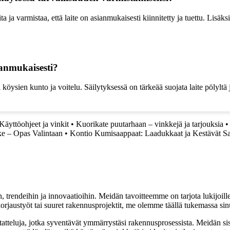
a varmistaa, että laite on asianmukaisesti kiinnitetty ja tuettu. Lisäksi on
ianmukaisesti?
köysien kunto ja voitelu. Säilytyksessä on tärkeää suojata laite pölyltä j
Käyttöohjeet ja vinkit
•
Kuorikate puutarhaan – vinkkejä ja tarjouksia
ke – Opas Valintaan
•
Kontio Kumisaappaat: Laadukkaat ja Kestävät S
, trendeihin ja innovaatioihin. Meidän tavoitteemme on tarjota lukijoillem
jaustyöt tai suuret rakennusprojektit, me olemme täällä tukemassa sin
tatteluja, jotka syventävät ymmärrystäsi rakennusprosessista. Meidän si