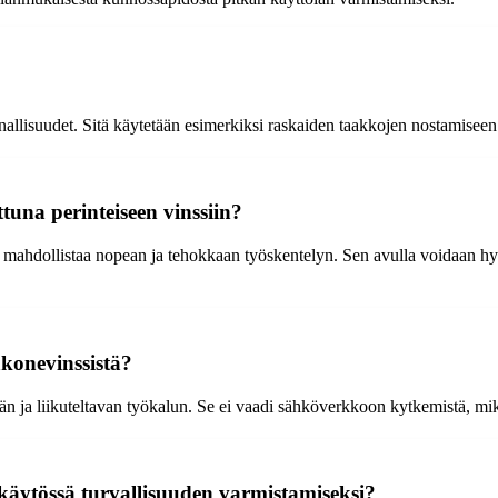
nallisuudet. Sitä käytetään esimerkiksi raskaiden taakkojen nostamiseen
tuna perinteiseen vinssiin?
a mahdollistaa nopean ja tehokkaan työskentelyn. Sen avulla voidaan h
akonevinssistä?
än ja liikuteltavan työkalun. Se ei vaadi sähköverkkoon kytkemistä, mikä
käytössä turvallisuuden varmistamiseksi?