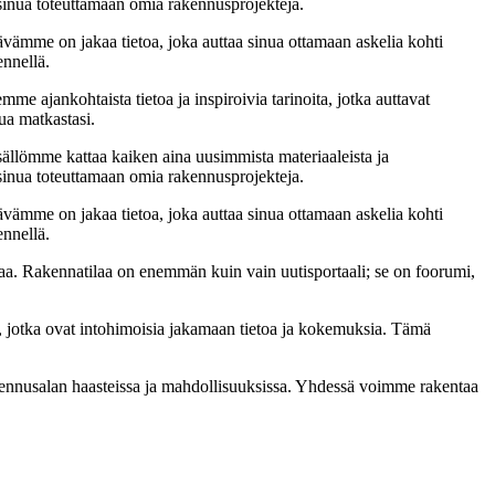
t sinua toteuttamaan omia rakennusprojekteja.
ämme on jakaa tietoa, joka auttaa sinua ottamaan askelia kohti
ennellä.
me ajankohtaista tietoa ja inspiroivia tarinoita, jotka auttavat
ua matkastasi.
sällömme kattaa kaiken aina uusimmista materiaaleista ja
t sinua toteuttamaan omia rakennusprojekteja.
ämme on jakaa tietoa, joka auttaa sinua ottamaan askelia kohti
ennellä.
a. Rakennatilaa on enemmän kuin vain uutisportaali; se on foorumi,
, jotka ovat intohimoisia jakamaan tietoa ja kokemuksia. Tämä
akennusalan haasteissa ja mahdollisuuksissa. Yhdessä voimme rakentaa