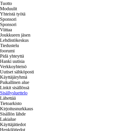
Tuotto
Moduulit
Yhteistä työtä
Sponsori
Sponsori
Viittaa
Joukkueen jäsen
Lehdistökeskus
Tiedustelu
foorumi
Pidä yhteyttä
Hanki uutisia
Verkkoyhteisö
Uutiset sähköposti
Käyttäjäryhmä
Paikallinen alue
Linkit sisällössä
Sisällysluettelo
Lähettää
Tietoarkisto
Kirjoitusnurkkaus
Sisällön lähde
Lakialue
Käyttäjätiedot
Henkilötiedot