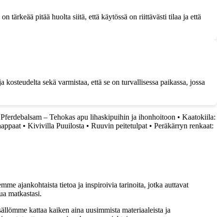
 tärkeää pitää huolta siitä, että käytössä on riittävästi tilaa ja että
a kosteudelta sekä varmistaa, että se on turvallisessa paikassa, jossa
•
Pferdebalsam – Tehokas apu lihaskipuihin ja ihonhoitoon
•
Kaatokiila:
aappaat
•
Kivivilla Puuilosta
•
Ruuvin peitetulpat
•
Peräkärryn renkaat:
me ajankohtaista tietoa ja inspiroivia tarinoita, jotka auttavat
ua matkastasi.
sällömme kattaa kaiken aina uusimmista materiaaleista ja