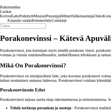
Rakennatilaa
Luokat
Kerros
Katto
Putkityöt
Muurari
Puuseppä
Mittari
Sähköasentaja
Onko
Kone
Kirjaudu sisään
Rekisteröidy
Uutiskirje
Porakonevinssi – Kätevä Apuvä
Porakonevinssi, jota kutsutaan myös nimillä porakone vinssi, porakonekä
voiman ja vinssin toiminnallisuuden, mahdollistaen tehokkaan ja tarka
Mikä On Porakonevinssi?
Porakonevinssi on monipuolinen laite, joka koostuu porakoneen voiman v
tarkan nostamisen samassa laitteessa. Porakonevinssi voidaan kiinnittää er
Porakonevinssin Edut
Porakonevinssi tarjoaa useita etuja rakentamisessa ja remontoinnissa. Se
Tehdä tarkkoja porauksia ja nostoja
: Porakonevinssi mahdoll