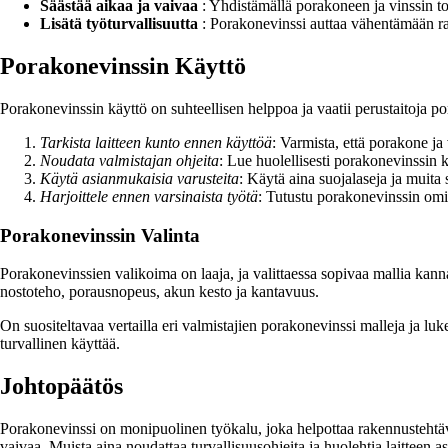
Säästää aikaa ja vaivaa
: Yhdistämällä porakoneen ja vinssin toi
Lisätä työturvallisuutta
: Porakonevinssi auttaa vähentämään ras
Porakonevinssin Käyttö
Porakonevinssin käyttö on suhteellisen helppoa ja vaatii perustaitoja 
Tarkista laitteen kunto ennen käyttöä
: Varmista, että porakone ja 
Noudata valmistajan ohjeita
: Lue huolellisesti porakonevinssin k
Käytä asianmukaisia varusteita
: Käytä aina suojalaseja ja muita 
Harjoittele ennen varsinaista työtä
: Tutustu porakonevinssin omina
Porakonevinssin Valinta
Porakonevinssien valikoima on laaja, ja valittaessa sopivaa mallia kann
nostoteho, porausnopeus, akun kesto ja kantavuus.
On suositeltavaa vertailla eri valmistajien porakonevinssi malleja ja lu
turvallinen käyttää.
Johtopäätös
Porakonevinssi on monipuolinen työkalu, joka helpottaa rakennustehtävien
vaivaa. Muista aina noudattaa turvallisuusohjeita ja huolehtia laitteen