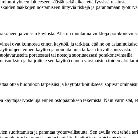
minnot yhteen laitteeseen säästät sekä aikaa että fyysistä rasitusta.
kaiden taakkojen nostamiseen liittyviä riskejä ja parantamaan työturval
porakoneen ja vinssin käytöstä. Alla on muutamia vinkkejä porakonevins
vinssi ovat kunnossa ennen käyttöä, ja tarkista, että ne on asianmukaisest
äyttöohjeet ennen käyttöä ja noudata niitä tarkasti turvallisuussyistä.
suojavarusteita poratessasi tai nostoja suorittaessasi porakonevinssillä.
isuuksiin ja harjoittele sen käyttöä ennen varsinaisten töiden aloittamist
attaa ottaa huomioon tarpeisiisi ja käyttötarkoitukseesi sopivat ominais
kea käyttäjäarvosteluja ennen ostopäätöksen tekemistä. Näin varmistat, et
 suorittamista ja parantaa työturvallisuutta. Sen avulla voit tehdä tark
 asianmukaisesta kunnossapidosta pitkän käyttöiän varmistamiseksi.