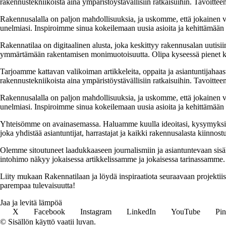
rakennustekniikoista aina ympäristöystävällisiin ratkaisuihin. Tavoittee
Rakennusalalla on paljon mahdollisuuksia, ja uskomme, että jokainen v
unelmiasi. Inspiroimme sinua kokeilemaan uusia asioita ja kehittämään tai
Rakennatilaa on digitaalinen alusta, joka keskittyy rakennusalan uutisiin
ymmärtämään rakentamisen monimuotoisuutta. Olipa kyseessä pienet kor
Tarjoamme kattavan valikoiman artikkeleita, oppaita ja asiantuntijahaas
rakennustekniikoista aina ympäristöystävällisiin ratkaisuihin. Tavoittee
Rakennusalalla on paljon mahdollisuuksia, ja uskomme, että jokainen v
unelmiasi. Inspiroimme sinua kokeilemaan uusia asioita ja kehittämään tai
Yhteisömme on avainasemassa. Haluamme kuulla ideoitasi, kysymyksiäs
joka yhdistää asiantuntijat, harrastajat ja kaikki rakennusalasta kiinnost
Olemme sitoutuneet laadukkaaseen journalismiin ja asiantuntevaan sis
intohimo näkyy jokaisessa artikkelissamme ja jokaisessa tarinassamme.
Liity mukaan Rakennatilaan ja löydä inspiraatiota seuraavaan projekti
parempaa tulevaisuutta!
Jaa ja levitä lämpöä
X
Facebook
Instagram
LinkedIn
YouTube
Pin
© Sisällön käyttö vaatii luvan.