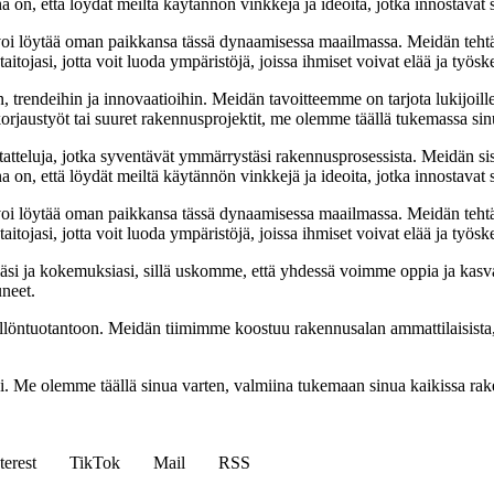
na on, että löydät meiltä käytännön vinkkejä ja ideoita, jotka innostava
oi löytää oman paikkansa tässä dynaamisessa maailmassa. Meidän tehtäv
tojasi, jotta voit luoda ympäristöjä, joissa ihmiset voivat elää ja työsk
, trendeihin ja innovaatioihin. Meidän tavoitteemme on tarjota lukijoillem
jaustyöt tai suuret rakennusprojektit, me olemme täällä tukemassa sin
tatteluja, jotka syventävät ymmärrystäsi rakennusprosessista. Meidän si
na on, että löydät meiltä käytännön vinkkejä ja ideoita, jotka innostava
oi löytää oman paikkansa tässä dynaamisessa maailmassa. Meidän tehtäv
tojasi, jotta voit luoda ympäristöjä, joissa ihmiset voivat elää ja työsk
i ja kokemuksiasi, sillä uskomme, että yhdessä voimme oppia ja kasva
uneet.
ällöntuotantoon. Meidän tiimimme koostuu rakennusalan ammattilaisista
isi. Me olemme täällä sinua varten, valmiina tukemaan sinua kaikissa r
terest
TikTok
Mail
RSS