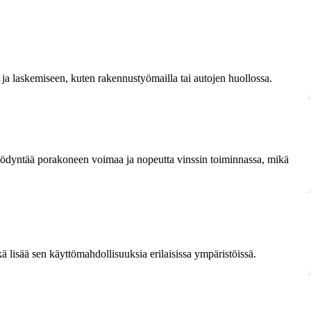
 ja laskemiseen, kuten rakennustyömailla tai autojen huollossa.
yödyntää porakoneen voimaa ja nopeutta vinssin toiminnassa, mikä
 lisää sen käyttömahdollisuuksia erilaisissa ympäristöissä.