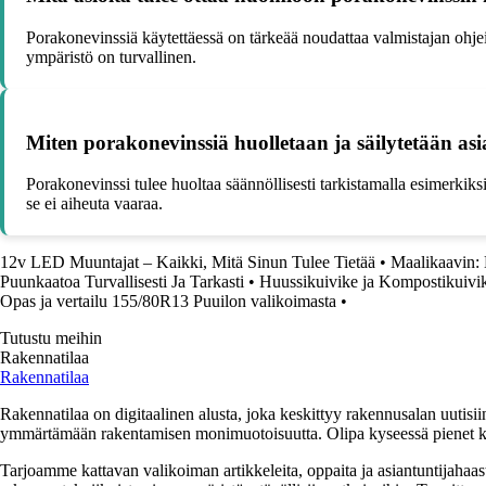
Porakonevinssiä käytettäessä on tärkeää noudattaa valmistajan ohjeita j
ympäristö on turvallinen.
Miten porakonevinssiä huolletaan ja säilytetään as
Porakonevinssi tulee huoltaa säännöllisesti tarkistamalla esimerkiksi 
se ei aiheuta vaaraa.
12v LED Muuntajat – Kaikki, Mitä Sinun Tulee Tietää
•
Maalikaavin: 
Puunkaatoa Turvallisesti Ja Tarkasti
•
Huussikuivike ja Kompostikuivi
Opas ja vertailu 155/80R13 Puuilon valikoimasta
•
Tutustu meihin
Rakennatilaa
Rakennatilaa
Rakennatilaa on digitaalinen alusta, joka keskittyy rakennusalan uutisiin
ymmärtämään rakentamisen monimuotoisuutta. Olipa kyseessä pienet kor
Tarjoamme kattavan valikoiman artikkeleita, oppaita ja asiantuntijahaas