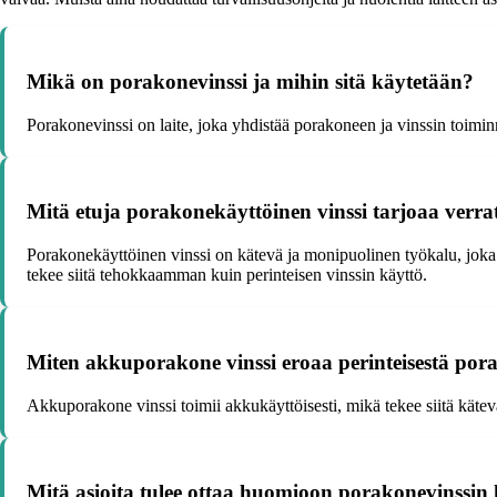
Mikä on porakonevinssi ja mihin sitä käytetään?
Porakonevinssi on laite, joka yhdistää porakoneen ja vinssin toimin
Mitä etuja porakonekäyttöinen vinssi tarjoaa verrat
Porakonekäyttöinen vinssi on kätevä ja monipuolinen työkalu, jok
tekee siitä tehokkaamman kuin perinteisen vinssin käyttö.
Miten akkuporakone vinssi eroaa perinteisestä por
Akkuporakone vinssi toimii akkukäyttöisesti, mikä tekee siitä kätev
Mitä asioita tulee ottaa huomioon porakonevinssin 