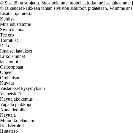
© Sisältö on suojattu. Suosittelemme tuotteita, jotka me itse takaamme 
© Oikeudet kaikkeen tämän sivuston sisältöön pidätetään. Voimme ansait
Lisätietoja meistä
Kehitys
Mitä edustamme
Sivun takana
Tee ero
Toimitilat
Data
Ilmaiset lataukset
Erikoishinnat
lausunnot
Ostosoppaat
Ohjeet
Ominaisuus
Kuvaus
Vastaukset kysymyksiin
Vianetsintä
Käyttäjäkokemus
Vapaita paikkoja
Apua tiedoilla
Käyttäjä
Minun kojelautani
Rekisteröinti
Hintataso