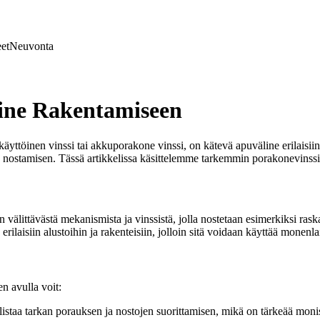
et
Neuvonta
line Rakentamiseen
yttöinen vinssi tai akkuporakone vinssi, on kätevä apuväline erilaisiin
n nostamisen. Tässä artikkelissa käsittelemme tarkemmin porakonevinssi
älittävästä mekanismista ja vinssistä, jolla nostetaan esimerkiksi ras
ilaisiin alustoihin ja rakenteisiin, jolloin sitä voidaan käyttää monenlai
n avulla voit:
istaa tarkan porauksen ja nostojen suorittamisen, mikä on tärkeää moni