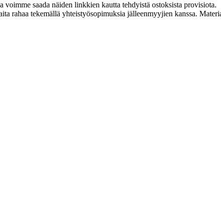
ja voimme saada näiden linkkien kautta tehdyistä ostoksista provisiota.
a rahaa tekemällä yhteistyösopimuksia jälleenmyyjien kanssa. Materiaal