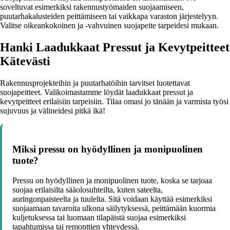
soveltuvat esimerkiksi rakennustyömaiden suojaamiseen,
puutarhakalusteiden peittämiseen tai vaikkapa varaston järjestelyyn.
Valitse oikeankokoinen ja -vahvuinen suojapeite tarpeidesi mukaan.
Hanki Laadukkaat Pressut ja Kevytpeitteet
Kätevästi
Rakennusprojekteihin ja puutarhatöihin tarvitset luotettavat
suojapeitteet. Valikoimastamme löydät laadukkaat pressut ja
kevytpeitteet erilaisiin tarpeisiin. Tilaa omasi jo tänään ja varmista työsi
sujuvuus ja välineidesi pitkä ikä!
Miksi pressu on hyödyllinen ja monipuolinen
tuote?
Pressu on hyödyllinen ja monipuolinen tuote, koska se tarjoaa
suojaa erilaisilta sääolosuhteilta, kuten sateelta,
auringonpaisteelta ja tuulelta. Sitä voidaan käyttää esimerkiksi
suojaamaan tavaroita ulkona säilytyksessä, peittämään kuormia
kuljetuksessa tai luomaan tilapäistä suojaa esimerkiksi
tapahtumissa tai remonttien yhteydessä.