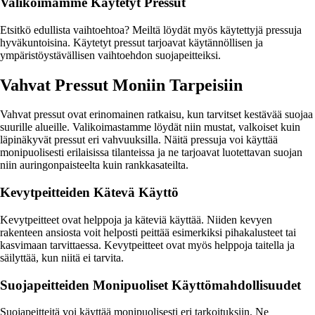
Valikoimamme Käytetyt Pressut
Etsitkö edullista vaihtoehtoa? Meiltä löydät myös käytettyjä pressuja
hyväkuntoisina. Käytetyt pressut tarjoavat käytännöllisen ja
ympäristöystävällisen vaihtoehdon suojapeitteiksi.
Vahvat Pressut Moniin Tarpeisiin
Vahvat pressut ovat erinomainen ratkaisu, kun tarvitset kestävää suojaa
suurille alueille. Valikoimastamme löydät niin mustat, valkoiset kuin
läpinäkyvät pressut eri vahvuuksilla. Näitä pressuja voi käyttää
monipuolisesti erilaisissa tilanteissa ja ne tarjoavat luotettavan suojan
niin auringonpaisteelta kuin rankkasateilta.
Kevytpeitteiden Kätevä Käyttö
Kevytpeitteet ovat helppoja ja käteviä käyttää. Niiden kevyen
rakenteen ansiosta voit helposti peittää esimerkiksi pihakalusteet tai
kasvimaan tarvittaessa. Kevytpeitteet ovat myös helppoja taitella ja
säilyttää, kun niitä ei tarvita.
Suojapeitteiden Monipuoliset Käyttömahdollisuudet
Suojapeitteitä voi käyttää monipuolisesti eri tarkoituksiin. Ne