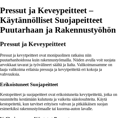
Pressut ja Keveypeitteet –
Käytännölliset Suojapeitteet
Puutarhaan ja Rakennustyöhön
Pressut ja Keveypeitteet
Pressut ja kevytpeitteet ovat monipuolinen ratkaisu niin
puutarhanhoidossa kuin rakennustyömailla. Niiden avulla voit suojata
arvokkaat tavarat ja työvälineet säältä ja lialta. Valikoimassamme on
laaja valikoima erilaisia pressuja ja kevytpeitteitä eri kokoja ja
vahvuuksia.
Erikoistuneet Suojapeitteet
Kestopeitteet ja suojapeitteet ovat erikoistuneita kevytpeitteitä, jotka on
suunniteltu kestämään kulutusta ja vaikeita sääolosuhteita. Käytä
kestopeitettä, kun tarvitset erityisen vahvan ja pitkäikäisen suojan
esimerkiksi rakennustyömaalle tai kuorma-auton lavalle.