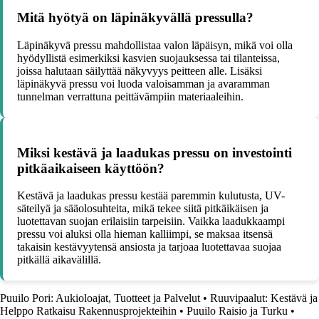
Mitä hyötyä on läpinäkyvällä pressulla?
Läpinäkyvä pressu mahdollistaa valon läpäisyn, mikä voi olla
hyödyllistä esimerkiksi kasvien suojauksessa tai tilanteissa,
joissa halutaan säilyttää näkyvyys peitteen alle. Lisäksi
läpinäkyvä pressu voi luoda valoisamman ja avaramman
tunnelman verrattuna peittävämpiin materiaaleihin.
Miksi kestävä ja laadukas pressu on investointi
pitkäaikaiseen käyttöön?
Kestävä ja laadukas pressu kestää paremmin kulutusta, UV-
säteilyä ja sääolosuhteita, mikä tekee siitä pitkäikäisen ja
luotettavan suojan erilaisiin tarpeisiin. Vaikka laadukkaampi
pressu voi aluksi olla hieman kalliimpi, se maksaa itsensä
takaisin kestävyytensä ansiosta ja tarjoaa luotettavaa suojaa
pitkällä aikavälillä.
Puuilo Pori: Aukioloajat, Tuotteet ja Palvelut
•
Ruuvipaalut: Kestävä ja
Helppo Ratkaisu Rakennusprojekteihin
•
Puuilo Raisio ja Turku
•