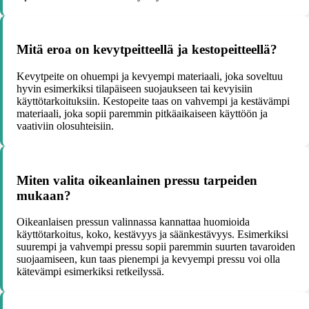
Mitä eroa on kevytpeitteellä ja kestopeitteellä?
Kevytpeite on ohuempi ja kevyempi materiaali, joka soveltuu
hyvin esimerkiksi tilapäiseen suojaukseen tai kevyisiin
käyttötarkoituksiin. Kestopeite taas on vahvempi ja kestävämpi
materiaali, joka sopii paremmin pitkäaikaiseen käyttöön ja
vaativiin olosuhteisiin.
Miten valita oikeanlainen pressu tarpeiden
mukaan?
Oikeanlaisen pressun valinnassa kannattaa huomioida
käyttötarkoitus, koko, kestävyys ja säänkestävyys. Esimerkiksi
suurempi ja vahvempi pressu sopii paremmin suurten tavaroiden
suojaamiseen, kun taas pienempi ja kevyempi pressu voi olla
kätevämpi esimerkiksi retkeilyssä.