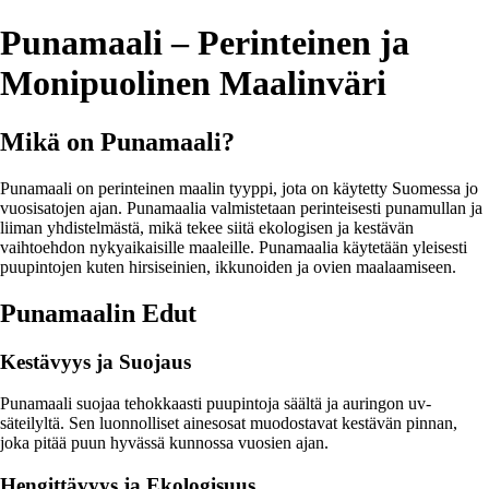
Punamaali – Perinteinen ja
Monipuolinen Maalinväri
Mikä on Punamaali?
Punamaali on perinteinen maalin tyyppi, jota on käytetty Suomessa jo
vuosisatojen ajan. Punamaalia valmistetaan perinteisesti punamullan ja
liiman yhdistelmästä, mikä tekee siitä ekologisen ja kestävän
vaihtoehdon nykyaikaisille maaleille. Punamaalia käytetään yleisesti
puupintojen kuten hirsiseinien, ikkunoiden ja ovien maalaamiseen.
Punamaalin Edut
Kestävyys ja Suojaus
Punamaali suojaa tehokkaasti puupintoja säältä ja auringon uv-
säteilyltä. Sen luonnolliset ainesosat muodostavat kestävän pinnan,
joka pitää puun hyvässä kunnossa vuosien ajan.
Hengittävyys ja Ekologisuus