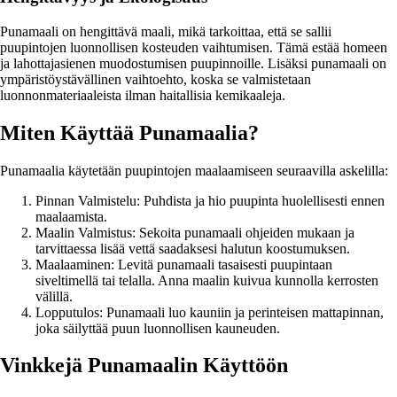
Punamaali on hengittävä maali, mikä tarkoittaa, että se sallii
puupintojen luonnollisen kosteuden vaihtumisen. Tämä estää homeen
ja lahottajasienen muodostumisen puupinnoille. Lisäksi punamaali on
ympäristöystävällinen vaihtoehto, koska se valmistetaan
luonnonmateriaaleista ilman haitallisia kemikaaleja.
Miten Käyttää Punamaalia?
Punamaalia käytetään puupintojen maalaamiseen seuraavilla askelilla:
Pinnan Valmistelu: Puhdista ja hio puupinta huolellisesti ennen
maalaamista.
Maalin Valmistus: Sekoita punamaali ohjeiden mukaan ja
tarvittaessa lisää vettä saadaksesi halutun koostumuksen.
Maalaaminen: Levitä punamaali tasaisesti puupintaan
siveltimellä tai telalla. Anna maalin kuivua kunnolla kerrosten
välillä.
Lopputulos: Punamaali luo kauniin ja perinteisen mattapinnan,
joka säilyttää puun luonnollisen kauneuden.
Vinkkejä Punamaalin Käyttöön