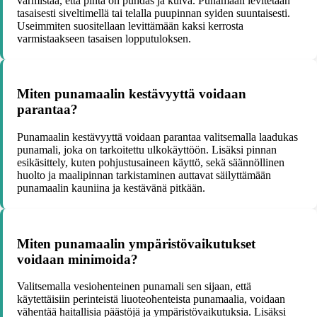
varmistaa, että pinta on puhdas ja kuiva. Punamaali levitetään
tasaisesti siveltimellä tai telalla puupinnan syiden suuntaisesti.
Useimmiten suositellaan levittämään kaksi kerrosta
varmistaakseen tasaisen lopputuloksen.
Miten punamaalin kestävyyttä voidaan
parantaa?
Punamaalin kestävyyttä voidaan parantaa valitsemalla laadukas
punamali, joka on tarkoitettu ulkokäyttöön. Lisäksi pinnan
esikäsittely, kuten pohjustusaineen käyttö, sekä säännöllinen
huolto ja maalipinnan tarkistaminen auttavat säilyttämään
punamaalin kauniina ja kestävänä pitkään.
Miten punamaalin ympäristövaikutukset
voidaan minimoida?
Valitsemalla vesiohenteinen punamali sen sijaan, että
käytettäisiin perinteistä liuoteohenteista punamaalia, voidaan
vähentää haitallisia päästöjä ja ympäristövaikutuksia. Lisäksi