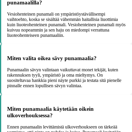
punamaalilla?
Vesiohenteinen punamali on ympäristöystävällisempi
vaihtoehto, koska se sisältää vähemmän haitallisia liuottimia
kuin liuoteohenteinen punamali. Vesiohenteinen punamali myös
kuivuu nopeammin ja sen haju on miedompi verrattuna
liuoteohenteiseen punamaaliin.
Miten valita oikea sävy punamaalia?
Punamaalin sävyn valintaan vaikuttavat monet tekijät, kuten
rakennuksen tyyli, ympäristö ja oma mieltymys. On
suositeltavaa hankkia pieni näyte purkki ja testata sitä pienelle
pinnalle ennen lopullisen sävyn valintaa.
Miten punamaalia käytetään oikein
ulkoverhouksessa?
Ennen punamaalin levittämistä ulkoverhoukseen on tärkeää