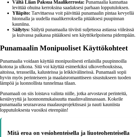
Vältä Liian Paksua Maalikerrosta:
Punamaalia kannattaa
levittää ohuina kerroksina saadaksesi parhaan lopputuloksen.
Ylläpito:
Tarvittaessa voit päivittää punamaalin pintaa kevyellä
hionnalla ja uudella maalikerroksella pitääksesi puupinnan
kauniina.
Säilytys:
Säilytä punamaalia tiiviisti suljetussa astiassa viileässä
ja kuivassa paikassa pitääksesi sen käyttökelpoisena pidempään.
Punamaalin Monipuoliset Käyttökohteet
Punamaalia voidaan käyttää monipuolisesti erilaisilla puupinnoilla
kotona ja ulkona. Sitä voi käyttää esimerkiksi ulkoverhouksissa,
aitoissa, terasseilla, kalusteissa ja leikkivälineissä. Punamaali sopii
hyvin myös perinteiseen ja maalaisromanttiseen sisustukseen tuoden
lämpöä ja luonnollista tunnelmaa tilaan.
Punamaali on siis loistava valinta niille, jotka arvostavat perinteitä,
kestävyyttä ja luonnonmukaisuutta maalinvalinnassaan. Kokeile
punamaalia seuraavassa maalausprojektissasi ja nauti kauniista
lopputuloksesta vuosiksi eteenpäin!
Mitä eroa on vesiohenteisella ja liuoteohenteisella