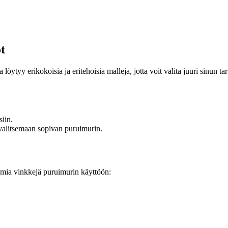
t
 löytyy erikokoisia ja eritehoisia malleja, jotta voit valita juuri sinun t
siin.
 valitsemaan sopivan puruimurin.
amia vinkkejä puruimurin käyttöön: