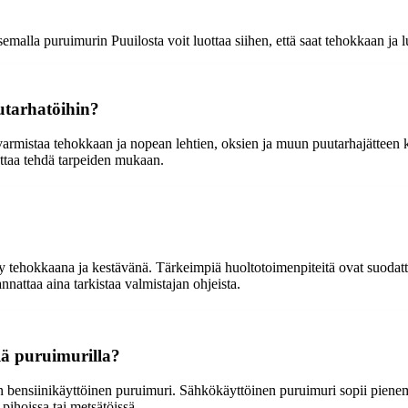
malla puruimurin Puuilosta voit luottaa siihen, että saat tehokkaan ja lu
utarhatöihin?
armistaa tehokkaan ja nopean lehtien, oksien ja muun puutarhajätteen ke
nattaa tehdä tarpeiden mukaan.
ysyy tehokkaana ja kestävänä. Tärkeimpiä huoltotoimenpiteitä ovat suodat
nnattaa aina tarkistaa valmistajan ohjeista.
llä puruimurilla?
 bensiinikäyttöinen puruimuri. Sähkökäyttöinen puruimuri sopii pienem
ihoissa tai metsätöissä.