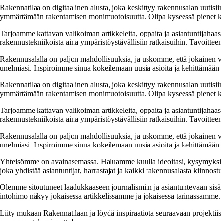
Rakennatilaa on digitaalinen alusta, joka keskittyy rakennusalan uutisiin
ymmärtämään rakentamisen monimuotoisuutta. Olipa kyseessä pienet kor
Tarjoamme kattavan valikoiman artikkeleita, oppaita ja asiantuntijahaas
rakennustekniikoista aina ympäristöystävällisiin ratkaisuihin. Tavoittee
Rakennusalalla on paljon mahdollisuuksia, ja uskomme, että jokainen v
unelmiasi. Inspiroimme sinua kokeilemaan uusia asioita ja kehittämään tai
Rakennatilaa on digitaalinen alusta, joka keskittyy rakennusalan uutisiin
ymmärtämään rakentamisen monimuotoisuutta. Olipa kyseessä pienet kor
Tarjoamme kattavan valikoiman artikkeleita, oppaita ja asiantuntijahaas
rakennustekniikoista aina ympäristöystävällisiin ratkaisuihin. Tavoittee
Rakennusalalla on paljon mahdollisuuksia, ja uskomme, että jokainen v
unelmiasi. Inspiroimme sinua kokeilemaan uusia asioita ja kehittämään tai
Yhteisömme on avainasemassa. Haluamme kuulla ideoitasi, kysymyksiäs
joka yhdistää asiantuntijat, harrastajat ja kaikki rakennusalasta kiinnost
Olemme sitoutuneet laadukkaaseen journalismiin ja asiantuntevaan sis
intohimo näkyy jokaisessa artikkelissamme ja jokaisessa tarinassamme.
Liity mukaan Rakennatilaan ja löydä inspiraatiota seuraavaan projekti