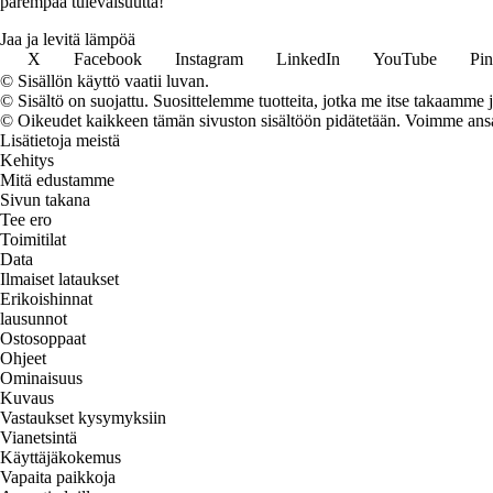
parempaa tulevaisuutta!
Jaa ja levitä lämpöä
X
Facebook
Instagram
LinkedIn
YouTube
Pin
© Sisällön käyttö vaatii luvan.
© Sisältö on suojattu. Suosittelemme tuotteita, jotka me itse takaamme 
© Oikeudet kaikkeen tämän sivuston sisältöön pidätetään. Voimme ansait
Lisätietoja meistä
Kehitys
Mitä edustamme
Sivun takana
Tee ero
Toimitilat
Data
Ilmaiset lataukset
Erikoishinnat
lausunnot
Ostosoppaat
Ohjeet
Ominaisuus
Kuvaus
Vastaukset kysymyksiin
Vianetsintä
Käyttäjäkokemus
Vapaita paikkoja