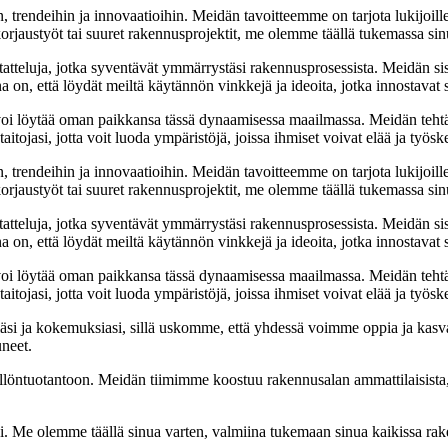
, trendeihin ja innovaatioihin. Meidän tavoitteemme on tarjota lukijoillem
jaustyöt tai suuret rakennusprojektit, me olemme täällä tukemassa sin
tatteluja, jotka syventävät ymmärrystäsi rakennusprosessista. Meidän si
na on, että löydät meiltä käytännön vinkkejä ja ideoita, jotka innostava
oi löytää oman paikkansa tässä dynaamisessa maailmassa. Meidän tehtäv
tojasi, jotta voit luoda ympäristöjä, joissa ihmiset voivat elää ja työsk
, trendeihin ja innovaatioihin. Meidän tavoitteemme on tarjota lukijoillem
jaustyöt tai suuret rakennusprojektit, me olemme täällä tukemassa sin
tatteluja, jotka syventävät ymmärrystäsi rakennusprosessista. Meidän si
na on, että löydät meiltä käytännön vinkkejä ja ideoita, jotka innostava
oi löytää oman paikkansa tässä dynaamisessa maailmassa. Meidän tehtäv
tojasi, jotta voit luoda ympäristöjä, joissa ihmiset voivat elää ja työsk
i ja kokemuksiasi, sillä uskomme, että yhdessä voimme oppia ja kasva
uneet.
ällöntuotantoon. Meidän tiimimme koostuu rakennusalan ammattilaisista
isi. Me olemme täällä sinua varten, valmiina tukemaan sinua kaikissa r