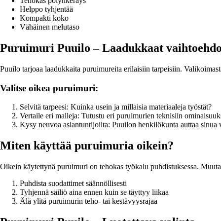
Tehokas pölynkeräys
Helppo tyhjentää
Kompakti koko
Vähäinen melutaso
Puruimuri Puuilo – Laadukkaat vaihtoehdo
Puuilo tarjoaa laadukkaita puruimureita erilaisiin tarpeisiin. Valikoimasta
Valitse oikea puruimuri:
Selvitä tarpeesi: Kuinka usein ja millaisia materiaaleja työstät?
Vertaile eri malleja: Tutustu eri puruimurien teknisiin ominaisuuk
Kysy neuvoa asiantuntijoilta: Puuilon henkilökunta auttaa sinua
Miten käyttää puruimuria oikein?
Oikein käytettynä puruimuri on tehokas työkalu puhdistuksessa. Muut
Puhdista suodattimet säännöllisesti
Tyhjennä säiliö aina ennen kuin se täyttyy liikaa
Älä ylitä puruimurin teho- tai kestävyysrajaa