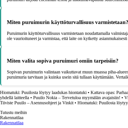
Miten puruimurin käyttöturvallisuus varmistetaan
Puruimurin käyttöturvallisuus varmistetaan noudattamalla valmistajan
ole vaurioituneet ja varmistaa, että laite on kytketty asianmukaisest
Miten valita sopiva puruimuri omiin tarpeisiin?
Sopivan puruimurin valintaan vaikuttavat muun muassa piha-alueen k
puruimuria tarvitaan ja kuinka usein sitä tullaan käyttämään. Vertai
Hiomatuki: Puuilosta löytyy laadukas hiontatuki
•
Kattava opas: Parhaa
yhdellä laitteella
•
Puuilo Nokia – Tervetuloa myymälän avajaisiin!
•
Vi
Tiiviste Puuilo – Asennusohjeet ja Vinkit
•
Hiomatuki: Puuilosta löytyy
Tutustu meihin
Rakennatilaa
Rakennatilaa