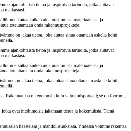
me ajankohtaista tietoa ja inspiroivia tarinoita, jotka auttavat
ua matkastasi.
sällömme kattaa kaiken aina uusimmista materiaaleista ja
t sinua toteuttamaan omia rakennusprojekteja.
ämme on jakaa tietoa, joka auttaa sinua ottamaan askelia kohti
ennellä.
me ajankohtaista tietoa ja inspiroivia tarinoita, jotka auttavat
ua matkastasi.
sällömme kattaa kaiken aina uusimmista materiaaleista ja
t sinua toteuttamaan omia rakennusprojekteja.
ämme on jakaa tietoa, joka auttaa sinua ottamaan askelia kohti
ennellä.
a. Rakennatilaa on enemmän kuin vain uutisportaali; se on foorumi,
, jotka ovat intohimoisia jakamaan tietoa ja kokemuksia. Tämä
akennusalan haasteissa ja mahdollisuuksissa. Yhdessä voimme rakentaa