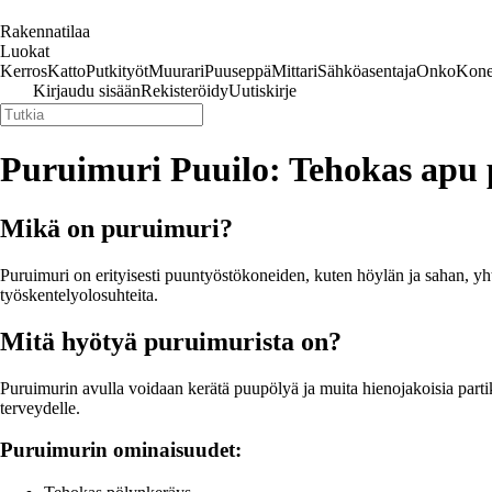
Rakennatilaa
Luokat
Kerros
Katto
Putkityöt
Muurari
Puuseppä
Mittari
Sähköasentaja
Onko
Kone
Kirjaudu sisään
Rekisteröidy
Uutiskirje
Puruimuri Puuilo: Tehokas apu 
Mikä on puruimuri?
Puruimuri on erityisesti puuntyöstökoneiden, kuten höylän ja sahan, yhtey
työskentelyolosuhteita.
Mitä hyötyä puruimurista on?
Puruimurin avulla voidaan kerätä puupölyä ja muita hienojakoisia partik
terveydelle.
Puruimurin ominaisuudet: