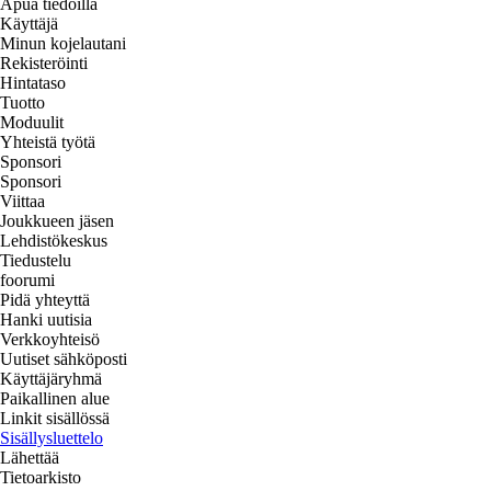
Apua tiedoilla
Käyttäjä
Minun kojelautani
Rekisteröinti
Hintataso
Tuotto
Moduulit
Yhteistä työtä
Sponsori
Sponsori
Viittaa
Joukkueen jäsen
Lehdistökeskus
Tiedustelu
foorumi
Pidä yhteyttä
Hanki uutisia
Verkkoyhteisö
Uutiset sähköposti
Käyttäjäryhmä
Paikallinen alue
Linkit sisällössä
Sisällysluettelo
Lähettää
Tietoarkisto