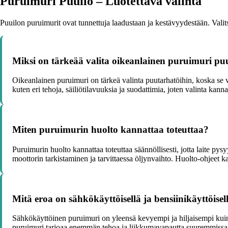
Puruimuri Puuilo – Luotettava valinta
Puuilon puruimurit ovat tunnettuja laadustaan ja kestävyydestään. Valitse
Miksi on tärkeää valita oikeanlainen puruimuri pu
Oikeanlainen puruimuri on tärkeä valinta puutarhatöihin, koska se v
kuten eri tehoja, säiliötilavuuksia ja suodattimia, joten valinta kan
Miten puruimurin huolto kannattaa toteuttaa?
Puruimurin huolto kannattaa toteuttaa säännöllisesti, jotta laite p
moottorin tarkistaminen ja tarvittaessa öljynvaihto. Huolto-ohjeet ka
Mitä eroa on sähkökäyttöisellä ja bensiinikäyttöise
Sähkökäyttöinen puruimuri on yleensä kevyempi ja hiljaisempi kuin
puruimuri tarjoaa enemmän tehoa ja liikkumavapautta suuremmissa p