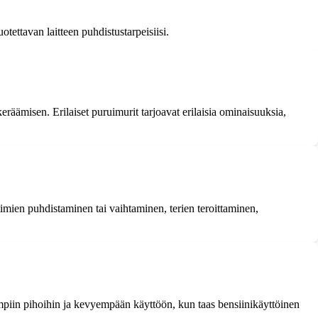
otettavan laitteen puhdistustarpeisiisi.
räämisen. Erilaiset puruimurit tarjoavat erilaisia ominaisuuksia,
timien puhdistaminen tai vaihtaminen, terien teroittaminen,
piin pihoihin ja kevyempään käyttöön, kun taas bensiinikäyttöinen