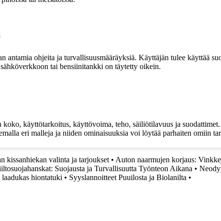
?
 antamia ohjeita ja turvallisuusmääräyksiä. Käyttäjän tulee käyttää suoja
i sähköverkkoon tai bensiinitankki on täytetty oikein.
oko, käyttötarkoitus, käyttövoima, teho, säiliötilavuus ja suodattimet.
lemalla eri malleja ja niiden ominaisuuksia voi löytää parhaiten omiin ta
n kissanhiekan valinta ja tarjoukset
•
Auton naarmujen korjaus: Vinkke
iltosuojahanskat: Suojausta ja Turvallisuutta Työnteon Aikana
•
Neodyy
 laadukas hiontatuki
•
Syyslannoitteet Puuilosta ja Biolanilta
•