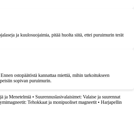
laseja ja kuulosuojaimia, pitää huolta siitä, ettei puruimurin terät
 Ennen ostopäätöstä kannattaa miettiä, mihin tarkoitukseen
rpeisiin sopivan puruimurin.
jä ja Menetelmiä
•
Suurennuslasivalaisimet: Valaise ja suurennat
mimagneetit: Tehokkaat ja monipuoliset magneetit
•
Harjapellin