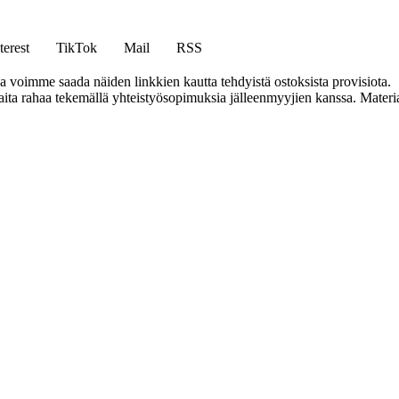
terest
TikTok
Mail
RSS
ja voimme saada näiden linkkien kautta tehdyistä ostoksista provisiota.
a rahaa tekemällä yhteistyösopimuksia jälleenmyyjien kanssa. Materiaal