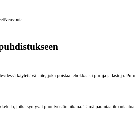
et
Neuvonta
puhdistukseen
dessä käytettävä laite, joka poistaa tehokkaasti puruja ja lastuja. Purui
keleita, jotka syntyvät puuntyöstön aikana. Tämä parantaa ilmanlaatua t