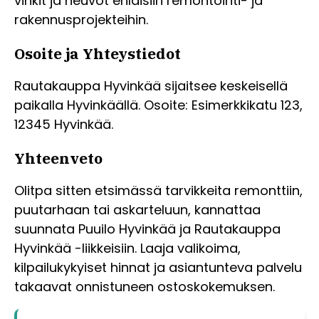
vinkit ja neuvot erilaisiin remontointi- ja
rakennusprojekteihin.
Osoite ja Yhteystiedot
Rautakauppa Hyvinkää sijaitsee keskeisellä
paikalla Hyvinkäällä. Osoite: Esimerkkikatu 123,
12345 Hyvinkää.
Yhteenveto
Olitpa sitten etsimässä tarvikkeita remonttiin,
puutarhaan tai askarteluun, kannattaa
suunnata Puuilo Hyvinkää ja Rautakauppa
Hyvinkää -liikkeisiin. Laaja valikoima,
kilpailukykyiset hinnat ja asiantunteva palvelu
takaavat onnistuneen ostoskokemuksen.