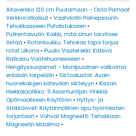
Aitaverkko 120 cm Puutarhaan – Osta Parhaat
Verkkoratkaisut
•
Vaahdotin Painepesurin
Tehokkaaseen Puhdistukseen
•
Putkentaivutin: Kaikki, mitä sinun tarvitsee
tietää
•
Rotanloukku: Tehokas tapa torjua
rotat ulkona
•
Puuilo Vaaterekki: Kätevä
Ratkaisu Vaatehuoneeseen
•
Hengityssuojaimet – Monipuolinen valikoima
erilaisiin tarpeisiin
•
Siirtoalustat: Avain
huonekalujen kätevään siirtelyyn
•
Kissan
Hiekkalaatikko: 5 Asiantuntijan Vinkkiä
Optimaaliseen Käyttöön
•
Hyttys- ja
ötökkäovet: Käytännöllinen apu hyönteisten
torjuntaan
•
Vahvat Magneetit: Tehokkaan
Magneetin Maailma
•