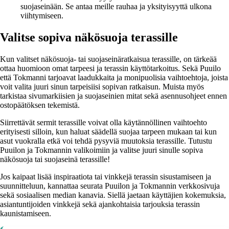
suojaseinään. Se antaa meille rauhaa ja yksityisyyttä ulkona
viihtymiseen.
Valitse sopiva näkösuoja terassille
Kun valitset näkösuoja- tai suojaseinäratkaisua terassille, on tärkeää
ottaa huomioon omat tarpeesi ja terassin käyttötarkoitus. Sekä Puuilo
että Tokmanni tarjoavat laadukkaita ja monipuolisia vaihtoehtoja, joista
voit valita juuri sinun tarpeisiisi sopivan ratkaisun. Muista myös
tarkistaa sivumarkiisien ja suojaseinien mitat sekä asennusohjeet ennen
ostopäätöksen tekemistä.
Siirrettävät sermit terassille voivat olla käytännöllinen vaihtoehto
erityisesti silloin, kun haluat säädellä suojaa tarpeen mukaan tai kun
asut vuokralla etkä voi tehdä pysyviä muutoksia terassille. Tutustu
Puuilon ja Tokmannin valikoimiin ja valitse juuri sinulle sopiva
näkösuoja tai suojaseinä terassille!
Jos kaipaat lisää inspiraatiota tai vinkkejä terassin sisustamiseen ja
suunnitteluun, kannattaa seurata Puuilon ja Tokmannin verkkosivuja
sekä sosiaalisen median kanavia. Siellä jaetaan käyttäjien kokemuksia,
asiantuntijoiden vinkkejä sekä ajankohtaisia tarjouksia terassin
kaunistamiseen.