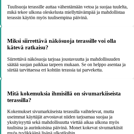
Tuulisuoja terassille auttaa vähentämään vetoa ja suojaa tuulelta,
mikä tekee ulkona oleskelusta miellyttävämpää ja mahdollistaa
terassin käytön myös tuulisempina päivinä.
Miksi siirrettävä näkösuoja terassille voi olla
kätevä ratkaisu?
Siirrettävä näkösuoja tarjoaa joustavuutta ja mahdollisuuden
säätää suojan paikkaa tarpeen mukaan. Se on helppo asentaa ja
siirtää tarvittaessa eri kohtiin terassia tai parveketta.
Mitä kokemuksia ihmisillä on sivumarkiiseista
terassilla?
Kokemukset sivumarkiiseista terassilla vaihtelevat, mutta
useimmat käyttäjät arvostavat niiden tarjoamaa suojaa ja
yksityisyyttä sekä mahdollisuutta viettää aikaa ulkona myös
tuulisina ja aurinkoisina päivinä. Monet kokevat sivumarkiisit
myös tyylikkäänä lisänä ulkotiloihin.