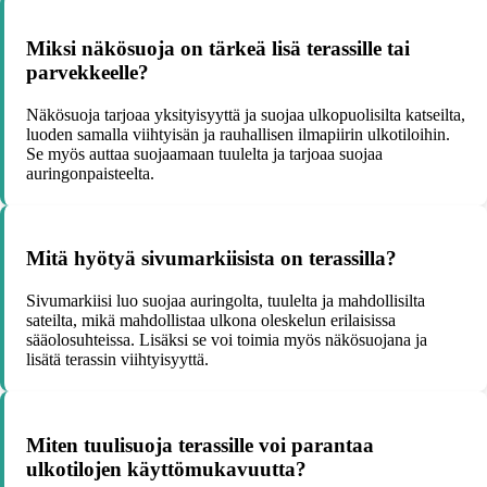
Miksi näkösuoja on tärkeä lisä terassille tai
parvekkeelle?
Näkösuoja tarjoaa yksityisyyttä ja suojaa ulkopuolisilta katseilta,
luoden samalla viihtyisän ja rauhallisen ilmapiirin ulkotiloihin.
Se myös auttaa suojaamaan tuulelta ja tarjoaa suojaa
auringonpaisteelta.
Mitä hyötyä sivumarkiisista on terassilla?
Sivumarkiisi luo suojaa auringolta, tuulelta ja mahdollisilta
sateilta, mikä mahdollistaa ulkona oleskelun erilaisissa
sääolosuhteissa. Lisäksi se voi toimia myös näkösuojana ja
lisätä terassin viihtyisyyttä.
Miten tuulisuoja terassille voi parantaa
ulkotilojen käyttömukavuutta?