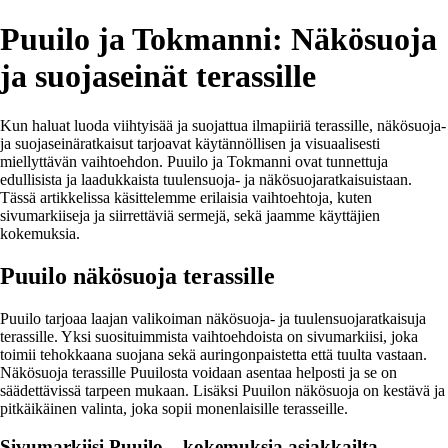
Puuilo ja Tokmanni: Näkösuoja
ja suojaseinät terassille
Kun haluat luoda viihtyisää ja suojattua ilmapiiriä terassille, näkösuoja-
ja suojaseinäratkaisut tarjoavat käytännöllisen ja visuaalisesti
miellyttävän vaihtoehdon. Puuilo ja Tokmanni ovat tunnettuja
edullisista ja laadukkaista tuulensuoja- ja näkösuojaratkaisuistaan.
Tässä artikkelissa käsittelemme erilaisia vaihtoehtoja, kuten
sivumarkiiseja ja siirrettäviä sermejä, sekä jaamme käyttäjien
kokemuksia.
Puuilo näkösuoja terassille
Puuilo tarjoaa laajan valikoiman näkösuoja- ja tuulensuojaratkaisuja
terassille. Yksi suosituimmista vaihtoehdoista on sivumarkiisi, joka
toimii tehokkaana suojana sekä auringonpaistetta että tuulta vastaan.
Näkösuoja terassille Puuilosta voidaan asentaa helposti ja se on
säädettävissä tarpeen mukaan. Lisäksi Puuilon näkösuoja on kestävä ja
pitkäikäinen valinta, joka sopii monenlaisille terasseille.
Sivumarkiisi Puuilo – kokemuksia asiakkailta