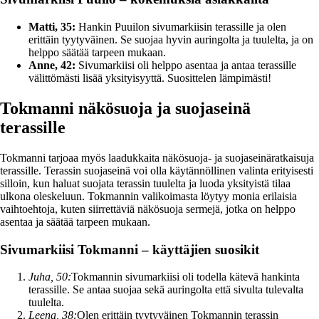
Matti, 35:
Hankin Puuilon sivumarkiisin terassille ja olen
erittäin tyytyväinen. Se suojaa hyvin auringolta ja tuulelta, ja on
helppo säätää tarpeen mukaan.
Anne, 42:
Sivumarkiisi oli helppo asentaa ja antaa terassille
välittömästi lisää yksityisyyttä. Suosittelen lämpimästi!
Tokmanni näkösuoja ja suojaseinä
terassille
Tokmanni tarjoaa myös laadukkaita näkösuoja- ja suojaseinäratkaisuja
terassille. Terassin suojaseinä voi olla käytännöllinen valinta erityisesti
silloin, kun haluat suojata terassin tuulelta ja luoda yksityistä tilaa
ulkona oleskeluun. Tokmannin valikoimasta löytyy monia erilaisia
vaihtoehtoja, kuten siirrettäviä näkösuoja sermejä, jotka on helppo
asentaa ja säätää tarpeen mukaan.
Sivumarkiisi Tokmanni – käyttäjien suosikit
Juha, 50:
Tokmannin sivumarkiisi oli todella kätevä hankinta
terassille. Se antaa suojaa sekä auringolta että sivulta tulevalta
tuulelta.
Leena, 38:
Olen erittäin tyytyväinen Tokmannin terassin