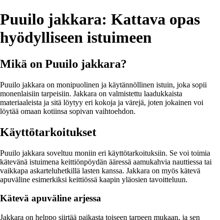
Puuilo jakkara: Kattava opas
hyödylliseen istuimeen
Mikä on Puuilo jakkara?
Puuilo jakkara on monipuolinen ja käytännöllinen istuin, joka sopii
monenlaisiin tarpeisiin. Jakkara on valmistettu laadukkaista
materiaaleista ja sitä löytyy eri kokoja ja värejä, joten jokainen voi
löytää omaan kotiinsa sopivan vaihtoehdon.
Käyttötarkoitukset
Puuilo jakkara soveltuu moniin eri käyttötarkoituksiin. Se voi toimia
kätevänä istuimena keittiönpöydän ääressä aamukahvia nauttiessa tai
vaikkapa askarteluhetkillä lasten kanssa. Jakkara on myös kätevä
apuväline esimerkiksi keittiössä kaapin yläosien tavoitteluun.
Kätevä apuväline arjessa
Jakkara on helppo siirtää paikasta toiseen tarpeen mukaan, ja sen