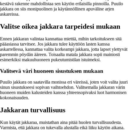
kestävä rakenne mahdollistaa sen käytön erilaisilla pinnoilla. Puuilo
jakkara on siis monipuolinen ja käytännöllinen apuväline arjen
askareissa.
Valitse oikea jakkara tarpeidesi mukaan
Ennen jakkaran valintaa kannattaa miettiä, mihin tarkoitukseen sitä
pääasiassa tarvitsee. Jos jakkara tulee käyttöön lasten kanssa
askarrellessa, kannattaa valita korkeampi jakkara, jotta lapset ylettyvät
paremmin pöydän ääreen. Toisaalta matala jakkara sopii mainiosti
esimerkiksi makuuhuoneen pukeutumistilan istuimeksi.
Valitsevä väri huoneen sisustuksen mukaan
Puuilo jakkara on saatavilla monissa eri väreissä, joten voit valita juuri
sinun sisustukseesi sopivan vaihtoehdon. Valitsemalla jakkaran värin
huoneen muiden kalusteiden kanssa yhteensopivaksi luot harmonisen
kokonaisuuden.
Jakkaran turvallisuus
Kun käytät jakkaraa, muistathan aina pitää huolen turvallisuudesta.
Varmista, että jakkara on tukevalla alustalla eikä liiku käytön aikana.