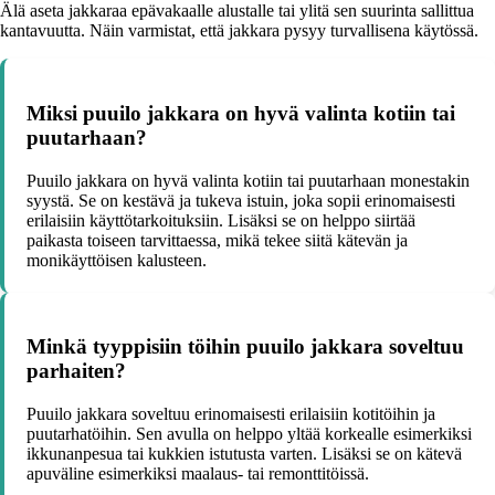
Älä aseta jakkaraa epävakaalle alustalle tai ylitä sen suurinta sallittua
kantavuutta. Näin varmistat, että jakkara pysyy turvallisena käytössä.
Miksi puuilo jakkara on hyvä valinta kotiin tai
puutarhaan?
Puuilo jakkara on hyvä valinta kotiin tai puutarhaan monestakin
syystä. Se on kestävä ja tukeva istuin, joka sopii erinomaisesti
erilaisiin käyttötarkoituksiin. Lisäksi se on helppo siirtää
paikasta toiseen tarvittaessa, mikä tekee siitä kätevän ja
monikäyttöisen kalusteen.
Minkä tyyppisiin töihin puuilo jakkara soveltuu
parhaiten?
Puuilo jakkara soveltuu erinomaisesti erilaisiin kotitöihin ja
puutarhatöihin. Sen avulla on helppo yltää korkealle esimerkiksi
ikkunanpesua tai kukkien istutusta varten. Lisäksi se on kätevä
apuväline esimerkiksi maalaus- tai remonttitöissä.