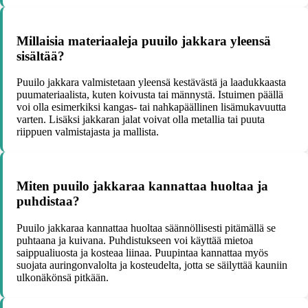
Millaisia materiaaleja puuilo jakkara yleensä
sisältää?
Puuilo jakkara valmistetaan yleensä kestävästä ja laadukkaasta
puumateriaalista, kuten koivusta tai männystä. Istuimen päällä
voi olla esimerkiksi kangas- tai nahkapäällinen lisämukavuutta
varten. Lisäksi jakkaran jalat voivat olla metallia tai puuta
riippuen valmistajasta ja mallista.
Miten puuilo jakkaraa kannattaa huoltaa ja
puhdistaa?
Puuilo jakkaraa kannattaa huoltaa säännöllisesti pitämällä se
puhtaana ja kuivana. Puhdistukseen voi käyttää mietoa
saippualiuosta ja kosteaa liinaa. Puupintaa kannattaa myös
suojata auringonvalolta ja kosteudelta, jotta se säilyttää kauniin
ulkonäkönsä pitkään.