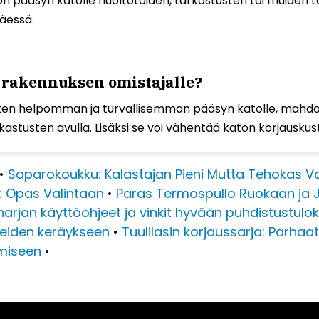
lpon pääsyn katolle huoltotöiden, tarkastusten tai muiden 
äessä.
n rakennuksen omistajalle?
 kuten helpomman ja turvallisemman pääsyn katolle, mahd
stusten avulla. Lisäksi se voi vähentää katon korjauskusta
•
Saparokoukku: Kalastajan Pieni Mutta Tehokas V
: Opas Valintaan
•
Paras Termospullo Ruokaan ja
arjan käyttöohjeet ja vinkit hyvään puhdistustulo
tteiden keräykseen
•
Tuulilasin korjaussarja: Parhaa
amiseen
•