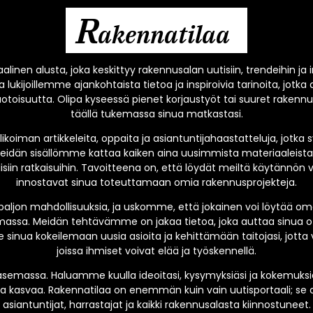
R
akennatilaa
alinen alusta, joka keskittyy rakennusalan uutisiin, trendeihin ja
 lukijoillemme ajankohtaista tietoa ja inspiroivia tarinoita, jo
oisuutta. Olipa kyseessä pienet korjaustyöt tai suuret rakenn
täällä tukemassa sinua matkastasi.
oiman artikkeleita, oppaita ja asiantuntijahaastatteluja, jotk
eidän sisällömme kattaa kaiken aina uusimmista materiaaleista 
siin ratkaisuihin. Tavoitteena on, että löydät meiltä käytännön vi
innostavat sinua toteuttamaan omia rakennusprojekteja.
paljon mahdollisuuksia, ja uskomme, että jokainen voi löytää o
ssa. Meidän tehtävämme on jakaa tietoa, joka auttaa sinua o
 sinua kokeilemaan uusia asioita ja kehittämään taitojasi, jotta 
joissa ihmiset voivat elää ja työskennellä.
emassa. Haluamme kuulla ideoitasi, kysymyksiäsi ja kokemuksias
 kasvaa. Rakennatilaa on enemmän kuin vain uutisportaali; se o
asiantuntijat, harrastajat ja kaikki rakennusalasta kiinnostuneet.