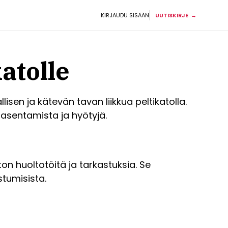
KIRJAUDU SISÄÄN
UUTISKIRJE
katolle
isen ja kätevän tavan liikkua peltikatolla.
n asentamista ja hyötyjä.
n huoltotöitä ja tarkastuksia. Se
stumisista.