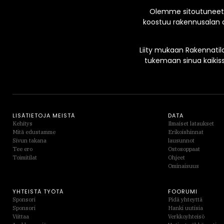
Olemme sitoutuneet 
koostuu rakennusalan a
Liity mukaan Rakennatila
tukemaan sinua kaikis
LISÄTIETOJA MEISTÄ
DATA
Kehitys
Ilmaiset lataukset
Mitä edustamme
Erikoishinnat
Sivun takana
lausunnot
Tee ero
Ostosoppaat
Toimitilat
Ohjeet
Ominaisuus
YHTEISTÄ TYÖTÄ
FOORUMI
Sponsori
Pidä yhteyttä
Sponsori
Hanki uutisia
Viittaa
Verkkoyhteisö