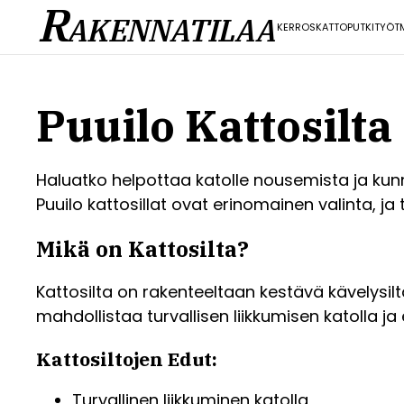
R
AKENNATILAA
KERROS
KATTO
PUTKITYÖT
Puuilo Kattosilta 
Haluatko helpottaa katolle nousemista ja kunno
Puuilo kattosillat ovat erinomainen valinta, ja
Mikä on Kattosilta?
Kattosilta on rakenteeltaan kestävä kävelysil
mahdollistaa turvallisen liikkumisen katolla j
Kattosiltojen Edut:
Turvallinen liikkuminen katolla