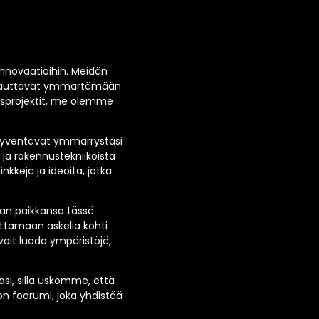
 innovaatioihin. Meidän
tka auttavat ymmärtämään
usprojektit, me olemme
a syventävät ymmärrystäsi
ja rakennustekniikoista
nkkejä ja ideoita, jotka
man paikkansa tässä
ttamaan askelia kohti
voit luoda ympäristöjä,
i, sillä uskomme, että
n foorumi, joka yhdistää