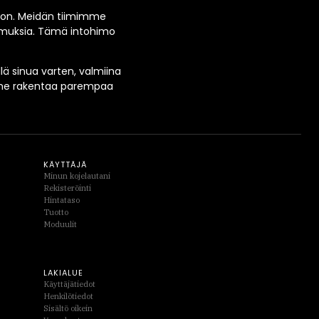
oon. Meidän tiimimme
kemuksia. Tämä intohimo
lä sinua varten, valmiina
imme rakentaa parempaa
KÄYTTÄJÄ
Minun kojelautani
Rekisteröinti
Hintataso
Tuotto
Moduulit
LAKIALUE
Käyttäjätiedot
Henkilötiedot
Sisältö oikein