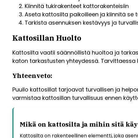
Kiinnitä tukirakenteet kattorakenteisiin
Aseta kattosilta paikoilleen ja kiinnitä se t
Tarkista asennuksen kestävyys ja turvall
Kattosillan Huolto
Kattosilta vaatii säännöllistä huoltoa ja tarkas
katon tarkastusten yhteydessä. Tarvittaessa ko
Yhteenveto:
Puuilo kattosillat tarjoavat turvallisen ja he
varmistaa kattosillan turvallisuus ennen käytt
Mikä on kattosilta ja mihin sitä kä
Kattosilta on rakenteellinen elementti, joka ase