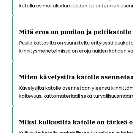
katolla esimerkiksi lumitöiden tai antennien ase
Mitä eroa on puuilon ja peltikatolle
Puuilo kattosilta on suunniteltu erityisesti puukato
kiinnitysmenetelmissä on eroja näiden kahden väli
Miten kävelysilta katolle asenneta
Kävelysilta katolle asennetaan yleensä kiinnittäm
kaltevuus, kattomateriaali sekä turvallisuusmäär
Miksi kulkusilta katolle on tärkeä