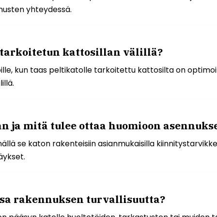
nnusten yhteydessä.
 tarkoitetun kattosillan välillä?
ille, kun taas peltikatolle tarkoitettu kattosilta on optimoi
llä.
an ja mitä tulee ottaa huomioon asennuks
ällä se katon rakenteisiin asianmukaisilla kiinnitystarvik
äykset.
 osa rakennuksen turvallisuutta?