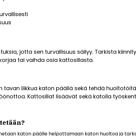
urvallisesti
isuus
tuksia, jotta sen turvallisuus säilyy. Tarkista kiinni
rjaa tai vaihda osia kattosillasta.
lpon tavan liikkua katon päällä sekä tehdä huoltotö
öönottoa. Kattosillat lisäävät sekä katolla työsken
ytetään?
nnetaan katon päälle helpottamaan katon huoltoa ja tarka