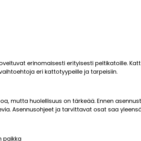
oveltuvat erinomaisesti erityisesti peltikatoille. Ka
aihtoehtoja eri kattotyypeille ja tarpeisiin.
poa, mutta huolellisuus on tärkeää. Ennen asennus
ukevia. Asennusohjeet ja tarvittavat osat saa yleen
n paikka