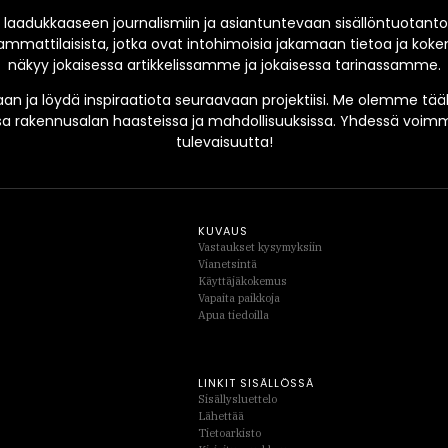
laadukkaaseen journalismiin ja asiantuntevaan sisällöntuotant
mmattilaisista, jotka ovat intohimoisia jakamaan tietoa ja ko
näkyy jokaisessa artikkelissamme ja jokaisessa tarinassamme.
an ja löydä inspiraatiota seuraavaan projektiisi. Me olemme tääl
sa rakennusalan haasteissa ja mahdollisuuksissa. Yhdessä vo
tulevaisuutta!
KUVAUS
Vastaukset kysymyksiin
Vianetsintä
Käyttäjäkokemus
Vapaita paikkoja
Apua tiedoilla
LINKIT SISÄLLÖSSÄ
Sisällysluettelo
Lähettää
Tietoarkisto