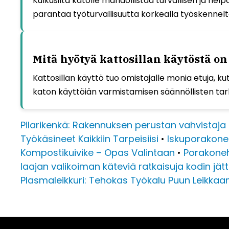
Kulkusilta katolle mahdollistaa turvallisen ja he
parantaa työturvallisuutta korkealla työskennelt
Mitä hyötyä kattosillan käytöstä o
Kattosillan käyttö tuo omistajalle monia etuja,
katon käyttöiän varmistamisen säännöllisten tarka
Pilarikenkä: Rakennuksen perustan vahvistaja
Työkäsineet Kaikkiin Tarpeisiisi
•
Iskuporakone
Kompostikuivike – Opas Valintaan
•
Porakoneh
laajan valikoiman käteviä ratkaisuja kodin jä
Plasmaleikkuri: Tehokas Työkalu Puun Leikka