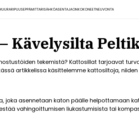
MUURARI
PUUSEPPÄ
MITTARI
SÄHKÖASENTAJA
ONKO
KONEET
NEUVONTA
– Kävelysilta Pelti
stustöiden tekemistä? Kattosillat tarjoavat turvall
 tässä artikkelissa käsittelemme kattosiltoja, niide
ta, joka asennetaan katon päälle helpottamaan kato
a estää vahingoittumisen liukastumisista tai kompa