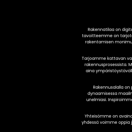
Rakennatilaa on digita
tavoitteemme on tarjota
rakentamisen monimuot
Tarjoamme kattavan valik
rakennusprosessista. M
aina ympäristöystävälli
Rakennusalalla on 
dynaamisessa maailma
unelmiasi. Inspiroimme
Yhteisömme on avainas
yhdessä voimme oppia ja