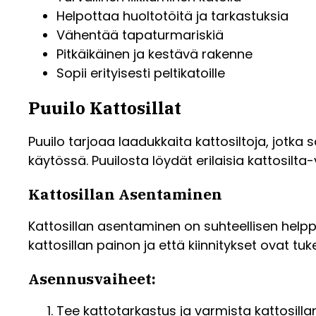
Helpottaa huoltotöitä ja tarkastuksia
Vähentää tapaturmariskiä
Pitkäikäinen ja kestävä rakenne
Sopii erityisesti peltikatoille
Puuilo Kattosillat
Puuilo tarjoaa laadukkaita kattosiltoja, jotka s
käytössä. Puuilosta löydät erilaisia kattosilta-v
Kattosillan Asentaminen
Kattosillan asentaminen on suhteellisen help
kattosillan painon ja että kiinnitykset ovat t
Asennusvaiheet:
Tee kattotarkastus ja varmista kattosilla