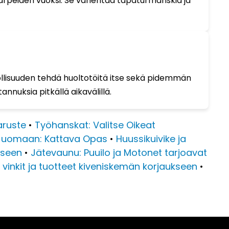
tarpeiden vuoksi. Se vähentää tapaturmariskiä ja
ollisuuden tehdä huoltotöitä itse sekä pidemmän
nnuksia pitkällä aikavälillä.
aruste
•
Työhanskat: Valitse Oikeat
 Juomaan: Kattava Opas
•
Huussikuivike ja
kseen
•
Jätevaunu: Puuilo ja Motonet tarjoavat
t vinkit ja tuotteet kiveniskemän korjaukseen
•