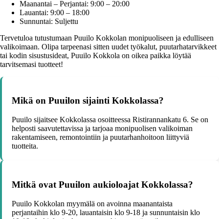
Maanantai – Perjantai: 9:00 – 20:00
Lauantai: 9:00 – 18:00
Sunnuntai: Suljettu
Tervetuloa tutustumaan Puuilo Kokkolan monipuoliseen ja edulliseen
valikoimaan. Olipa tarpeenasi sitten uudet työkalut, puutarhatarvikkeet
tai kodin sisustusideat, Puuilo Kokkola on oikea paikka löytää
tarvitsemasi tuotteet!
Mikä on Puuilon sijainti Kokkolassa?
Puuilo sijaitsee Kokkolassa osoitteessa Ristirannankatu 6. Se on
helposti saavutettavissa ja tarjoaa monipuolisen valikoiman
rakentamiseen, remontointiin ja puutarhanhoitoon liittyviä
tuotteita.
Mitkä ovat Puuilon aukioloajat Kokkolassa?
Puuilo Kokkolan myymälä on avoinna maanantaista
perjantaihin klo 9-20, lauantaisin klo 9-18 ja sunnuntaisin klo