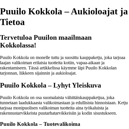
Puuilo Kokkola – Aukioloajat ja
Tietoa
Tervetuloa Puuilon maailmaan
Kokkolassa!
Puuilo Kokkola on monelle tuttu ja suosittu kauppaketju, joka tarjoaa
laajan valikoiman erilaisia tuotteita kotiin, vapaa-aikaan ja
rakentamiseen. Tässä artikkelissa käymme läpi Puuilo Kokkolan
tarjonnan, liikkeen sijainnin ja aukioloajat.
Puuilo Kokkola – Lyhyt Yleiskuva
Puuilo Kokkola on osa suomalaista vähittäiskauppaketjua, joka
tunnetaan laadukkaasta valikoimastaan ja edullisista hinnoistaan. Ketju
tarjoaa monipuolisen valikoiman tuotteita aina työkaluista ja
rakennustarvikkeista puutarhatarvikkeisiin ja kodin sisustukseen.
Puuilo Kokkola – Tuotevalikoima