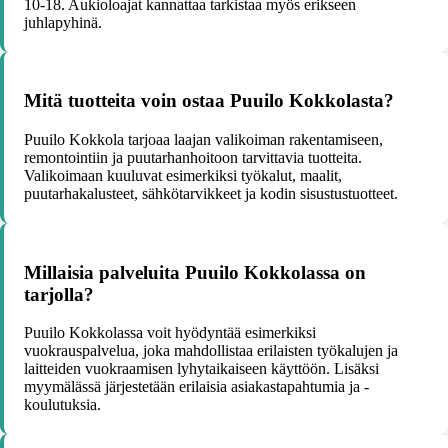
10-18. Aukioloajat kannattaa tarkistaa myös erikseen
juhlapyhinä.
Mitä tuotteita voin ostaa Puuilo Kokkolasta?
Puuilo Kokkola tarjoaa laajan valikoiman rakentamiseen,
remontointiin ja puutarhanhoitoon tarvittavia tuotteita.
Valikoimaan kuuluvat esimerkiksi työkalut, maalit,
puutarhakalusteet, sähkötarvikkeet ja kodin sisustustuotteet.
Millaisia palveluita Puuilo Kokkolassa on
tarjolla?
Puuilo Kokkolassa voit hyödyntää esimerkiksi
vuokrauspalvelua, joka mahdollistaa erilaisten työkalujen ja
laitteiden vuokraamisen lyhytaikaiseen käyttöön. Lisäksi
myymälässä järjestetään erilaisia asiakastapahtumia ja -
koulutuksia.