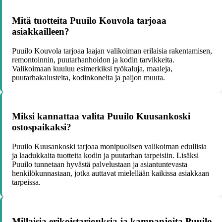
Mitä tuotteita Puuilo Kouvola tarjoaa
asiakkailleen?
Puuilo Kouvola tarjoaa laajan valikoiman erilaisia rakentamisen,
remontoinnin, puutarhanhoidon ja kodin tarvikkeita.
Valikoimaan kuuluu esimerkiksi työkaluja, maaleja,
puutarhakalusteita, kodinkoneita ja paljon muuta.
Miksi kannattaa valita Puuilo Kuusankoski
ostospaikaksi?
Puuilo Kuusankoski tarjoaa monipuolisen valikoiman edullisia
ja laadukkaita tuotteita kodin ja puutarhan tarpeisiin. Lisäksi
Puuilo tunnetaan hyvästä palvelustaan ja asiantuntevasta
henkilökunnastaan, jotka auttavat mielellään kaikissa asiakkaan
tarpeissa.
Millaisia erikoistarjouksia ja kampanjoita Puuilo