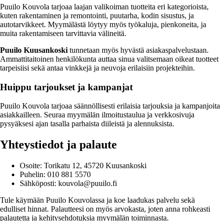
Puuilo Kouvola tarjoaa laajan valikoiman tuotteita eri kategorioista,
kuten rakentaminen ja remontointi, puutarha, kodin sisustus, ja
autotarvikkeet. Myymälästä löytyy myös työkaluja, pienkoneita, ja
muita rakentamiseen tarvittavia välineitä.
Puuilo Kuusankoski
tunnetaan myös hyvästä asiakaspalvelustaan.
Ammattitaitoinen henkilökunta auttaa sinua valitsemaan oikeat tuotteet
tarpeisiisi sekä antaa vinkkejä ja neuvoja erilaisiin projekteihin.
Huippu tarjoukset ja kampanjat
Puuilo Kouvola tarjoaa säännöllisesti erilaisia tarjouksia ja kampanjoita
asiakkailleen. Seuraa myymälän ilmoitustaulua ja verkkosivuja
pysyäksesi ajan tasalla parhaista diileistä ja alennuksista.
Yhteystiedot ja palaute
Osoite: Torikatu 12, 45720 Kuusankoski
Puhelin: 010 881 5570
Sähköposti: kouvola@puuilo.fi
Tule käymään Puuilo Kouvolassa ja koe laadukas palvelu sekä
edulliset hinnat. Palautteesi on myös arvokasta, joten anna rohkeasti
palautetta ja kehitysehdotuksia myymälän toiminnasta.