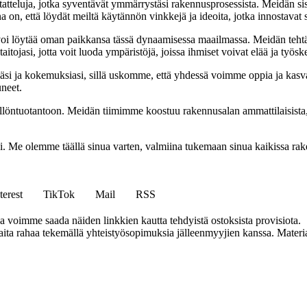
tatteluja, jotka syventävät ymmärrystäsi rakennusprosessista. Meidän si
na on, että löydät meiltä käytännön vinkkejä ja ideoita, jotka innostava
oi löytää oman paikkansa tässä dynaamisessa maailmassa. Meidän tehtäv
tojasi, jotta voit luoda ympäristöjä, joissa ihmiset voivat elää ja työsk
i ja kokemuksiasi, sillä uskomme, että yhdessä voimme oppia ja kasva
uneet.
ällöntuotantoon. Meidän tiimimme koostuu rakennusalan ammattilaisista
isi. Me olemme täällä sinua varten, valmiina tukemaan sinua kaikissa r
terest
TikTok
Mail
RSS
ja voimme saada näiden linkkien kautta tehdyistä ostoksista provisiota.
a rahaa tekemällä yhteistyösopimuksia jälleenmyyjien kanssa. Materiaal