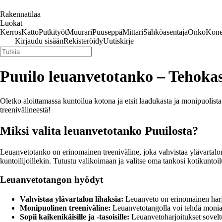
Rakennatilaa
Luokat
Kerros
Katto
Putkityöt
Muurari
Puuseppä
Mittari
Sähköasentaja
Onko
Kone
Kirjaudu sisään
Rekisteröidy
Uutiskirje
Puuilo leuanvetotanko – Tehokas 
Oletko aloittamassa kuntoilua kotona ja etsit laadukasta ja monipuolista
treenivälineestä!
Miksi valita leuanvetotanko Puuilosta?
Leuanvetotanko on erinomainen treeniväline, joka vahvistaa ylävartalon l
kuntoilijoillekin. Tutustu valikoimaan ja valitse oma tankosi kotikuntoil
Leuanvetotangon hyödyt
Vahvistaa ylävartalon lihaksia:
Leuanveto on erinomainen harjoi
Monipuolinen treeniväline:
Leuanvetotangolla voi tehdä monia eri
Sopii kaikenikäisille ja -tasoisille:
Leuanvetoharjoitukset soveltuva