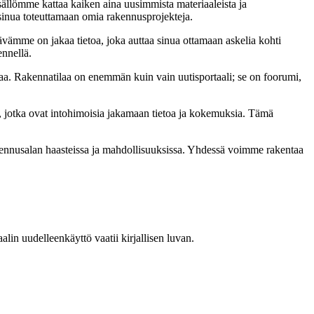
sällömme kattaa kaiken aina uusimmista materiaaleista ja
t sinua toteuttamaan omia rakennusprojekteja.
ämme on jakaa tietoa, joka auttaa sinua ottamaan askelia kohti
ennellä.
a. Rakennatilaa on enemmän kuin vain uutisportaali; se on foorumi,
, jotka ovat intohimoisia jakamaan tietoa ja kokemuksia. Tämä
akennusalan haasteissa ja mahdollisuuksissa. Yhdessä voimme rakentaa
in uudelleenkäyttö vaatii kirjallisen luvan.