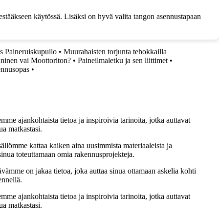
kestääkseen käytössä. Lisäksi on hyvä valita tangon asennustapaan
s Paineruiskupullo
•
Muurahaisten torjunta tehokkailla
ninen vai Moottoriton?
•
Paineilmaletku ja sen liittimet
•
ennusopas
•
me ajankohtaista tietoa ja inspiroivia tarinoita, jotka auttavat
ua matkastasi.
sällömme kattaa kaiken aina uusimmista materiaaleista ja
t sinua toteuttamaan omia rakennusprojekteja.
ämme on jakaa tietoa, joka auttaa sinua ottamaan askelia kohti
ennellä.
me ajankohtaista tietoa ja inspiroivia tarinoita, jotka auttavat
ua matkastasi.