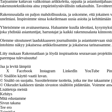
Tarjoamme kattavan valikoiman artikkeleita, oppaita ja asiantuntijahaas
rakennustekniikoista aina ympäristöystävällisiin ratkaisuihin. Tavoittee
Rakennusalalla on paljon mahdollisuuksia, ja uskomme, että jokainen v
unelmiasi. Inspiroimme sinua kokeilemaan uusia asioita ja kehittämään tai
Yhteisömme on avainasemassa. Haluamme kuulla ideoitasi, kysymyksiäs
joka yhdistää asiantuntijat, harrastajat ja kaikki rakennusalasta kiinnost
Olemme sitoutuneet laadukkaaseen journalismiin ja asiantuntevaan sis
intohimo näkyy jokaisessa artikkelissamme ja jokaisessa tarinassamme.
Liity mukaan Rakennatilaan ja löydä inspiraatiota seuraavaan projekti
parempaa tulevaisuutta!
Jaa ja levitä lämpöä
X
Facebook
Instagram
LinkedIn
YouTube
Pin
© Sisällön käyttö vaatii luvan.
© Sisältö on suojattu. Suosittelemme tuotteita, jotka me itse takaamme 
© Oikeudet kaikkeen tämän sivuston sisältöön pidätetään. Voimme ansait
Lisätietoja meistä
Kehitys
Mitä edustamme
Sivun takana
Tee ero
Toimitilat