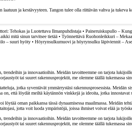
laatuun ja kestävyyteen. Tangon tulee olla riittävän vahva ja tukeva 
tori: Tehokas ja Luotettava Ilmanpuhdistaja
•
Paineruiskupullo – Kung
aikki mitä sinun tarvitsee tietää
•
Työnnettävä Ruohonleikkuri – Mekaa
ilo – suuri hyöty
•
Höyrynsulkumuovi ja höyrynsulku läpiviennit – As
, trendeihin ja innovaatioihin. Meidän tavoitteemme on tarjota lukijoillem
jaustyöt tai suuret rakennusprojektit, me olemme täällä tukemassa sin
tatteluja, jotka syventävät ymmärrystäsi rakennusprosessista. Meidän si
na on, että löydät meiltä käytännön vinkkejä ja ideoita, jotka innostava
oi löytää oman paikkansa tässä dynaamisessa maailmassa. Meidän tehtäv
tojasi, jotta voit luoda ympäristöjä, joissa ihmiset voivat elää ja työsk
, trendeihin ja innovaatioihin. Meidän tavoitteemme on tarjota lukijoillem
jaustyöt tai suuret rakennusprojektit, me olemme täällä tukemassa sin