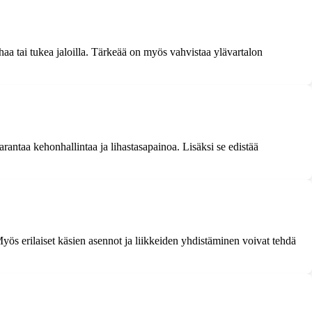
haa tai tukea jaloilla. Tärkeää on myös vahvistaa ylävartalon
arantaa kehonhallintaa ja lihastasapainoa. Lisäksi se edistää
Myös erilaiset käsien asennot ja liikkeiden yhdistäminen voivat tehdä