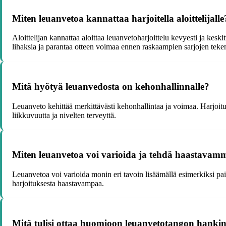
Miten leuanvetoa kannattaa harjoitella aloittelijalle
Aloittelijan kannattaa aloittaa leuanvetoharjoittelu kevyesti ja kes
lihaksia ja parantaa otteen voimaa ennen raskaampien sarjojen teke
Mitä hyötyä leuanvedosta on kehonhallinnalle?
Leuanveto kehittää merkittävästi kehonhallintaa ja voimaa. Harjoitus 
liikkuvuutta ja nivelten terveyttä.
Miten leuanvetoa voi varioida ja tehdä haastavam
Leuanvetoa voi varioida monin eri tavoin lisäämällä esimerkiksi pain
harjoituksesta haastavampaa.
Mitä tulisi ottaa huomioon leuanvetotangon hanki