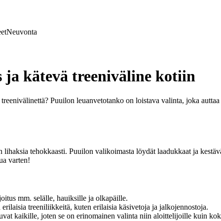
et
Neuvonta
ja kätevä treeniväline kotiin
 treenivälinettä? Puuilon leuanvetotanko on loistava valinta, joka auttaa
ihaksia tehokkaasti. Puuilon valikoimasta löydät laadukkaat ja kestävät 
ua varten!
tus mm. selälle, hauiksille ja olkapäille.
laisia treeniliikkeitä, kuten erilaisia käsivetoja ja jalkojennostoja.
t kaikille, joten se on erinomainen valinta niin aloittelijoille kuin koke