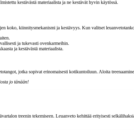
istettu kestävästä materiaalista ja ne kestävät hyvin käytössä.
ojen koko, kiinnitysmekanismi ja kestävyys. Kun valitset leuanvetotanko
aiten.
vallisesti ja tukevasti ovenkarmeihin.
kaasta ja kestävästä materiaalista.
otangot, jotka sopivat erinomaisesti kotikuntoiluun. Aloita treenaaminen
osta jo tänään!
rtalon treenin tekemiseen. Leuanveto kehittää erityisesti selkälihaksia,