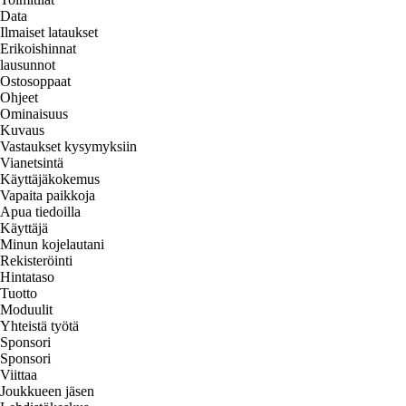
Data
Ilmaiset lataukset
Erikoishinnat
lausunnot
Ostosoppaat
Ohjeet
Ominaisuus
Kuvaus
Vastaukset kysymyksiin
Vianetsintä
Käyttäjäkokemus
Vapaita paikkoja
Apua tiedoilla
Käyttäjä
Minun kojelautani
Rekisteröinti
Hintataso
Tuotto
Moduulit
Yhteistä työtä
Sponsori
Sponsori
Viittaa
Joukkueen jäsen