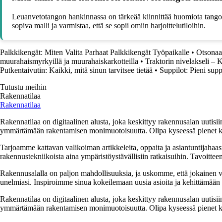
Leuanvetotangon hankinnassa on tärkeää kiinnittää huomiota tangon 
sopiva malli ja varmistaa, että se sopii omiin harjoittelutiloihin.
Palkkikengät: Miten Valita Parhaat Palkkikengät Työpaikalle
•
Otsonaat
muurahaismyrkyillä ja muurahaiskarkotteilla
•
Traktorin nivelakseli – K
Putkentaivutin: Kaikki, mitä sinun tarvitsee tietää
•
Suppilot: Pieni supp
Tutustu meihin
Rakennatilaa
Rakennatilaa
Rakennatilaa on digitaalinen alusta, joka keskittyy rakennusalan uutisiin
ymmärtämään rakentamisen monimuotoisuutta. Olipa kyseessä pienet kor
Tarjoamme kattavan valikoiman artikkeleita, oppaita ja asiantuntijahaas
rakennustekniikoista aina ympäristöystävällisiin ratkaisuihin. Tavoittee
Rakennusalalla on paljon mahdollisuuksia, ja uskomme, että jokainen v
unelmiasi. Inspiroimme sinua kokeilemaan uusia asioita ja kehittämään tai
Rakennatilaa on digitaalinen alusta, joka keskittyy rakennusalan uutisiin
ymmärtämään rakentamisen monimuotoisuutta. Olipa kyseessä pienet kor