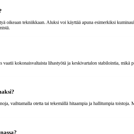
?
kittyä oikeaan tekniikkaan. Aluksi voi käyttää apuna esimerkiksi kuminau
mistä.
vaatii kokonaisvaltaista lihastyötä ja keskivartalon stabilointia, mikä p
maksi?
oja, vaihtamalla otetta tai tekemällä hitaampia ja hallitumpia toistoja. 
nnassa?