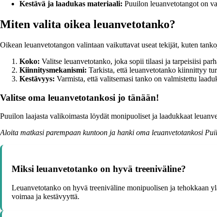
Kestävä ja laadukas materiaali:
Puuilon leuanvetotangot on valm
Miten valita oikea leuanvetotanko?
Oikean leuanvetotangon valintaan vaikuttavat useat tekijät, kuten tank
Koko:
Valitse leuanvetotanko, joka sopii tilaasi ja tarpeisiisi parh
Kiinnitysmekanismi:
Tarkista, että leuanvetotanko kiinnittyy tur
Kestävyys:
Varmista, että valitsemasi tanko on valmistettu laaduk
Valitse oma leuanvetotankosi jo tänään!
Puuilon laajasta valikoimasta löydät monipuoliset ja laadukkaat leuanvet
Aloita matkasi parempaan kuntoon ja hanki oma leuanvetotankosi Puil
Miksi leuanvetotanko on hyvä treeniväline?
Leuanvetotanko on hyvä treeniväline monipuolisen ja tehokkaan yläva
voimaa ja kestävyyttä.