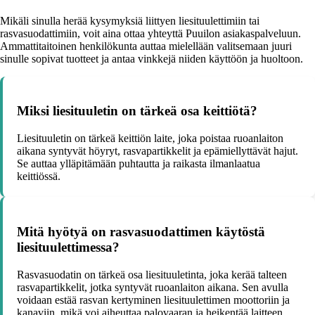
Mikäli sinulla herää kysymyksiä liittyen liesituulettimiin tai
rasvasuodattimiin, voit aina ottaa yhteyttä Puuilon asiakaspalveluun.
Ammattitaitoinen henkilökunta auttaa mielellään valitsemaan juuri
sinulle sopivat tuotteet ja antaa vinkkejä niiden käyttöön ja huoltoon.
Miksi liesituuletin on tärkeä osa keittiötä?
Liesituuletin on tärkeä keittiön laite, joka poistaa ruoanlaiton
aikana syntyvät höyryt, rasvapartikkelit ja epämiellyttävät hajut.
Se auttaa ylläpitämään puhtautta ja raikasta ilmanlaatua
keittiössä.
Mitä hyötyä on rasvasuodattimen käytöstä
liesituulettimessa?
Rasvasuodatin on tärkeä osa liesituuletinta, joka kerää talteen
rasvapartikkelit, jotka syntyvät ruoanlaiton aikana. Sen avulla
voidaan estää rasvan kertyminen liesituulettimen moottoriin ja
kanaviin, mikä voi aiheuttaa palovaaran ja heikentää laitteen