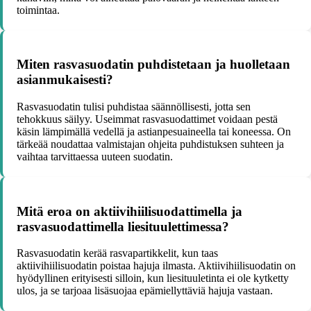
toimintaa.
Miten rasvasuodatin puhdistetaan ja huolletaan
asianmukaisesti?
Rasvasuodatin tulisi puhdistaa säännöllisesti, jotta sen
tehokkuus säilyy. Useimmat rasvasuodattimet voidaan pestä
käsin lämpimällä vedellä ja astianpesuaineella tai koneessa. On
tärkeää noudattaa valmistajan ohjeita puhdistuksen suhteen ja
vaihtaa tarvittaessa uuteen suodatin.
Mitä eroa on aktiivihiilisuodattimella ja
rasvasuodattimella liesituulettimessa?
Rasvasuodatin kerää rasvapartikkelit, kun taas
aktiivihiilisuodatin poistaa hajuja ilmasta. Aktiivihiilisuodatin on
hyödyllinen erityisesti silloin, kun liesituuletinta ei ole kytketty
ulos, ja se tarjoaa lisäsuojaa epämiellyttäviä hajuja vastaan.