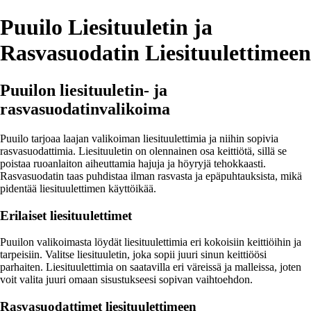
Puuilo Liesituuletin ja
Rasvasuodatin Liesituulettimeen
Puuilon liesituuletin- ja
rasvasuodatinvalikoima
Puuilo tarjoaa laajan valikoiman liesituulettimia ja niihin sopivia
rasvasuodattimia. Liesituuletin on olennainen osa keittiötä, sillä se
poistaa ruoanlaiton aiheuttamia hajuja ja höyryjä tehokkaasti.
Rasvasuodatin taas puhdistaa ilman rasvasta ja epäpuhtauksista, mikä
pidentää liesituulettimen käyttöikää.
Erilaiset liesituulettimet
Puuilon valikoimasta löydät liesituulettimia eri kokoisiin keittiöihin ja
tarpeisiin. Valitse liesituuletin, joka sopii juuri sinun keittiöösi
parhaiten. Liesituulettimia on saatavilla eri väreissä ja malleissa, joten
voit valita juuri omaan sisustukseesi sopivan vaihtoehdon.
Rasvasuodattimet liesituulettimeen