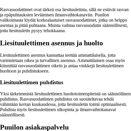
Rasvasuodattimet ovat tärkeä osa liesituuletinta, sillä ne estävät rasvan
ja epäpuhtauksien leviämisen ilmanvaihtokanaviin. Puuilon
valikoimasta löydät korkealaatuiset rasvasuodattimet, jotka on helppo
asentaa ja pitää puhtaana. Muista vaihtaa rasvasuodatin säännöllisesti,
jotta liesituuletin pysyy tehokkaana.
Liesituulettimen asennus ja huolto
Liesituulettimen asennus kannattaa teettää ammattilaisella, jotta
varmistetaan oikea ja turvallinen asennus. Ammattilainen osaa myös
kiinnittää rasvasuodattimen oikein ja antaa vinkkejä liesituulettimen
huoltoon ja puhdistukseen.
Liesituulettimen puhdistus
Yksi tärkeimmistä liesituulettimen huoltotoimenpiteistä on säännöllinen
puhdistus. Rasvasuodattimen puhdistus on suositeltavaa tehdä
vähintään kerran kuukaudessa, jotta liesituuletin toimii optimaalisesti.
Puhdista myös liesituulettimen ulkopinta ja ilmanvaihtokanavat
säännöllisesti.
Puuilon asiakaspalvelu