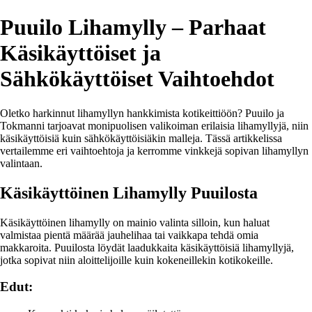
Puuilo Lihamylly – Parhaat
Käsikäyttöiset ja
Sähkökäyttöiset Vaihtoehdot
Oletko harkinnut lihamyllyn hankkimista kotikeittiöön? Puuilo ja
Tokmanni tarjoavat monipuolisen valikoiman erilaisia lihamyllyjä, niin
käsikäyttöisiä kuin sähkökäyttöisiäkin malleja. Tässä artikkelissa
vertailemme eri vaihtoehtoja ja kerromme vinkkejä sopivan lihamyllyn
valintaan.
Käsikäyttöinen Lihamylly Puuilosta
Käsikäyttöinen lihamylly on mainio valinta silloin, kun haluat
valmistaa pientä määrää jauhelihaa tai vaikkapa tehdä omia
makkaroita. Puuilosta löydät laadukkaita käsikäyttöisiä lihamyllyjä,
jotka sopivat niin aloittelijoille kuin kokeneillekin kotikokeille.
Edut: