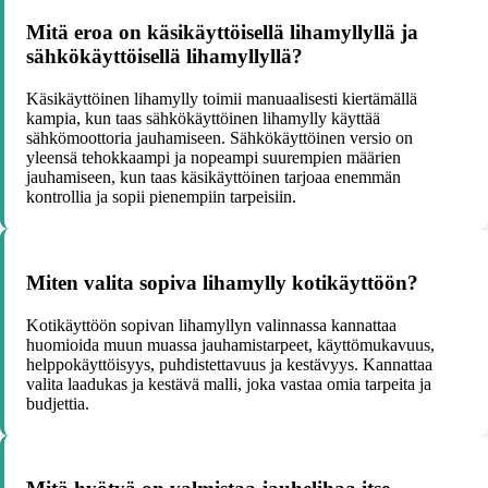
Mitä eroa on käsikäyttöisellä lihamyllyllä ja
sähkökäyttöisellä lihamyllyllä?
Käsikäyttöinen lihamylly toimii manuaalisesti kiertämällä
kampia, kun taas sähkökäyttöinen lihamylly käyttää
sähkömoottoria jauhamiseen. Sähkökäyttöinen versio on
yleensä tehokkaampi ja nopeampi suurempien määrien
jauhamiseen, kun taas käsikäyttöinen tarjoaa enemmän
kontrollia ja sopii pienempiin tarpeisiin.
Miten valita sopiva lihamylly kotikäyttöön?
Kotikäyttöön sopivan lihamyllyn valinnassa kannattaa
huomioida muun muassa jauhamistarpeet, käyttömukavuus,
helppokäyttöisyys, puhdistettavuus ja kestävyys. Kannattaa
valita laadukas ja kestävä malli, joka vastaa omia tarpeita ja
budjettia.