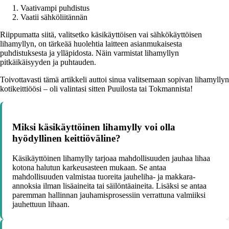
Vaativampi puhdistus
Vaatii sähköliitännän
Riippumatta siitä, valitsetko käsikäyttöisen vai sähkökäyttöisen
lihamyllyn, on tärkeää huolehtia laitteen asianmukaisesta
puhdistuksesta ja ylläpidosta. Näin varmistat lihamyllyn
pitkäikäisyyden ja puhtauden.
Toivottavasti tämä artikkeli auttoi sinua valitsemaan sopivan lihamyllyn
kotikeittiöösi – oli valintasi sitten Puuilosta tai Tokmannista!
Miksi käsikäyttöinen lihamylly voi olla
hyödyllinen keittiöväline?
Käsikäyttöinen lihamylly tarjoaa mahdollisuuden jauhaa lihaa
kotona halutun karkeusasteen mukaan. Se antaa
mahdollisuuden valmistaa tuoreita jauheliha- ja makkara-
annoksia ilman lisäaineita tai säilöntäaineita. Lisäksi se antaa
paremman hallinnan jauhamisprosessiin verrattuna valmiiksi
jauhettuun lihaan.