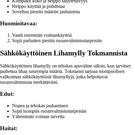
Kompakti koko ja helppo säilytettävyys
Helppo käyttää ja puhdistaa
Soveltuu pieniin määriin jauhamista
Huomioitavaa:
Vaatii enemmän voimankäyttöä
Sopii parhaiten pieniin ruoanvalmistustarpeisiin
Sähkökäyttöinen Lihamylly Tokmannista
Sähkökäyttöinen lihamylly on tehokas apuväline silloin, kun tarvitset
jauhettua lihaa suurempia määriä. Tokmanni tarjoaa monipuolisen
valikoiman sähkökäyttöisiä lihamyllyjä, jotka helpottavat
ruoanvalmistusta merkittävästi.
Edut:
Nopea ja tehokas jauhaminen
Sopii isompiin ruoanvalmistustarpeisiin
Vähemmän voiman tarvetta
Haitat: