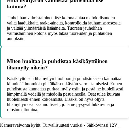
Mitä hyötyä on valmistaa jauhelihaa itse
kotona?
Jauhelihan valmistaminen itse kotona antaa mahdollisuuden
valita laadukkaita raaka-aineita, kontrolloida jauhamisprosessia
ja välttää ylimääräisiä lisäaineita. Tuoreen jauhelihan
valmistaminen kotona myös takaa tuoreuden ja puhtauden
annoksiin.
Miten huoltaa ja puhdistaa käsikäyttöinen
lihamylly oikein?
Käsikäyttöisen lihamyllyn huoltoon ja puhdistukseen kannattaa
kiinnittää huomiota pitkäikäisen käytön varmistamiseksi. Ennen
puhdistusta kannattaa purkaa mylly osiin ja pestä ne huolellisesti
lämpimällä vedellä ja miedolla pesuaineella. Osat tulee kuivata
huolellisesti ennen kokoamista. Lisäksi on hyvä öljytä
lihamyllyn osat säännöllisesti, jotta ne pysyvät liikkuvina ja
ruostumattomina.
Kameravalvonta kyltit: Turvallisuutesi vuoksi
•
Sähkövinssi 12V