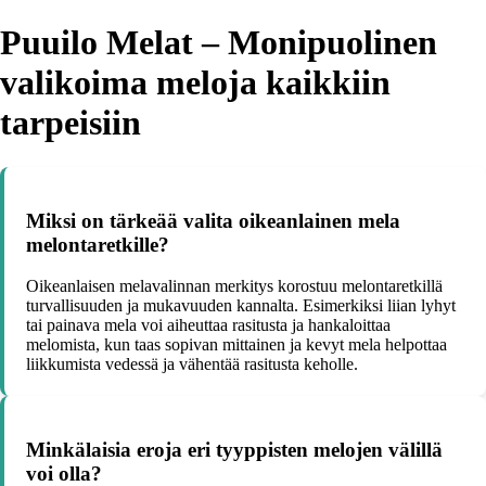
Puuilo Melat – Monipuolinen
valikoima meloja kaikkiin
tarpeisiin
Miksi on tärkeää valita oikeanlainen mela
melontaretkille?
Oikeanlaisen melavalinnan merkitys korostuu melontaretkillä
turvallisuuden ja mukavuuden kannalta. Esimerkiksi liian lyhyt
tai painava mela voi aiheuttaa rasitusta ja hankaloittaa
melomista, kun taas sopivan mittainen ja kevyt mela helpottaa
liikkumista vedessä ja vähentää rasitusta keholle.
Minkälaisia eroja eri tyyppisten melojen välillä
voi olla?