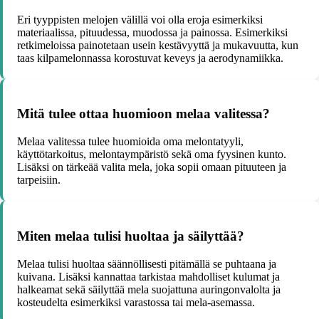
Eri tyyppisten melojen välillä voi olla eroja esimerkiksi
materiaalissa, pituudessa, muodossa ja painossa. Esimerkiksi
retkimeloissa painotetaan usein kestävyyttä ja mukavuutta, kun
taas kilpamelonnassa korostuvat keveys ja aerodynamiikka.
Mitä tulee ottaa huomioon melaa valitessa?
Melaa valitessa tulee huomioida oma melontatyyli,
käyttötarkoitus, melontaympäristö sekä oma fyysinen kunto.
Lisäksi on tärkeää valita mela, joka sopii omaan pituuteen ja
tarpeisiin.
Miten melaa tulisi huoltaa ja säilyttää?
Melaa tulisi huoltaa säännöllisesti pitämällä se puhtaana ja
kuivana. Lisäksi kannattaa tarkistaa mahdolliset kulumat ja
halkeamat sekä säilyttää mela suojattuna auringonvalolta ja
kosteudelta esimerkiksi varastossa tai mela-asemassa.