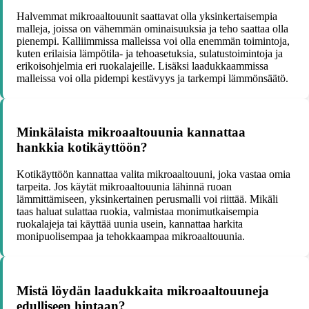
Halvemmat mikroaaltouunit saattavat olla yksinkertaisempia
malleja, joissa on vähemmän ominaisuuksia ja teho saattaa olla
pienempi. Kalliimmissa malleissa voi olla enemmän toimintoja,
kuten erilaisia lämpötila- ja tehoasetuksia, sulatustoimintoja ja
erikoisohjelmia eri ruokalajeille. Lisäksi laadukkaammissa
malleissa voi olla pidempi kestävyys ja tarkempi lämmönsäätö.
Minkälaista mikroaaltouunia kannattaa
hankkia kotikäyttöön?
Kotikäyttöön kannattaa valita mikroaaltouuni, joka vastaa omia
tarpeita. Jos käytät mikroaaltouunia lähinnä ruoan
lämmittämiseen, yksinkertainen perusmalli voi riittää. Mikäli
taas haluat sulattaa ruokia, valmistaa monimutkaisempia
ruokalajeja tai käyttää uunia usein, kannattaa harkita
monipuolisempaa ja tehokkaampaa mikroaaltouunia.
Mistä löydän laadukkaita mikroaaltouuneja
edulliseen hintaan?