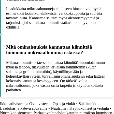
Laadukkaita mikroaaltouuneja edulliseen hintaan voi löytää
esimerkiksi kodinkoneliikkeistä, verkkokaupoista ja suurista
tavarataloista. Kannattaa seurata myös alennusmyyntejä ja
tarjouksia, joissa mikroaaltouunit saattavat olla hyvinkin
edullisia.
Mitä ominaisuuksia kannattaa kiinnittää
huomiota mikroaaltouunia ostaessa?
Mikroaaltouunia ostaessa kannattaa kiinnittää huomiota muun
muassa tehoon, tilavuuteen, erilaisiin toimintoihin (kuten
sulatus- ja grillitoimintoihin), käyttöliittymään ja
helppokäyttöisyyteen, turvallisuusominaisuuksiin sekä laitteen
kokonaislaatuun ja kestävyyteen. On tärkeää valita
mikroaaltouuni, joka vastaa omia tarpeita ja käyttötarkoitusta
parhaiten.
Ikkunatiivisteet ja Ovitiivisteet – Opas ja vinkit
•
Saksitunkki –
Laadukas ja kätevä apuväline
•
Naulaimet: Käyttökohteet ja vertailu
•
Nurmikon siemenet: Parhaat vaihtoehdot kauniin nurmikon luomiseen