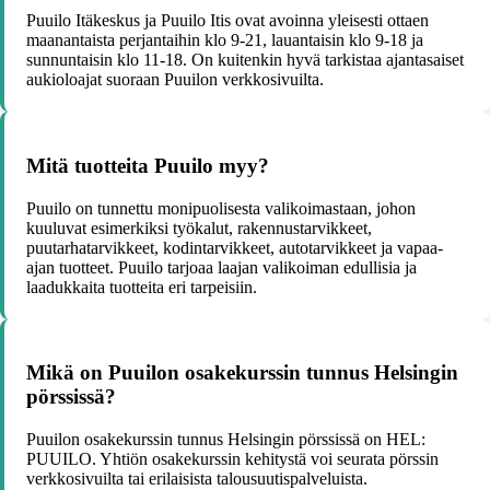
Puuilo Itäkeskus ja Puuilo Itis ovat avoinna yleisesti ottaen
maanantaista perjantaihin klo 9-21, lauantaisin klo 9-18 ja
sunnuntaisin klo 11-18. On kuitenkin hyvä tarkistaa ajantasaiset
aukioloajat suoraan Puuilon verkkosivuilta.
Mitä tuotteita Puuilo myy?
Puuilo on tunnettu monipuolisesta valikoimastaan, johon
kuuluvat esimerkiksi työkalut, rakennustarvikkeet,
puutarhatarvikkeet, kodintarvikkeet, autotarvikkeet ja vapaa-
ajan tuotteet. Puuilo tarjoaa laajan valikoiman edullisia ja
laadukkaita tuotteita eri tarpeisiin.
Mikä on Puuilon osakekurssin tunnus Helsingin
pörssissä?
Puuilon osakekurssin tunnus Helsingin pörssissä on HEL:
PUUILO. Yhtiön osakekurssin kehitystä voi seurata pörssin
verkkosivuilta tai erilaisista talousuutispalveluista.