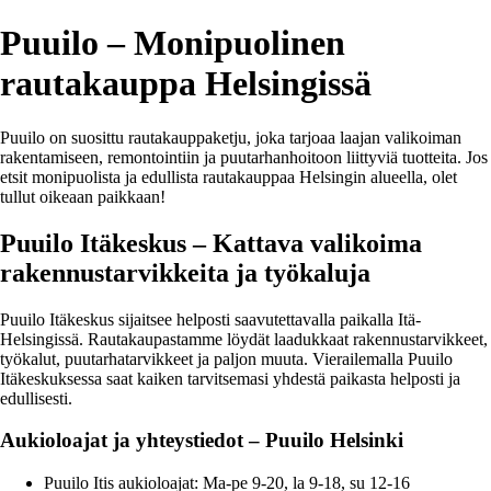
Puuilo – Monipuolinen
rautakauppa Helsingissä
Puuilo on suosittu rautakauppaketju, joka tarjoaa laajan valikoiman
rakentamiseen, remontointiin ja puutarhanhoitoon liittyviä tuotteita. Jos
etsit monipuolista ja edullista rautakauppaa Helsingin alueella, olet
tullut oikeaan paikkaan!
Puuilo Itäkeskus – Kattava valikoima
rakennustarvikkeita ja työkaluja
Puuilo Itäkeskus sijaitsee helposti saavutettavalla paikalla Itä-
Helsingissä. Rautakaupastamme löydät laadukkaat rakennustarvikkeet,
työkalut, puutarhatarvikkeet ja paljon muuta. Vierailemalla Puuilo
Itäkeskuksessa saat kaiken tarvitsemasi yhdestä paikasta helposti ja
edullisesti.
Aukioloajat ja yhteystiedot – Puuilo Helsinki
Puuilo Itis aukioloajat: Ma-pe 9-20, la 9-18, su 12-16