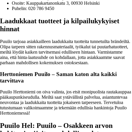
Osoite: Kauppakartanonkatu 3, 00930 Helsinki
Puhelin: 020 786 9450
Laadukkaat tuotteet ja kilpailukykyiset
hinnat
Puuilo tarjoaa asiakkailleen laadukkaita tuotteita tunnetuilta brändeiltä.
Olipa tarpeen sitten rakennusmateriaalit, työkalut tai puutarhatuotteet,
meiltä löydät kaiken tarvitsemasi edulliseen hintaan. Varmistamme
aina, että hinta-laatusuhde on kohdallaan, jotta asiakkaamme saavat
parhaan mahdollisen kokemuksen ostoksestaan.
Herttoniemen Puuilo – Saman katon alta kaikki
tarvittava
Puuilo Herttoniemi on oiva valinta, jos etsit monipuolista rautakauppaa
pääkaupunkiseudulla. Meiltä saat ystävällistä palvelua, asiantuntevaa
neuvontaa ja laadukkaita tuotteita jokaiseen tarpeeseen. Tervetuloa
tutustumaan valikoimaamme ja tekemään edullisia hankintoja Puuilo
Herttoniemessä!
Puuilo Hel: Puuilo – Osakkeen arvon