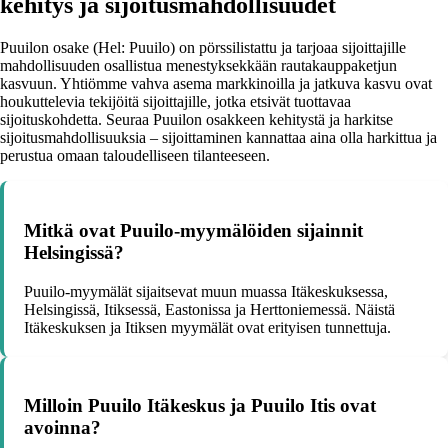
kehitys ja sijoitusmahdollisuudet
Puuilon osake (Hel: Puuilo) on pörssilistattu ja tarjoaa sijoittajille
mahdollisuuden osallistua menestyksekkään rautakauppaketjun
kasvuun. Yhtiömme vahva asema markkinoilla ja jatkuva kasvu ovat
houkuttelevia tekijöitä sijoittajille, jotka etsivät tuottavaa
sijoituskohdetta. Seuraa Puuilon osakkeen kehitystä ja harkitse
sijoitusmahdollisuuksia – sijoittaminen kannattaa aina olla harkittua ja
perustua omaan taloudelliseen tilanteeseen.
Mitkä ovat Puuilo-myymälöiden sijainnit
Helsingissä?
Puuilo-myymälät sijaitsevat muun muassa Itäkeskuksessa,
Helsingissä, Itiksessä, Eastonissa ja Herttoniemessä. Näistä
Itäkeskuksen ja Itiksen myymälät ovat erityisen tunnettuja.
Milloin Puuilo Itäkeskus ja Puuilo Itis ovat
avoinna?