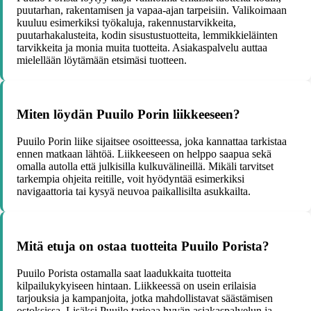
puutarhan, rakentamisen ja vapaa-ajan tarpeisiin. Valikoimaan
kuuluu esimerkiksi työkaluja, rakennustarvikkeita,
puutarhakalusteita, kodin sisustustuotteita, lemmikkieläinten
tarvikkeita ja monia muita tuotteita. Asiakaspalvelu auttaa
mielellään löytämään etsimäsi tuotteen.
Miten löydän Puuilo Porin liikkeeseen?
Puuilo Porin liike sijaitsee osoitteessa, joka kannattaa tarkistaa
ennen matkaan lähtöä. Liikkeeseen on helppo saapua sekä
omalla autolla että julkisilla kulkuvälineillä. Mikäli tarvitset
tarkempia ohjeita reitille, voit hyödyntää esimerkiksi
navigaattoria tai kysyä neuvoa paikallisilta asukkailta.
Mitä etuja on ostaa tuotteita Puuilo Porista?
Puuilo Porista ostamalla saat laadukkaita tuotteita
kilpailukykyiseen hintaan. Liikkeessä on usein erilaisia
tarjouksia ja kampanjoita, jotka mahdollistavat säästämisen
ostoksissa. Lisäksi Puuilo tarjoaa hyvän asiakaspalvelun ja