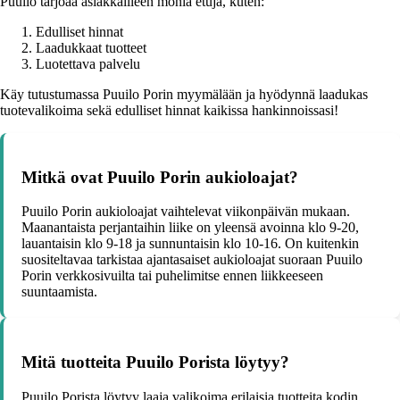
Puuilo tarjoaa asiakkailleen monia etuja, kuten:
Edulliset hinnat
Laadukkaat tuotteet
Luotettava palvelu
Käy tutustumassa Puuilo Porin myymälään ja hyödynnä laadukas
tuotevalikoima sekä edulliset hinnat kaikissa hankinnoissasi!
Mitkä ovat Puuilo Porin aukioloajat?
Puuilo Porin aukioloajat vaihtelevat viikonpäivän mukaan.
Maanantaista perjantaihin liike on yleensä avoinna klo 9-20,
lauantaisin klo 9-18 ja sunnuntaisin klo 10-16. On kuitenkin
suositeltavaa tarkistaa ajantasaiset aukioloajat suoraan Puuilo
Porin verkkosivuilta tai puhelimitse ennen liikkeeseen
suuntaamista.
Mitä tuotteita Puuilo Porista löytyy?
Puuilo Porista löytyy laaja valikoima erilaisia tuotteita kodin,