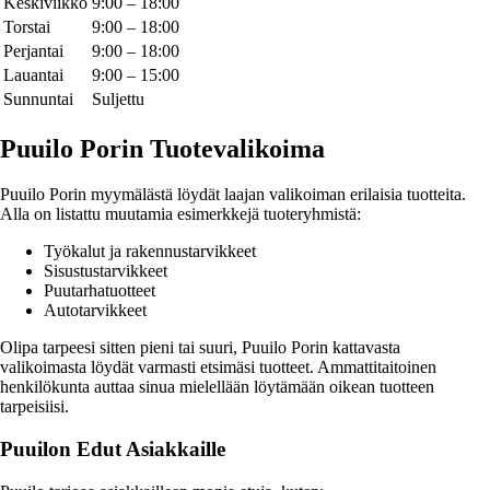
Keskiviikko
9:00 – 18:00
Torstai
9:00 – 18:00
Perjantai
9:00 – 18:00
Lauantai
9:00 – 15:00
Sunnuntai
Suljettu
Puuilo Porin Tuotevalikoima
Puuilo Porin myymälästä löydät laajan valikoiman erilaisia tuotteita.
Alla on listattu muutamia esimerkkejä tuoteryhmistä:
Työkalut ja rakennustarvikkeet
Sisustustarvikkeet
Puutarhatuotteet
Autotarvikkeet
Olipa tarpeesi sitten pieni tai suuri, Puuilo Porin kattavasta
valikoimasta löydät varmasti etsimäsi tuotteet. Ammattitaitoinen
henkilökunta auttaa sinua mielellään löytämään oikean tuotteen
tarpeisiisi.
Puuilon Edut Asiakkaille