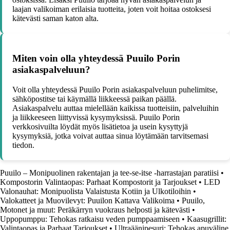
laajan valikoiman erilaisia tuotteita, joten voit hoitaa ostoksesi
kätevästi saman katon alta.
Miten voin olla yhteydessä Puuilo Porin
asiakaspalveluun?
Voit olla yhteydessä Puuilo Porin asiakaspalveluun puhelimitse,
sähköpostitse tai käymällä liikkeessä paikan päällä.
Asiakaspalvelu auttaa mielellään kaikissa tuotteisiin, palveluihin
ja liikkeeseen liittyvissä kysymyksissä. Puuilo Porin
verkkosivuilta löydät myös lisätietoa ja usein kysyttyjä
kysymyksiä, jotka voivat auttaa sinua löytämään tarvitsemasi
tiedon.
Puuilo – Monipuolinen rakentajan ja tee-se-itse -harrastajan paratiisi
•
Kompostorin Valintaopas: Parhaat Kompostorit ja Tarjoukset
•
LED
Valonauhat: Monipuolista Valaistusta Kotiin ja Ulkotiloihin
•
Valokatteet ja Muovilevyt: Puuilon Kattava Valikoima
•
Puuilo,
Motonet ja muut: Peräkärryn vuokraus helposti ja kätevästi
•
Uppopumppu: Tehokas ratkaisu veden pumppaamiseen
•
Kaasugrillit:
Valintaopas ja Parhaat Tarjoukset
•
Ultraäänipesuri: Tehokas apuväline