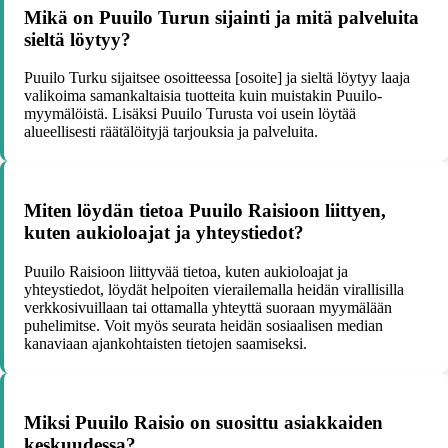
Mikä on Puuilo Turun sijainti ja mitä palveluita
sieltä löytyy?
Puuilo Turku sijaitsee osoitteessa [osoite] ja sieltä löytyy laaja
valikoima samankaltaisia tuotteita kuin muistakin Puuilo-
myymälöistä. Lisäksi Puuilo Turusta voi usein löytää
alueellisesti räätälöityjä tarjouksia ja palveluita.
Miten löydän tietoa Puuilo Raisioon liittyen,
kuten aukioloajat ja yhteystiedot?
Puuilo Raisioon liittyvää tietoa, kuten aukioloajat ja
yhteystiedot, löydät helpoiten vierailemalla heidän virallisilla
verkkosivuillaan tai ottamalla yhteyttä suoraan myymälään
puhelimitse. Voit myös seurata heidän sosiaalisen median
kanaviaan ajankohtaisten tietojen saamiseksi.
Miksi Puuilo Raisio on suosittu asiakkaiden
keskuudessa?