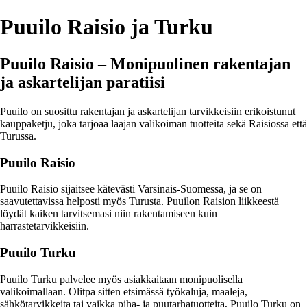
Puuilo Raisio ja Turku
Puuilo Raisio – Monipuolinen rakentajan
ja askartelijan paratiisi
Puuilo on suosittu rakentajan ja askartelijan tarvikkeisiin erikoistunut
kauppaketju, joka tarjoaa laajan valikoiman tuotteita sekä Raisiossa että
Turussa.
Puuilo Raisio
Puuilo Raisio sijaitsee kätevästi Varsinais-Suomessa, ja se on
saavutettavissa helposti myös Turusta. Puuilon Raision liikkeestä
löydät kaiken tarvitsemasi niin rakentamiseen kuin
harrastetarvikkeisiin.
Puuilo Turku
Puuilo Turku palvelee myös asiakkaitaan monipuolisella
valikoimallaan. Olitpa sitten etsimässä työkaluja, maaleja,
sähkötarvikkeita tai vaikka piha- ja puutarhatuotteita, Puuilo Turku on