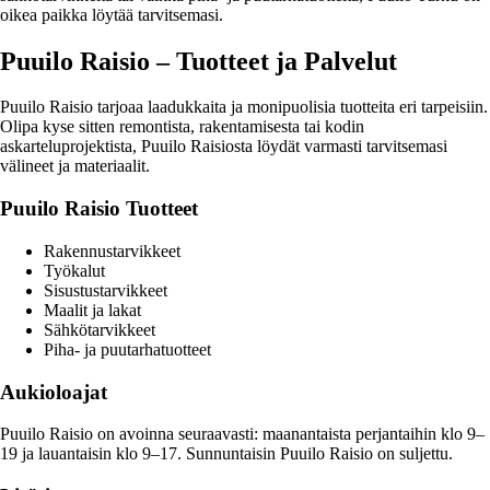
oikea paikka löytää tarvitsemasi.
Puuilo Raisio – Tuotteet ja Palvelut
Puuilo Raisio tarjoaa laadukkaita ja monipuolisia tuotteita eri tarpeisiin.
Olipa kyse sitten remontista, rakentamisesta tai kodin
askarteluprojektista, Puuilo Raisiosta löydät varmasti tarvitsemasi
välineet ja materiaalit.
Puuilo Raisio Tuotteet
Rakennustarvikkeet
Työkalut
Sisustustarvikkeet
Maalit ja lakat
Sähkötarvikkeet
Piha- ja puutarhatuotteet
Aukioloajat
Puuilo Raisio on avoinna seuraavasti: maanantaista perjantaihin klo 9–
19 ja lauantaisin klo 9–17. Sunnuntaisin Puuilo Raisio on suljettu.