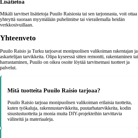
Lisätietoa
Mikäli tarvitset lisätietoja Puuilo Raisiosta tai sen tarjonnasta, voit ottaa
yhteyttä suoraan myymälään puhelimitse tai vierailemalla heidän
verkkosivuillaan.
Yhteenveto
Puuilo Raisio ja Turku tarjoavat monipuolisen valikoiman rakentajan ja
askartelijan tarvikkeita. Olipa kyseessä sitten remontti, rakentaminen tai
harrastaminen, Puuilo on oikea osoite löytää tarvitsemasi tuotteet ja
palvelut.
Mitä tuotteita Puuilo Raisio tarjoaa?
Puuilo Raisio tarjoaa monipuolisen valikoiman erilaisia tuotteita,
kuten työkaluja, rakennustarvikkeita, puutarhatarvikkeita, kodin
sisustustuotteita ja monia muita DIY-projekteihin tarvittavia
välineitä ja materiaaleja.