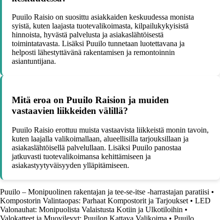
Puuilo Raisio on suosittu asiakkaiden keskuudessa monista
syistä, kuten laajasta tuotevalikoimasta, kilpailukykyisistä
hinnoista, hyvästä palvelusta ja asiakaslähtöisestä
toimintatavasta. Lisäksi Puuilo tunnetaan luotettavana ja
helposti lähestyttävänä rakentamisen ja remontoinnin
asiantuntijana.
Mitä eroa on Puuilo Raision ja muiden
vastaavien liikkeiden välillä?
Puuilo Raisio erottuu muista vastaavista liikkeistä monin tavoin,
kuten laajalla valikoimallaan, alueellisilla tarjouksillaan ja
asiakaslähtöisellä palvelullaan. Lisäksi Puuilo panostaa
jatkuvasti tuotevalikoimansa kehittämiseen ja
asiakastyytyväisyyden ylläpitämiseen.
Puuilo – Monipuolinen rakentajan ja tee-se-itse -harrastajan paratiisi
•
Kompostorin Valintaopas: Parhaat Kompostorit ja Tarjoukset
•
LED
Valonauhat: Monipuolista Valaistusta Kotiin ja Ulkotiloihin
•
Valokatteet ja Muovilevyt: Puuilon Kattava Valikoima
•
Puuilo,