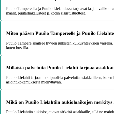
Puuilo Tampereella ja Puuilo Lielahdessa tarjoavat laajan valikoima
maalit, puutarhakalusteet ja kodin sisustustuotteet.
Miten pääsen Puuilo Tampereelle ja Puuilo Lielahtee
Puuilo Tampere sijaitsee hyvien julkisten kulkuyhteyksien varrella. V
kuten bussilla.
Millaisia palveluita Puuilo Lielahti tarjoaa asiakkai
Puuilo Lielahti tarjoaa monipuolisia palveluita asiakkailleen, kuten le
asiointikokemuksesta miellyttävän.
Mikä on Puuilo Lielahtiin aukioloaikojen merkitys 
Puuilo Lielahtiin aukioloajat ovat tärkeitä asiakkaille, sillä ne mah