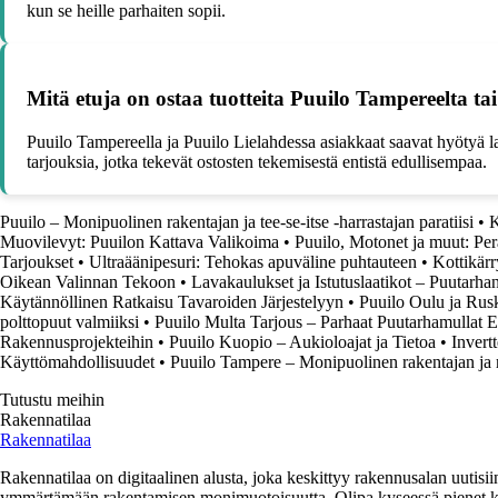
kun se heille parhaiten sopii.
Mitä etuja on ostaa tuotteita Puuilo Tampereelta t
Puuilo Tampereella ja Puuilo Lielahdessa asiakkaat saavat hyötyä laaj
tarjouksia, jotka tekevät ostosten tekemisestä entistä edullisempaa.
Puuilo – Monipuolinen rakentajan ja tee-se-itse -harrastajan paratiisi
•
K
Muovilevyt: Puuilon Kattava Valikoima
•
Puuilo, Motonet ja muut: Per
Tarjoukset
•
Ultraäänipesuri: Tehokas apuväline puhtauteen
•
Kottikärr
Oikean Valinnan Tekoon
•
Lavakaulukset ja Istutuslaatikot – Puutar
Käytännöllinen Ratkaisu Tavaroiden Järjestelyyn
•
Puuilo Oulu ja Rusk
polttopuut valmiiksi
•
Puuilo Multa Tarjous – Parhaat Puutarhamullat Ed
Rakennusprojekteihin
•
Puuilo Kuopio – Aukioloajat ja Tietoa
•
Invert
Käyttömahdollisuudet
•
Puuilo Tampere – Monipuolinen rakentajan ja 
Tutustu meihin
Rakennatilaa
Rakennatilaa
Rakennatilaa on digitaalinen alusta, joka keskittyy rakennusalan uutisiin
ymmärtämään rakentamisen monimuotoisuutta. Olipa kyseessä pienet kor