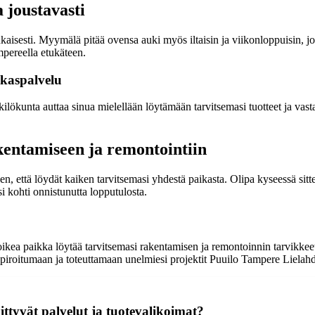
 joustavasti
isesti. Myymälä pitää ovensa auki myös iltaisin ja viikonloppuisin, jott
ampereella etukäteen.
akaspalvelu
nkilökunta auttaa sinua mielellään löytämään tarvitsemasi tuotteet ja v
entamiseen ja remontointiin
en, että löydät kaiken tarvitsemasi yhdestä paikasta. Olipa kyseessä sit
 kohti onnistunutta lopputulosta.
ti oikea paikka löytää tarvitsemasi rakentamisen ja remontoinnin tarvik
inspiroitumaan ja toteuttamaan unelmiesi projektit Puuilo Tampere Lielah
ittyvät palvelut ja tuotevalikoimat?