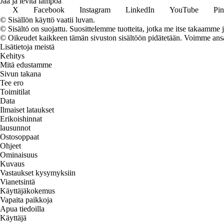
Jaa ja levitä lämpöä
X
Facebook
Instagram
LinkedIn
YouTube
Pin
© Sisällön käyttö vaatii luvan.
© Sisältö on suojattu. Suosittelemme tuotteita, jotka me itse takaamme 
© Oikeudet kaikkeen tämän sivuston sisältöön pidätetään. Voimme ansait
Lisätietoja meistä
Kehitys
Mitä edustamme
Sivun takana
Tee ero
Toimitilat
Data
Ilmaiset lataukset
Erikoishinnat
lausunnot
Ostosoppaat
Ohjeet
Ominaisuus
Kuvaus
Vastaukset kysymyksiin
Vianetsintä
Käyttäjäkokemus
Vapaita paikkoja
Apua tiedoilla
Käyttäjä