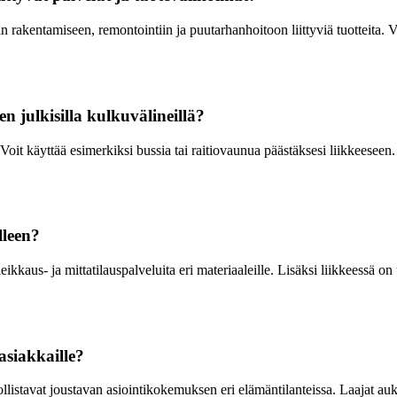
n rakentamiseen, remontointiin ja puutarhanhoitoon liittyviä tuotteita.
n julkisilla kulkuvälineillä?
oit käyttää esimerkiksi bussia tai raitiovaunua päästäksesi liikkeeseen. 
lleen?
ikkaus- ja mittatilauspalveluita eri materiaaleille. Lisäksi liikkeessä on 
asiakkaille?
dollistavat joustavan asiointikokemuksen eri elämäntilanteissa. Laajat au