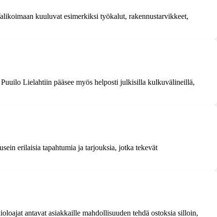
 Valikoimaan kuuluvat esimerkiksi työkalut, rakennustarvikkeet,
Puuilo Lielahtiin pääsee myös helposti julkisilla kulkuvälineillä,
usein erilaisia tapahtumia ja tarjouksia, jotka tekevät
kioloajat antavat asiakkaille mahdollisuuden tehdä ostoksia silloin,