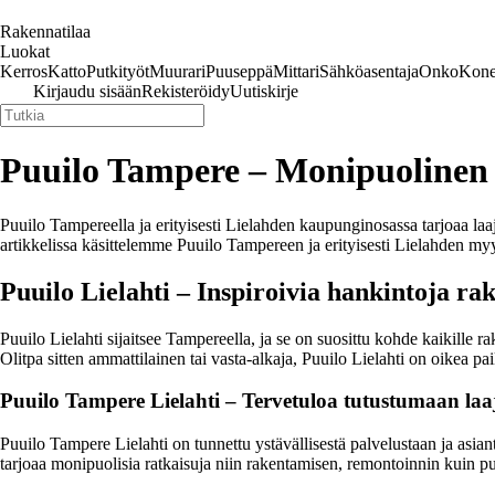
Rakennatilaa
Luokat
Kerros
Katto
Putkityöt
Muurari
Puuseppä
Mittari
Sähköasentaja
Onko
Kone
Kirjaudu sisään
Rekisteröidy
Uutiskirje
Puuilo Tampere – Monipuolinen 
Puuilo Tampereella ja erityisesti Lielahden kaupunginosassa tarjoaa laaja
artikkelissa käsittelemme Puuilo Tampereen ja erityisesti Lielahden my
Puuilo Lielahti – Inspiroivia hankintoja ra
Puuilo Lielahti sijaitsee Tampereella, ja se on suosittu kohde kaikille
Olitpa sitten ammattilainen tai vasta-alkaja, Puuilo Lielahti on oikea pai
Puuilo Tampere Lielahti – Tervetuloa tutustumaan la
Puuilo Tampere Lielahti on tunnettu ystävällisestä palvelustaan ja asia
tarjoaa monipuolisia ratkaisuja niin rakentamisen, remontoinnin kuin p