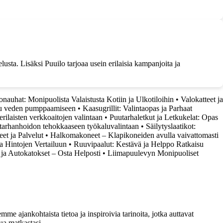
usta. Lisäksi Puuilo tarjoaa usein erilaisia kampanjoita ja
auhat: Monipuolista Valaistusta Kotiin ja Ulkotiloihin
•
Valokatteet ja
u veden pumppaamiseen
•
Kaasugrillit: Valintaopas ja Parhaat
rilaisten verkkoaitojen valintaan
•
Puutarhaletkut ja Letkukelat: Opas
utarhanhoidon tehokkaaseen työkaluvalintaan
•
Säilytyslaatikot:
eet ja Palvelut
•
Halkomakoneet – Klapikoneiden avulla vaivattomasti
a Hintojen Vertailuun
•
Ruuvipaalut: Kestävä ja Helppo Ratkaisu
t ja Autokatokset – Osta Helposti
•
Liimapuulevyn Monipuoliset
me ajankohtaista tietoa ja inspiroivia tarinoita, jotka auttavat
ua matkastasi.