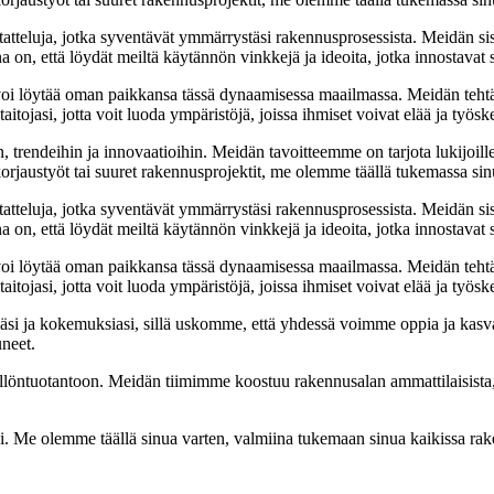
tatteluja, jotka syventävät ymmärrystäsi rakennusprosessista. Meidän si
na on, että löydät meiltä käytännön vinkkejä ja ideoita, jotka innostava
oi löytää oman paikkansa tässä dynaamisessa maailmassa. Meidän tehtäv
tojasi, jotta voit luoda ympäristöjä, joissa ihmiset voivat elää ja työsk
, trendeihin ja innovaatioihin. Meidän tavoitteemme on tarjota lukijoillem
jaustyöt tai suuret rakennusprojektit, me olemme täällä tukemassa sin
tatteluja, jotka syventävät ymmärrystäsi rakennusprosessista. Meidän si
na on, että löydät meiltä käytännön vinkkejä ja ideoita, jotka innostava
oi löytää oman paikkansa tässä dynaamisessa maailmassa. Meidän tehtäv
tojasi, jotta voit luoda ympäristöjä, joissa ihmiset voivat elää ja työsk
i ja kokemuksiasi, sillä uskomme, että yhdessä voimme oppia ja kasva
uneet.
ällöntuotantoon. Meidän tiimimme koostuu rakennusalan ammattilaisista
isi. Me olemme täällä sinua varten, valmiina tukemaan sinua kaikissa r