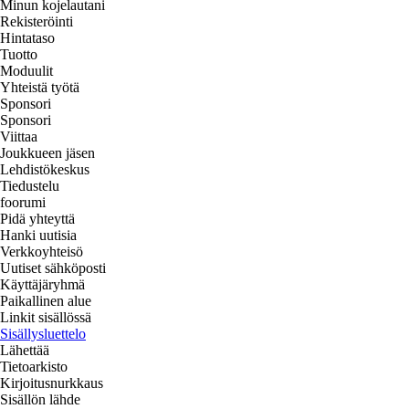
Minun kojelautani
Rekisteröinti
Hintataso
Tuotto
Moduulit
Yhteistä työtä
Sponsori
Sponsori
Viittaa
Joukkueen jäsen
Lehdistökeskus
Tiedustelu
foorumi
Pidä yhteyttä
Hanki uutisia
Verkkoyhteisö
Uutiset sähköposti
Käyttäjäryhmä
Paikallinen alue
Linkit sisällössä
Sisällysluettelo
Lähettää
Tietoarkisto
Kirjoitusnurkkaus
Sisällön lähde