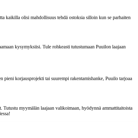
a kaikilla olisi mahdollisuus tehdä ostoksia silloin kun se parhaiten
astaamaan kysymyksiisi. Tule rohkeasti tutustumaan Puuilon laajaan
ten pieni korjausprojekti tai suurempi rakentamishanke, Puuilo tarjoaa
keet. Tutustu myymälän laajaan valikoimaan, hyödynnä ammattitaitoista
dessa!