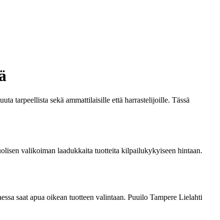
ä
 tarpeellista sekä ammattilaisille että harrastelijoille. Tässä
uolisen valikoiman laadukkaita tuotteita kilpailukykyiseen hintaan.
aessa saat apua oikean tuotteen valintaan. Puuilo Tampere Lielahti