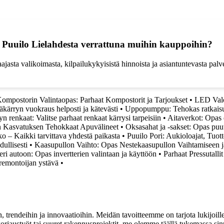
ai Puuilo Lielahdesta verrattuna muihin kauppoihin?
asta valikoimasta, kilpailukykyisistä hinnoista ja asiantuntevasta palvel
ompostorin Valintaopas: Parhaat Kompostorit ja Tarjoukset
•
LED Valon
äkärryn vuokraus helposti ja kätevästi
•
Uppopumppu: Tehokas ratkais
yn renkaat: Valitse parhaat renkaat kärrysi tarpeisiin
•
Aitaverkot: Opas e
han Kasvatuksen Tehokkaat Apuvälineet
•
Oksasahat ja -sakset: Opas pu
o – Kaikki tarvittava yhdestä paikasta
•
Puuilo Pori: Aukioloajat, Tuott
ullisesti
•
Kaasupullon Vaihto: Opas Nestekaasupullon Vaihtamiseen j
teri autoon: Opas invertterien valintaan ja käyttöön
•
Parhaat Pressutalli
remontoijan ystävä
•
, trendeihin ja innovaatioihin. Meidän tavoitteemme on tarjota lukijoillem
jaustyöt tai suuret rakennusprojektit, me olemme täällä tukemassa sin