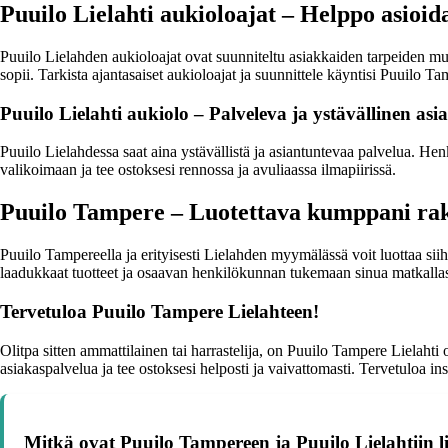
Puuilo Lielahti aukioloajat – Helppo asioida
Puuilo Lielahden aukioloajat ovat suunniteltu asiakkaiden tarpeiden muka
sopii. Tarkista ajantasaiset aukioloajat ja suunnittele käyntisi Puuilo T
Puuilo Lielahti aukiolo – Palveleva ja ystävällinen asi
Puuilo Lielahdessa saat aina ystävällistä ja asiantuntevaa palvelua. He
valikoimaan ja tee ostoksesi rennossa ja avuliaassa ilmapiirissä.
Puuilo Tampere – Luotettava kumppani rak
Puuilo Tampereella ja erityisesti Lielahden myymälässä voit luottaa siih
laadukkaat tuotteet ja osaavan henkilökunnan tukemaan sinua matkallasi
Tervetuloa Puuilo Tampere Lielahteen!
Olitpa sitten ammattilainen tai harrastelija, on Puuilo Tampere Lielah
asiakaspalvelua ja tee ostoksesi helposti ja vaivattomasti. Tervetuloa 
Mitkä ovat Puuilo Tampereen ja Puuilo Lielahtiin li