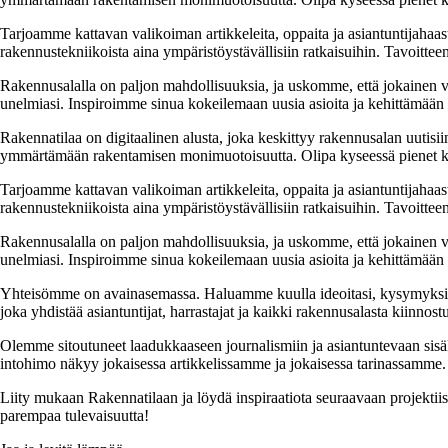
Tarjoamme kattavan valikoiman artikkeleita, oppaita ja asiantuntijahaas
rakennustekniikoista aina ympäristöystävällisiin ratkaisuihin. Tavoittee
Rakennusalalla on paljon mahdollisuuksia, ja uskomme, että jokainen v
unelmiasi. Inspiroimme sinua kokeilemaan uusia asioita ja kehittämään tai
Rakennatilaa on digitaalinen alusta, joka keskittyy rakennusalan uutisiin
ymmärtämään rakentamisen monimuotoisuutta. Olipa kyseessä pienet kor
Tarjoamme kattavan valikoiman artikkeleita, oppaita ja asiantuntijahaas
rakennustekniikoista aina ympäristöystävällisiin ratkaisuihin. Tavoittee
Rakennusalalla on paljon mahdollisuuksia, ja uskomme, että jokainen v
unelmiasi. Inspiroimme sinua kokeilemaan uusia asioita ja kehittämään tai
Yhteisömme on avainasemassa. Haluamme kuulla ideoitasi, kysymyksiäs
joka yhdistää asiantuntijat, harrastajat ja kaikki rakennusalasta kiinnost
Olemme sitoutuneet laadukkaaseen journalismiin ja asiantuntevaan sis
intohimo näkyy jokaisessa artikkelissamme ja jokaisessa tarinassamme.
Liity mukaan Rakennatilaan ja löydä inspiraatiota seuraavaan projekti
parempaa tulevaisuutta!