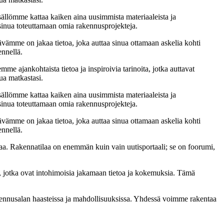
sällömme kattaa kaiken aina uusimmista materiaaleista ja
t sinua toteuttamaan omia rakennusprojekteja.
ämme on jakaa tietoa, joka auttaa sinua ottamaan askelia kohti
ennellä.
me ajankohtaista tietoa ja inspiroivia tarinoita, jotka auttavat
ua matkastasi.
sällömme kattaa kaiken aina uusimmista materiaaleista ja
t sinua toteuttamaan omia rakennusprojekteja.
ämme on jakaa tietoa, joka auttaa sinua ottamaan askelia kohti
ennellä.
a. Rakennatilaa on enemmän kuin vain uutisportaali; se on foorumi,
, jotka ovat intohimoisia jakamaan tietoa ja kokemuksia. Tämä
akennusalan haasteissa ja mahdollisuuksissa. Yhdessä voimme rakentaa