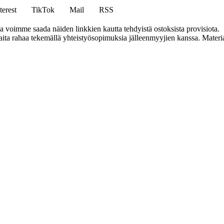
terest
TikTok
Mail
RSS
ja voimme saada näiden linkkien kautta tehdyistä ostoksista provisiota.
a rahaa tekemällä yhteistyösopimuksia jälleenmyyjien kanssa. Materiaal