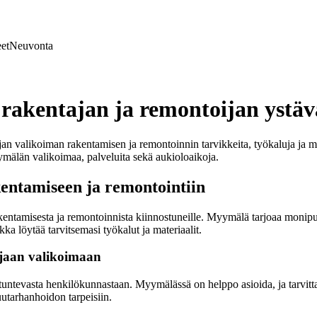
et
Neuvonta
rakentajan ja remontoijan ystäv
n valikoiman rakentamisen ja remontoinnin tarvikkeita, työkaluja ja muuta
ymälän valikoimaa, palveluita sekä aukioloaikoja.
kentamiseen ja remontointiin
 rakentamisesta ja remontoinnista kiinnostuneille. Myymälä tarjoaa monip
kka löytää tarvitsemasi työkalut ja materiaalit.
ajaan valikoimaan
ntuntevasta henkilökunnastaan. Myymälässä on helppo asioida, ja tarvitt
uutarhanhoidon tarpeisiin.