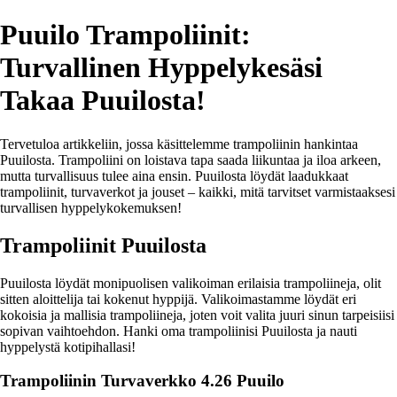
Puuilo Trampoliinit:
Turvallinen Hyppelykesäsi
Takaa Puuilosta!
Tervetuloa artikkeliin, jossa käsittelemme trampoliinin hankintaa
Puuilosta. Trampoliini on loistava tapa saada liikuntaa ja iloa arkeen,
mutta turvallisuus tulee aina ensin. Puuilosta löydät laadukkaat
trampoliinit, turvaverkot ja jouset – kaikki, mitä tarvitset varmistaaksesi
turvallisen hyppelykokemuksen!
Trampoliinit Puuilosta
Puuilosta löydät monipuolisen valikoiman erilaisia trampoliineja, olit
sitten aloittelija tai kokenut hyppijä. Valikoimastamme löydät eri
kokoisia ja mallisia trampoliineja, joten voit valita juuri sinun tarpeisiisi
sopivan vaihtoehdon. Hanki oma trampoliinisi Puuilosta ja nauti
hyppelystä kotipihallasi!
Trampoliinin Turvaverkko 4.26 Puuilo