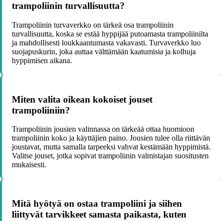
trampoliinin turvallisuutta?
Trampoliinin turvaverkko on tärkeä osa trampoliinin
turvallisuutta, koska se estää hyppijää putoamasta trampoliinilta
ja mahdollisesti loukkaantumasta vakavasti. Turvaverkko luo
suojapuskurin, joka auttaa välttämään kaatumisia ja kolhuja
hyppimisen aikana.
Miten valita oikean kokoiset jouset
trampoliiniin?
Trampoliinin jousien valinnassa on tärkeää ottaa huomioon
trampoliinin koko ja käyttäjien paino. Jousien tulee olla riittävän
joustavat, mutta samalla tarpeeksi vahvat kestämään hyppimistä.
Valitse jouset, jotka sopivat trampoliinin valmistajan suositusten
mukaisesti.
Mitä hyötyä on ostaa trampoliini ja siihen
liittyvät tarvikkeet samasta paikasta, kuten