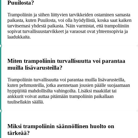
Puuilosta?
Trampoliinin ja siihen liittyvien tarvikkeiden ostaminen samasta
paikasta, kuten Puuilosta, voi olla hyödyllistä, koska saat kaiken
tarvitsemasi yhdestä paikasta. Näin varmistat, että trampoliiniin
sopivat turvallisuustarvikkeet ja varaosat ovat yhteensopivia ja
laadukkaita.
Miten trampoliinin turvallisuutta voi parantaa
muilla lisävarusteilla?
Trampoliinin turvallisuutta voi parantaa muilla lisävarusteilla,
kuten pehmusteilla, jotka asennetaan jousien päälle suojaamaan
hyppijöitä mahdollisilta vahingoilta. Lisäksi maakiilat tai
ankkurit voivat auttaa pitämään trampoliinin paikallaan
tuulisellakin säällä.
Miksi trampoliinin säännöllinen huolto on
tärkeää?