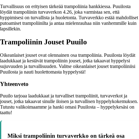
Turvallisuus on erityisen tärkeää trampoliinia hankkiessa. Puuilosta
löydät trampoliinin turvaverkon 4.26, joka varmistaa sen, että
hyppimisesi on turvallista ja huoletonta. Turvaverkko estää mahdolliset
putoamiset trampoliinilta ja antaa mielenrauhaa niin vanhemmille kuin
lapsillekin.
Trampoliinin Jouset Puuilo
Oikeanlaiset jouset ovat olennainen osa trampoliinia. Puuilosta löydät
laadukkaat ja kestävät trampoliinin jouset, jotka takaavat hyppelysi
sujuvuuden ja turvallisuuden. Valitse oikeanlaiset jouset trampoliiniisi
Puuilosta ja nauti huolettomasta hyppelystä!
Yhteenveto
Puuilo tarjoaa laadukkaat ja turvalliset trampoliinit, turvaverkot ja
jouset, jotka takaavat sinulle iloisen ja turvallisen hyppelykokemuksen.
Tutustu valikoimaamme ja hanki omasi Puuilosta – hyppelykesäsi on
taattu!
Miksi trampoliinin turvaverkko on tärkeä osa