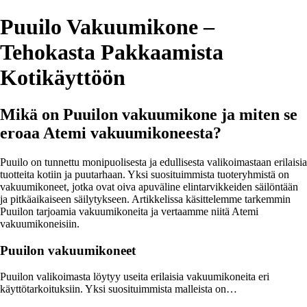
Puuilo Vakuumikone –
Tehokasta Pakkaamista
Kotikäyttöön
Mikä on Puuilon vakuumikone ja miten se
eroaa Atemi vakuumikoneesta?
Puuilo on tunnettu monipuolisesta ja edullisesta valikoimastaan erilaisia
tuotteita kotiin ja puutarhaan. Yksi suosituimmista tuoteryhmistä on
vakuumikoneet, jotka ovat oiva apuväline elintarvikkeiden säilöntään
ja pitkäaikaiseen säilytykseen. Artikkelissa käsittelemme tarkemmin
Puuilon tarjoamia vakuumikoneita ja vertaamme niitä Atemi
vakuumikoneisiin.
Puuilon vakuumikoneet
Puuilon valikoimasta löytyy useita erilaisia vakuumikoneita eri
käyttötarkoituksiin. Yksi suosituimmista malleista on…