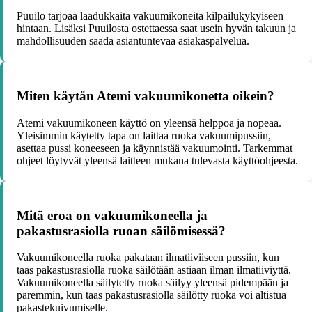
Puuilo tarjoaa laadukkaita vakuumikoneita kilpailukykyiseen
hintaan. Lisäksi Puuilosta ostettaessa saat usein hyvän takuun ja
mahdollisuuden saada asiantuntevaa asiakaspalvelua.
Miten käytän Atemi vakuumikonetta oikein?
Atemi vakuumikoneen käyttö on yleensä helppoa ja nopeaa.
Yleisimmin käytetty tapa on laittaa ruoka vakuumipussiin,
asettaa pussi koneeseen ja käynnistää vakuumointi. Tarkemmat
ohjeet löytyvät yleensä laitteen mukana tulevasta käyttöohjeesta.
Mitä eroa on vakuumikoneella ja
pakastusrasiolla ruoan säilömisessä?
Vakuumikoneella ruoka pakataan ilmatiiviiseen pussiin, kun
taas pakastusrasiolla ruoka säilötään astiaan ilman ilmatiiviyttä.
Vakuumikoneella säilytetty ruoka säilyy yleensä pidempään ja
paremmin, kun taas pakastusrasiolla säilötty ruoka voi altistua
pakastekuivumiselle.