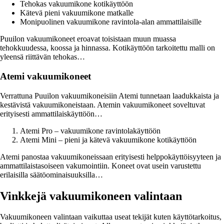
Tehokas vakuumikone kotikäyttöön
Kätevä pieni vakuumikone matkalle
Monipuolinen vakuumikone ravintola-alan ammattilaisille
Puuilon vakuumikoneet eroavat toisistaan muun muassa
tehokkuudessa, koossa ja hinnassa. Kotikäyttöön tarkoitettu malli on
yleensä riittävän tehokas…
Atemi vakuumikoneet
Verrattuna Puuilon vakuumikoneisiin Atemi tunnetaan laadukkaista ja
kestävistä vakuumikoneistaan. Atemin vakuumikoneet soveltuvat
erityisesti ammattilaiskäyttöön…
Atemi Pro – vakuumikone ravintolakäyttöön
Atemi Mini – pieni ja kätevä vakuumikone kotikäyttöön
Atemi panostaa vakuumikoneissaan erityisesti helppokäyttöisyyteen ja
ammattilaistasoiseen vakumointiin. Koneet ovat usein varustettu
erilaisilla säätöominaisuuksilla…
Vinkkejä vakuumikoneen valintaan
Vakuumikoneen valintaan vaikuttaa useat tekijät kuten käyttötarkoitus,