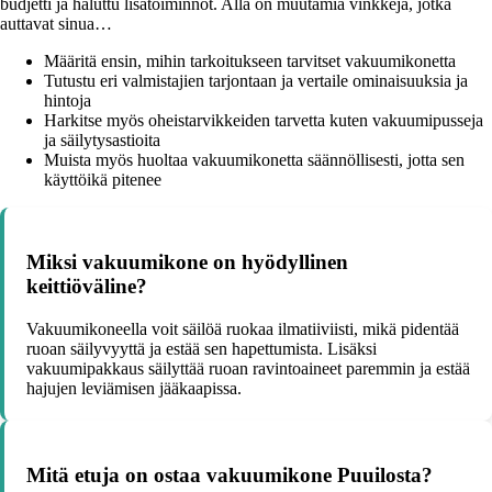
budjetti ja haluttu lisätoiminnot. Alla on muutamia vinkkejä, jotka
auttavat sinua…
Määritä ensin, mihin tarkoitukseen tarvitset vakuumikonetta
Tutustu eri valmistajien tarjontaan ja vertaile ominaisuuksia ja
hintoja
Harkitse myös oheistarvikkeiden tarvetta kuten vakuumipusseja
ja säilytysastioita
Muista myös huoltaa vakuumikonetta säännöllisesti, jotta sen
käyttöikä pitenee
Miksi vakuumikone on hyödyllinen
keittiöväline?
Vakuumikoneella voit säilöä ruokaa ilmatiiviisti, mikä pidentää
ruoan säilyvyyttä ja estää sen hapettumista. Lisäksi
vakuumipakkaus säilyttää ruoan ravintoaineet paremmin ja estää
hajujen leviämisen jääkaapissa.
Mitä etuja on ostaa vakuumikone Puuilosta?