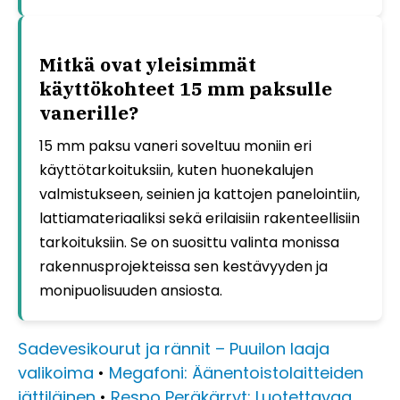
Mitkä ovat yleisimmät
käyttökohteet 15 mm paksulle
vanerille?
15 mm paksu vaneri soveltuu moniin eri
käyttötarkoituksiin, kuten huonekalujen
valmistukseen, seinien ja kattojen panelointiin,
lattiamateriaaliksi sekä erilaisiin rakenteellisiin
tarkoituksiin. Se on suosittu valinta monissa
rakennusprojekteissa sen kestävyyden ja
monipuolisuuden ansiosta.
Sadevesikourut ja rännit – Puuilon laaja
valikoima
•
Megafoni: Äänentoistolaitteiden
jättiläinen
•
Respo Peräkärryt: Luotettavaa