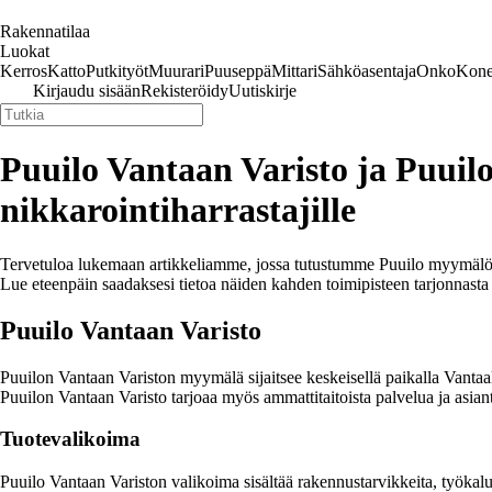
Rakennatilaa
Luokat
Kerros
Katto
Putkityöt
Muurari
Puuseppä
Mittari
Sähköasentaja
Onko
Kone
Kirjaudu sisään
Rekisteröidy
Uutiskirje
Puuilo Vantaan Varisto ja Puuilo
nikkarointiharrastajille
Tervetuloa lukemaan artikkeliamme, jossa tutustumme Puuilo myymälöihi
Lue eteenpäin saadaksesi tietoa näiden kahden toimipisteen tarjonnasta
Puuilo Vantaan Varisto
Puuilon Vantaan Variston myymälä sijaitsee keskeisellä paikalla Vantaal
Puuilon Vantaan Varisto tarjoaa myös ammattitaitoista palvelua ja asiant
Tuotevalikoima
Puuilo Vantaan Variston valikoima sisältää rakennustarvikkeita, työkaluj