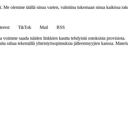
isi. Me olemme täällä sinua varten, valmiina tukemaan sinua kaikissa r
terest
TikTok
Mail
RSS
ja voimme saada näiden linkkien kautta tehdyistä ostoksista provisiota.
a rahaa tekemällä yhteistyösopimuksia jälleenmyyjien kanssa. Materiaal