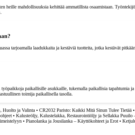
en heille mahdollisuuksia kehittää ammatillista osaamistaan. Työntekijö
.
saan?
a tarjoamalla laadukkaita ja kestäviä tuotteita, jotka kestävät pitkään
työpaikkoja paikallisille asukkaille, tukemalla paikallisia tapahtumia ja 
tuullinen toimija paikallisella tasolla.
, Huolto ja Valinta
•
CR2032 Paristo: Kaikki Mitä Sinun Tulee Tietää
öohjeet
•
Kalusteöljy, Kalustelakka, Restaurointiöljy ja Sellakka Puuilo 
iimeistelyyn
•
Pianolanka ja Jousilanka – Käyttökohteet ja Erot
•
Ketjul