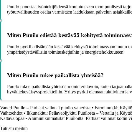
Puuilo panostaa työntekijöidensä koulutukseen monipuolisesti tarjot
työturvallisuuden osalta varmistaen laadukkaan palvelun asiakkaille
Miten Puuilo edistää kestävää kehitystä toiminnas
Puuilo pyrkii edistämään kestävää kehitystä toiminnassaan muun muass
ympäristöystävällisiin toimitusketjuihin ja energiatehokkuuteen.
Miten Puuilo tukee paikallista yhteisöä?
Puuilo tukee paikallista yhteisöä monin eri tavoin, kuten tarjoamalla 
hyväntekeväisyysprojekteihin. Yritys pyrkii olemaan aktiivinen ja vas
Vaneri Puuilo – Parhaat valinnat puuilo vanerista
•
Farmitunkki: Käyttö
Vaihtoehdot
•
Ikkunakitti: Pellavaöljykitti Puuilosta – Vertailu ja Käytt
Kattava opas
•
Alumiinikulmalistat Puuiloilta: Parhaat valinnat kodin v
Tutustu meihin