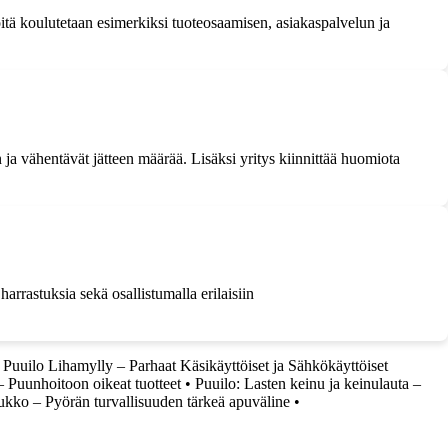
itä koulutetaan esimerkiksi tuoteosaamisen, asiakaspalvelun ja
 ja vähentävät jätteen määrää. Lisäksi yritys kiinnittää huomiota
harrastuksia sekä osallistumalla erilaisiin
•
Puuilo Lihamylly – Parhaat Käsikäyttöiset ja Sähkökäyttöiset
– Puunhoitoon oikeat tuotteet
•
Puuilo: Lasten keinu ja keinulauta –
ukko – Pyörän turvallisuuden tärkeä apuväline
•