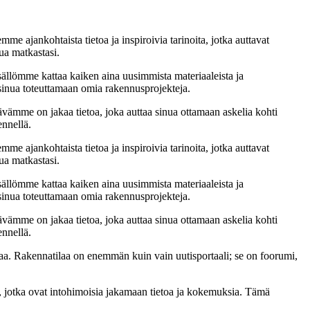
me ajankohtaista tietoa ja inspiroivia tarinoita, jotka auttavat
ua matkastasi.
sällömme kattaa kaiken aina uusimmista materiaaleista ja
t sinua toteuttamaan omia rakennusprojekteja.
ämme on jakaa tietoa, joka auttaa sinua ottamaan askelia kohti
ennellä.
me ajankohtaista tietoa ja inspiroivia tarinoita, jotka auttavat
ua matkastasi.
sällömme kattaa kaiken aina uusimmista materiaaleista ja
t sinua toteuttamaan omia rakennusprojekteja.
ämme on jakaa tietoa, joka auttaa sinua ottamaan askelia kohti
ennellä.
a. Rakennatilaa on enemmän kuin vain uutisportaali; se on foorumi,
, jotka ovat intohimoisia jakamaan tietoa ja kokemuksia. Tämä