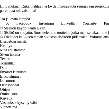
Liity mukaan Rakennatilaan ja löydä inspiraatiota seuraavaan projekti
parempaa tulevaisuutta!
Jaa ja levitä lämpöä
X
Facebook
Instagram
LinkedIn
YouTube
Pin
© Sisällön käyttö vaatii luvan.
© Sisältö on suojattu. Suosittelemme tuotteita, jotka me itse takaamme 
© Oikeudet kaikkeen tämän sivuston sisältöön pidätetään. Voimme ansait
Lisätietoja meistä
Kehitys
Mitä edustamme
Sivun takana
Tee ero
Toimitilat
Data
Ilmaiset lataukset
Erikoishinnat
lausunnot
Ostosoppaat
Ohjeet
Ominaisuus
Kuvaus
Vastaukset kysymyksiin
Vianetsintä