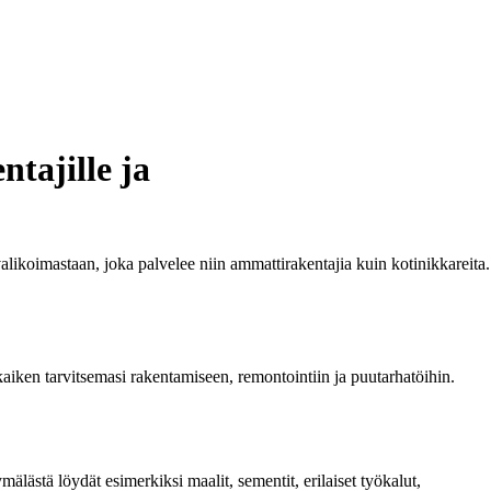
ntajille ja
ikoimastaan, joka palvelee niin ammattirakentajia kuin kotinikkareita.
kaiken tarvitsemasi rakentamiseen, remontointiin ja puutarhatöihin.
älästä löydät esimerkiksi maalit, sementit, erilaiset työkalut,