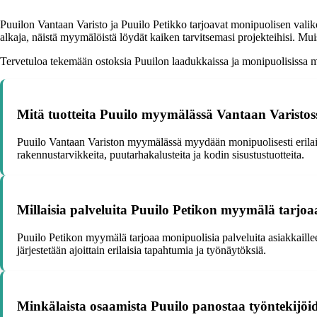
Puuilon Vantaan Varisto ja Puuilo Petikko tarjoavat monipuolisen valik
alkaja, näistä myymälöistä löydät kaiken tarvitsemasi projekteihisi. M
Tervetuloa tekemään ostoksia Puuilon laadukkaissa ja monipuolisissa m
Mitä tuotteita Puuilo myymälässä Vantaan Varist
Puuilo Vantaan Variston myymälässä myydään monipuolisesti erilaisi
rakennustarvikkeita, puutarhakalusteita ja kodin sisustustuotteita.
Millaisia palveluita Puuilo Petikon myymälä tarjoa
Puuilo Petikon myymälä tarjoaa monipuolisia palveluita asiakkaillee
järjestetään ajoittain erilaisia tapahtumia ja työnäytöksiä.
Minkälaista osaamista Puuilo panostaa työntekijöi