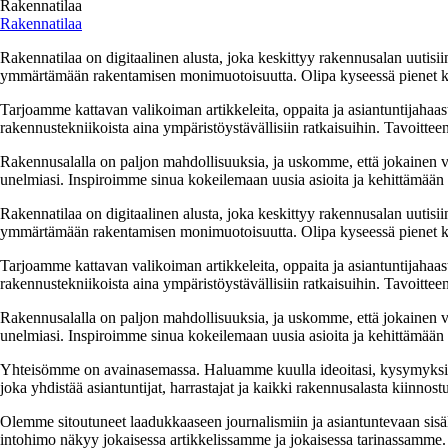
Rakennatilaa
Rakennatilaa
Rakennatilaa on digitaalinen alusta, joka keskittyy rakennusalan uutisiin
ymmärtämään rakentamisen monimuotoisuutta. Olipa kyseessä pienet kor
Tarjoamme kattavan valikoiman artikkeleita, oppaita ja asiantuntijahaas
rakennustekniikoista aina ympäristöystävällisiin ratkaisuihin. Tavoittee
Rakennusalalla on paljon mahdollisuuksia, ja uskomme, että jokainen v
unelmiasi. Inspiroimme sinua kokeilemaan uusia asioita ja kehittämään tai
Rakennatilaa on digitaalinen alusta, joka keskittyy rakennusalan uutisiin
ymmärtämään rakentamisen monimuotoisuutta. Olipa kyseessä pienet kor
Tarjoamme kattavan valikoiman artikkeleita, oppaita ja asiantuntijahaas
rakennustekniikoista aina ympäristöystävällisiin ratkaisuihin. Tavoittee
Rakennusalalla on paljon mahdollisuuksia, ja uskomme, että jokainen v
unelmiasi. Inspiroimme sinua kokeilemaan uusia asioita ja kehittämään tai
Yhteisömme on avainasemassa. Haluamme kuulla ideoitasi, kysymyksiäs
joka yhdistää asiantuntijat, harrastajat ja kaikki rakennusalasta kiinnost
Olemme sitoutuneet laadukkaaseen journalismiin ja asiantuntevaan sis
intohimo näkyy jokaisessa artikkelissamme ja jokaisessa tarinassamme.