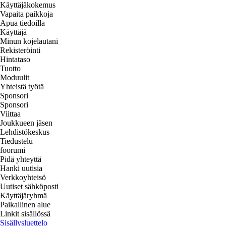
Käyttäjäkokemus
Vapaita paikkoja
Apua tiedoilla
Käyttäjä
Minun kojelautani
Rekisteröinti
Hintataso
Tuotto
Moduulit
Yhteistä työtä
Sponsori
Sponsori
Viittaa
Joukkueen jäsen
Lehdistökeskus
Tiedustelu
foorumi
Pidä yhteyttä
Hanki uutisia
Verkkoyhteisö
Uutiset sähköposti
Käyttäjäryhmä
Paikallinen alue
Linkit sisällössä
Sisällysluettelo