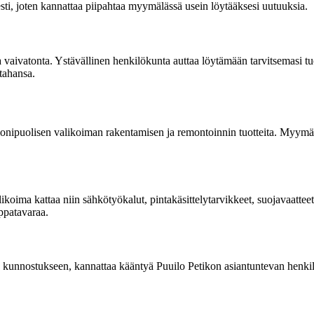
esti, joten kannattaa piipahtaa myymälässä usein löytääksesi uutuuksia.
aivatonta. Ystävällinen henkilökunta auttaa löytämään tarvitsemasi tu
tahansa.
nipuolisen valikoiman rakentamisen ja remontoinnin tuotteita. Myymäläs
likoima kattaa niin sähkötyökalut, pintakäsittelytarvikkeet, suojavaatte
ppatavaraa.
odin kunnostukseen, kannattaa kääntyä Puuilo Petikon asiantuntevan henk