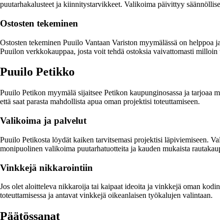
puutarhakalusteet ja kiinnitystarvikkeet. Valikoima päivittyy säännöllis
Ostosten tekeminen
Ostosten tekeminen Puuilo Vantaan Variston myymälässä on helppoa ja v
Puuilon verkkokauppaa, josta voit tehdä ostoksia vaivattomasti milloin 
Puuilo Petikko
Puuilo Petikon myymälä sijaitsee Petikon kaupunginosassa ja tarjoaa mo
että saat parasta mahdollista apua oman projektisi toteuttamiseen.
Valikoima ja palvelut
Puuilo Petikosta löydät kaiken tarvitsemasi projektisi läpiviemiseen. Va
monipuolinen valikoima puutarhatuotteita ja kauden mukaista rautakau
Vinkkejä nikkarointiin
Jos olet aloitteleva nikkaroija tai kaipaat ideoita ja vinkkejä oman k
toteuttamisessa ja antavat vinkkejä oikeanlaisen työkalujen valintaan.
Päätössanat