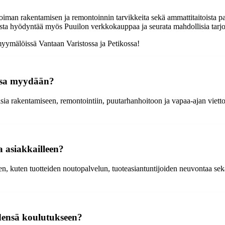
oiman rakentamisen ja remontoinnin tarvikkeita sekä ammattitaitoista pa
uista hyödyntää myös Puuilon verkkokauppaa ja seurata mahdollisia tarj
yymälöissä Vantaan Varistossa ja Petikossa!
ossa myydään?
a rakentamiseen, remontointiin, puutarhanhoitoon ja vapaa-ajan viettoon
a asiakkailleen?
n, kuten tuotteiden noutopalvelun, tuoteasiantuntijoiden neuvontaa sek
densä koulutukseen?