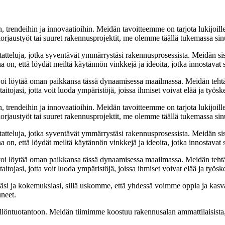
, trendeihin ja innovaatioihin. Meidän tavoitteemme on tarjota lukijoillem
jaustyöt tai suuret rakennusprojektit, me olemme täällä tukemassa sin
tatteluja, jotka syventävät ymmärrystäsi rakennusprosessista. Meidän si
na on, että löydät meiltä käytännön vinkkejä ja ideoita, jotka innostava
oi löytää oman paikkansa tässä dynaamisessa maailmassa. Meidän tehtäv
tojasi, jotta voit luoda ympäristöjä, joissa ihmiset voivat elää ja työsk
, trendeihin ja innovaatioihin. Meidän tavoitteemme on tarjota lukijoillem
jaustyöt tai suuret rakennusprojektit, me olemme täällä tukemassa sin
tatteluja, jotka syventävät ymmärrystäsi rakennusprosessista. Meidän si
na on, että löydät meiltä käytännön vinkkejä ja ideoita, jotka innostava
oi löytää oman paikkansa tässä dynaamisessa maailmassa. Meidän tehtäv
tojasi, jotta voit luoda ympäristöjä, joissa ihmiset voivat elää ja työsk
i ja kokemuksiasi, sillä uskomme, että yhdessä voimme oppia ja kasva
uneet.
ällöntuotantoon. Meidän tiimimme koostuu rakennusalan ammattilaisista