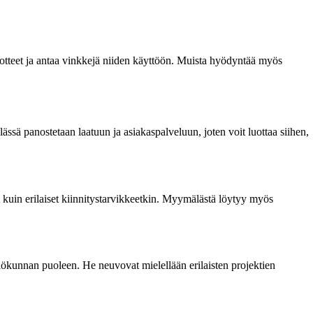
otteet ja antaa vinkkejä niiden käyttöön. Muista hyödyntää myös
sä panostetaan laatuun ja asiakaspalveluun, joten voit luottaa siihen,
et kuin erilaiset kiinnitystarvikkeetkin. Myymälästä löytyy myös
ilökunnan puoleen. He neuvovat mielellään erilaisten projektien