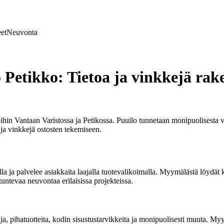
et
Neuvonta
 Petikko: Tietoa ja vinkkejä rake
n Vantaan Varistossa ja Petikossa. Puuilo tunnetaan monipuolisesta val
 ja vinkkejä ostosten tekemiseen.
la ja palvelee asiakkaita laajalla tuotevalikoimalla. Myymälästä löydät 
untevaa neuvontaa erilaisissa projekteissa.
a, pihatuotteita, kodin sisustustarvikkeita ja monipuolisesti muuta. Myym