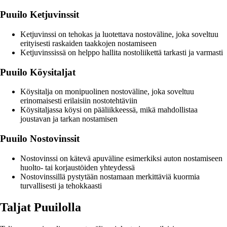
Puuilo Ketjuvinssit
Ketjuvinssi on tehokas ja luotettava nostoväline, joka soveltuu
erityisesti raskaiden taakkojen nostamiseen
Ketjuvinssissä on helppo hallita nostoliikettä tarkasti ja varmasti
Puuilo Köysitaljat
Köysitalja on monipuolinen nostoväline, joka soveltuu
erinomaisesti erilaisiin nostotehtäviin
Köysitaljassa köysi on pääliikkeessä, mikä mahdollistaa
joustavan ja tarkan nostamisen
Puuilo Nostovinssit
Nostovinssi on kätevä apuväline esimerkiksi auton nostamiseen
huolto- tai korjaustöiden yhteydessä
Nostovinssillä pystytään nostamaan merkittäviä kuormia
turvallisesti ja tehokkaasti
Taljat Puuilolla