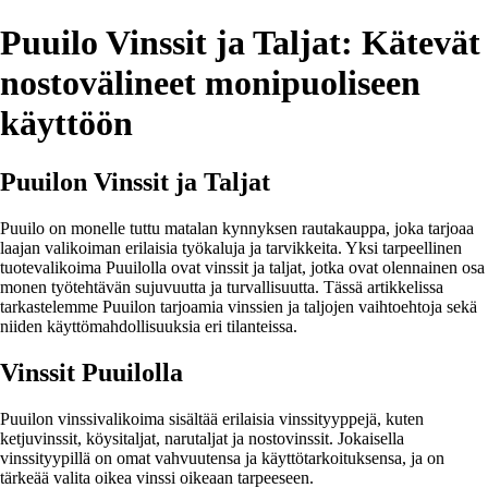
Puuilo Vinssit ja Taljat: Kätevät
nostovälineet monipuoliseen
käyttöön
Puuilon Vinssit ja Taljat
Puuilo on monelle tuttu matalan kynnyksen rautakauppa, joka tarjoaa
laajan valikoiman erilaisia työkaluja ja tarvikkeita. Yksi tarpeellinen
tuotevalikoima Puuilolla ovat vinssit ja taljat, jotka ovat olennainen osa
monen työtehtävän sujuvuutta ja turvallisuutta. Tässä artikkelissa
tarkastelemme Puuilon tarjoamia vinssien ja taljojen vaihtoehtoja sekä
niiden käyttömahdollisuuksia eri tilanteissa.
Vinssit Puuilolla
Puuilon vinssivalikoima sisältää erilaisia vinssityyppejä, kuten
ketjuvinssit, köysitaljat, narutaljat ja nostovinssit. Jokaisella
vinssityypillä on omat vahvuutensa ja käyttötarkoituksensa, ja on
tärkeää valita oikea vinssi oikeaan tarpeeseen.