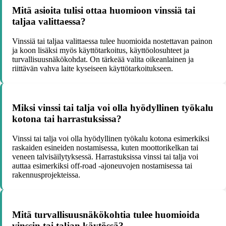
Mitä asioita tulisi ottaa huomioon vinssiä tai
taljaa valittaessa?
Vinssiä tai taljaa valittaessa tulee huomioida nostettavan painon
ja koon lisäksi myös käyttötarkoitus, käyttöolosuhteet ja
turvallisuusnäkökohdat. On tärkeää valita oikeanlainen ja
riittävän vahva laite kyseiseen käyttötarkoitukseen.
Miksi vinssi tai talja voi olla hyödyllinen työkalu
kotona tai harrastuksissa?
Vinssi tai talja voi olla hyödyllinen työkalu kotona esimerkiksi
raskaiden esineiden nostamisessa, kuten moottorikelkan tai
veneen talvisäilytyksessä. Harrastuksissa vinssi tai talja voi
auttaa esimerkiksi off-road -ajoneuvojen nostamisessa tai
rakennusprojekteissa.
Mitä turvallisuusnäkökohtia tulee huomioida
vinssin tai taljan käytössä?