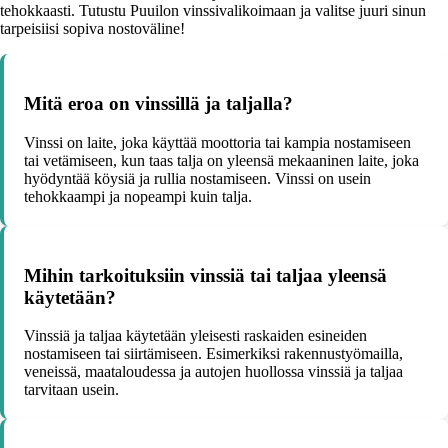
tehokkaasti. Tutustu Puuilon vinssivalikoimaan ja valitse juuri sinun
tarpeisiisi sopiva nostoväline!
Mitä eroa on vinssillä ja taljalla?
Vinssi on laite, joka käyttää moottoria tai kampia nostamiseen
tai vetämiseen, kun taas talja on yleensä mekaaninen laite, joka
hyödyntää köysiä ja rullia nostamiseen. Vinssi on usein
tehokkaampi ja nopeampi kuin talja.
Mihin tarkoituksiin vinssiä tai taljaa yleensä
käytetään?
Vinssiä ja taljaa käytetään yleisesti raskaiden esineiden
nostamiseen tai siirtämiseen. Esimerkiksi rakennustyömailla,
veneissä, maataloudessa ja autojen huollossa vinssiä ja taljaa
tarvitaan usein.