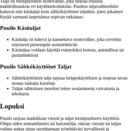
Talja on monipuolinen nostoväline, joka tarjoaa erilaisia
mahdollisuuksia eri käyttötarkoituksiin. Puuilon taljavaihtoehdot
kattavat niin käsitaljat kuin sähkökäyttöiset taljatkin, joten jokainen
löytää varmasti tarpeisiinsa sopivan ratkaisun.
Puuilo Käsitaljat
Käsitalja on kätevä ja kannettava nostoväline, joka soveltuu
erityisesti pienempiin nostotehtäviin
Käsitaljaa voidaan käyttää esimerkiksi kotona, autotallissa tai
puutarhatöissä
Puuilo Sähkökäyttöiset Taljat
Sähkökäyttöinen talja tarjoaa helppokäyttöisen ja nopean tavan
nostaa raskaita kuormia
Taljan sähköinen moottori tekee nostamisesta vaivatonta ja
tehokasta
Lopuksi
Puuilo tarjoaa laadukkaat vinssit ja taljat monipuoliseen käyttöön.
Olitpa sitten ammattilainen tai harrastelija, oikean vinssin tai taljan
valinta auttaa sinua suorittamaan työtehtäväsi turvallisesti ja