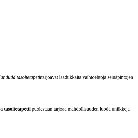
Sandudd tasoitetapetit
tarjoavat laadukkaita vaihtoehtoja seinäpintojen
 tasoitetapetti
puolestaan tarjoaa mahdollisuuden luoda uniikkeja