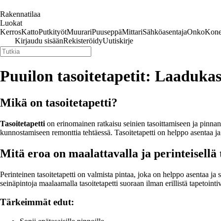
Rakennatilaa
Luokat
Kerros
Katto
Putkityöt
Muurari
Puuseppä
Mittari
Sähköasentaja
Onko
Kone
Kirjaudu sisään
Rekisteröidy
Uutiskirje
Puuilon tasoitetapetit: Laadukas
Mikä on tasoitetapetti?
Tasoitetapetti
on erinomainen ratkaisu seinien tasoittamiseen ja pinnan
kunnostamiseen remonttia tehtäessä. Tasoitetapetti on helppo asentaa ja
Mitä eroa on maalattavalla ja perinteisellä 
Perinteinen tasoitetapetti on valmista pintaa, joka on helppo asentaa ja
seinäpintoja maalaamalla tasoitetapetti suoraan ilman erillistä tapetointiv
Tärkeimmät edut: