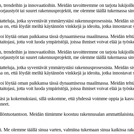
, trendeihin ja innovaatioihin. Meidän tavoitteemme on tarjota lukijoillem
jaustyöt tai suuret rakennusprojektit, me olemme täällä tukemassa sin
tatteluja, jotka syventävät ymmärrystäsi rakennusprosessista. Meidän si
na on, että löydät meiltä käytännön vinkkejä ja ideoita, jotka innostava
oi löytää oman paikkansa tässä dynaamisessa maailmassa. Meidän tehtäv
tojasi, jotta voit luoda ympäristöjä, joissa ihmiset voivat elää ja työsk
, trendeihin ja innovaatioihin. Meidän tavoitteemme on tarjota lukijoillem
jaustyöt tai suuret rakennusprojektit, me olemme täällä tukemassa sin
tatteluja, jotka syventävät ymmärrystäsi rakennusprosessista. Meidän si
na on, että löydät meiltä käytännön vinkkejä ja ideoita, jotka innostava
oi löytää oman paikkansa tässä dynaamisessa maailmassa. Meidän tehtäv
tojasi, jotta voit luoda ympäristöjä, joissa ihmiset voivat elää ja työsk
i ja kokemuksiasi, sillä uskomme, että yhdessä voimme oppia ja kasva
uneet.
ällöntuotantoon. Meidän tiimimme koostuu rakennusalan ammattilaisista
isi. Me olemme täällä sinua varten, valmiina tukemaan sinua kaikissa r