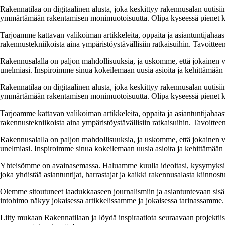
Rakennatilaa on digitaalinen alusta, joka keskittyy rakennusalan uutisiin
ymmärtämään rakentamisen monimuotoisuutta. Olipa kyseessä pienet kor
Tarjoamme kattavan valikoiman artikkeleita, oppaita ja asiantuntijahaas
rakennustekniikoista aina ympäristöystävällisiin ratkaisuihin. Tavoittee
Rakennusalalla on paljon mahdollisuuksia, ja uskomme, että jokainen v
unelmiasi. Inspiroimme sinua kokeilemaan uusia asioita ja kehittämään tai
Rakennatilaa on digitaalinen alusta, joka keskittyy rakennusalan uutisiin
ymmärtämään rakentamisen monimuotoisuutta. Olipa kyseessä pienet kor
Tarjoamme kattavan valikoiman artikkeleita, oppaita ja asiantuntijahaas
rakennustekniikoista aina ympäristöystävällisiin ratkaisuihin. Tavoittee
Rakennusalalla on paljon mahdollisuuksia, ja uskomme, että jokainen v
unelmiasi. Inspiroimme sinua kokeilemaan uusia asioita ja kehittämään tai
Yhteisömme on avainasemassa. Haluamme kuulla ideoitasi, kysymyksiäs
joka yhdistää asiantuntijat, harrastajat ja kaikki rakennusalasta kiinnost
Olemme sitoutuneet laadukkaaseen journalismiin ja asiantuntevaan sis
intohimo näkyy jokaisessa artikkelissamme ja jokaisessa tarinassamme.
Liity mukaan Rakennatilaan ja löydä inspiraatiota seuraavaan projekti