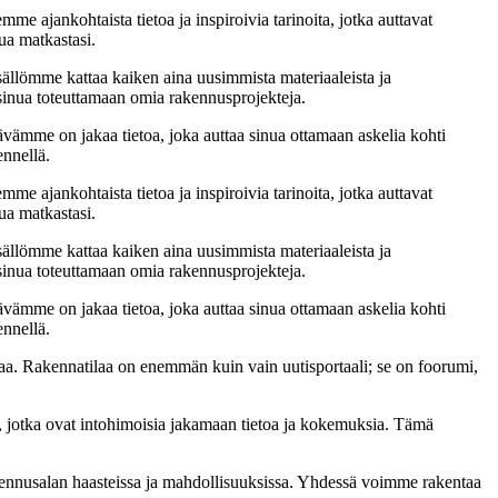
me ajankohtaista tietoa ja inspiroivia tarinoita, jotka auttavat
ua matkastasi.
sällömme kattaa kaiken aina uusimmista materiaaleista ja
t sinua toteuttamaan omia rakennusprojekteja.
ämme on jakaa tietoa, joka auttaa sinua ottamaan askelia kohti
ennellä.
me ajankohtaista tietoa ja inspiroivia tarinoita, jotka auttavat
ua matkastasi.
sällömme kattaa kaiken aina uusimmista materiaaleista ja
t sinua toteuttamaan omia rakennusprojekteja.
ämme on jakaa tietoa, joka auttaa sinua ottamaan askelia kohti
ennellä.
a. Rakennatilaa on enemmän kuin vain uutisportaali; se on foorumi,
, jotka ovat intohimoisia jakamaan tietoa ja kokemuksia. Tämä
akennusalan haasteissa ja mahdollisuuksissa. Yhdessä voimme rakentaa