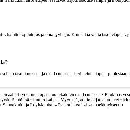
as Sanduddin tasoitetapetit saattavat tarjota laadukkaampia ja monipuoli
o, haluttu lopputulos ja oma tyylitaju. Kannattaa valita tasoitetapetti,
lla?
en seinän tasoittamiseen ja maalaamiseen. Perinteinen tapetti puolestaan 
stemaali: Täydellinen opas huonekalujen maalaamiseen
•
Puukiuas vesi
ijyrsin Puutöissä
•
Puuilo Lahti – Myymälä, aukioloajat ja tuotteet
•
Mus
•
Saunakiulut ja Löylykauhat – Rentouttava lisä saunaelämykseen
•