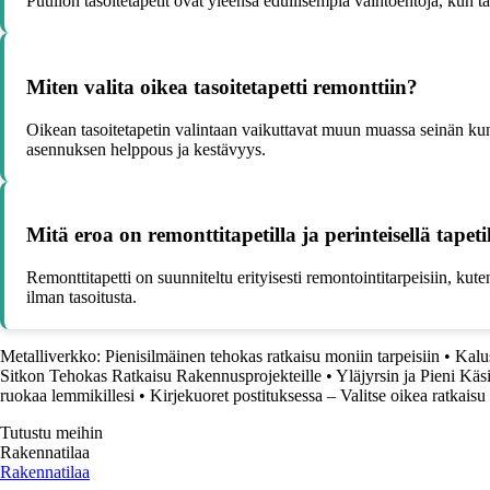
Puuilon tasoitetapetit ovat yleensä edullisempia vaihtoehtoja, kun ta
Miten valita oikea tasoitetapetti remonttiin?
Oikean tasoitetapetin valintaan vaikuttavat muun muassa seinän kunt
asennuksen helppous ja kestävyys.
Mitä eroa on remonttitapetilla ja perinteisellä tapeti
Remonttitapetti on suunniteltu erityisesti remontointitarpeisiin, kut
ilman tasoitusta.
Metalliverkko: Pienisilmäinen tehokas ratkaisu moniin tarpeisiin
•
Kalu
Sitkon Tehokas Ratkaisu Rakennusprojekteille
•
Yläjyrsin ja Pieni Käs
ruokaa lemmikillesi
•
Kirjekuoret postituksessa – Valitse oikea ratkaisu
Tutustu meihin
Rakennatilaa
Rakennatilaa