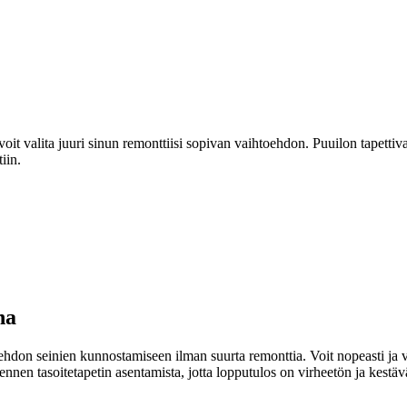
a voit valita juuri sinun remonttiisi sopivan vaihtoehdon. Puuilon tapettiv
iin.
na
oehdon seinien kunnostamiseen ilman suurta remonttia. Voit nopeasti ja v
 ennen tasoitetapetin asentamista, jotta lopputulos on virheetön ja kestäv