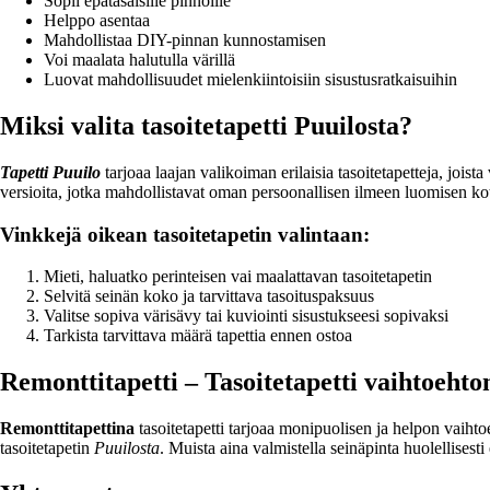
Sopii epätasaisille pinnoille
Helppo asentaa
Mahdollistaa DIY-pinnan kunnostamisen
Voi maalata halutulla värillä
Luovat mahdollisuudet mielenkiintoisiin sisustusratkaisuihin
Miksi valita tasoitetapetti Puuilosta?
Tapetti Puuilo
tarjoaa laajan valikoiman erilaisia tasoitetapetteja, joist
versioita, jotka mahdollistavat oman persoonallisen ilmeen luomisen kot
Vinkkejä oikean tasoitetapetin valintaan:
Mieti, haluatko perinteisen vai maalattavan tasoitetapetin
Selvitä seinän koko ja tarvittava tasoituspaksuus
Valitse sopiva värisävy tai kuviointi sisustukseesi sopivaksi
Tarkista tarvittava määrä tapettia ennen ostoa
Remonttitapetti – Tasoitetapetti vaihtoehto
Remonttitapettina
tasoitetapetti tarjoaa monipuolisen ja helpon vaiht
tasoitetapetin
Puuilosta
. Muista aina valmistella seinäpinta huolellisesti