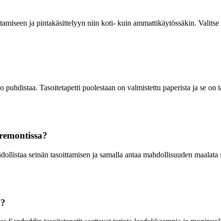
amiseen ja pintakäsittelyyn niin koti- kuin ammattikäytössäkin. Valitse l
po puhdistaa. Tasoitetapetti puolestaan on valmistettu paperista ja se on
 remontissa?
dollistaa seinän tasoittamisen ja samalla antaa mahdollisuuden maalata s
a?