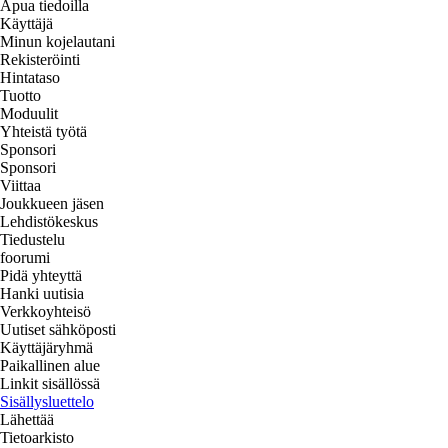
Apua tiedoilla
Käyttäjä
Minun kojelautani
Rekisteröinti
Hintataso
Tuotto
Moduulit
Yhteistä työtä
Sponsori
Sponsori
Viittaa
Joukkueen jäsen
Lehdistökeskus
Tiedustelu
foorumi
Pidä yhteyttä
Hanki uutisia
Verkkoyhteisö
Uutiset sähköposti
Käyttäjäryhmä
Paikallinen alue
Linkit sisällössä
Sisällysluettelo
Lähettää
Tietoarkisto