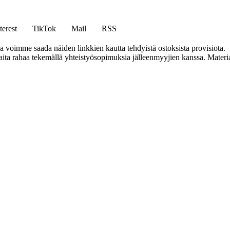
terest
TikTok
Mail
RSS
ja voimme saada näiden linkkien kautta tehdyistä ostoksista provisiota.
a rahaa tekemällä yhteistyösopimuksia jälleenmyyjien kanssa. Materiaal