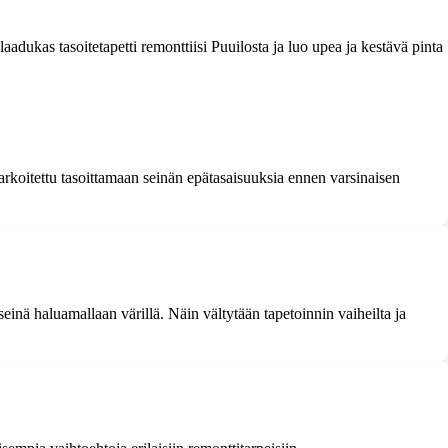
aadukas tasoitetapetti remonttiisi Puuilosta ja luo upea ja kestävä pinta
 tarkoitettu tasoittamaan seinän epätasaisuuksia ennen varsinaisen
einä haluamallaan värillä. Näin vältytään tapetoinnin vaiheilta ja