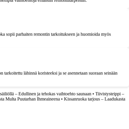
sempia vaihtoehtoja erilaisiin remonttitarpeisiin.
 joka sopii parhaiten remontin tarkoitukseen ja huomioida myös
on tarkoitettu lähinnä koristeeksi ja se asennetaan suoraan seinään
säiliöllä – Edullinen ja tehokas vaihtoehto saunaan
•
Tiivistysteippi –
ta Multa Puutarhan Ihmeaineena
•
Kissanruoka tarjous – Laadukasta