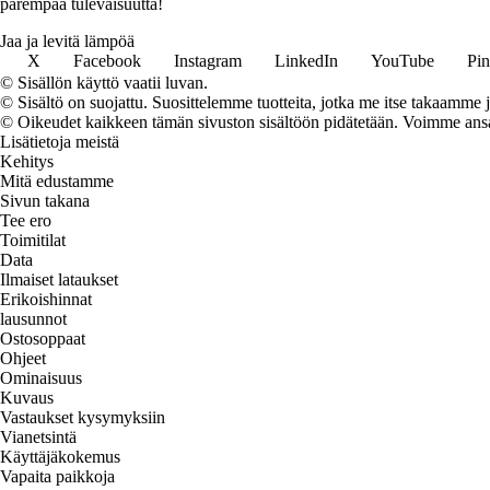
parempaa tulevaisuutta!
Jaa ja levitä lämpöä
X
Facebook
Instagram
LinkedIn
YouTube
Pin
© Sisällön käyttö vaatii luvan.
© Sisältö on suojattu. Suosittelemme tuotteita, jotka me itse takaamme 
© Oikeudet kaikkeen tämän sivuston sisältöön pidätetään. Voimme ansait
Lisätietoja meistä
Kehitys
Mitä edustamme
Sivun takana
Tee ero
Toimitilat
Data
Ilmaiset lataukset
Erikoishinnat
lausunnot
Ostosoppaat
Ohjeet
Ominaisuus
Kuvaus
Vastaukset kysymyksiin
Vianetsintä
Käyttäjäkokemus
Vapaita paikkoja