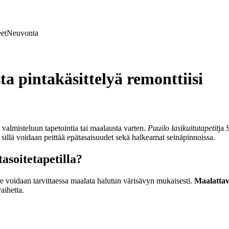
et
Neuvonta
ta pintakäsittelyä remonttiisi
 valmisteluun tapetointia tai maalausta varten.
Puuilo lasikuitutapetit
ja
 sillä voidaan peittää epätasaisuudet sekä halkeamat seinäpinnoissa.
tasoitetapetilla?
 se voidaan tarvittaessa maalata halutun värisävyn mukaisesti.
Maalattava
aihetta.