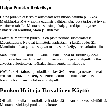
Halpa Puukko Retkeilyyn
Halpa puukko ei tarkoita automaattisesti huonolaatuista puukkoa.
Markkinoilta löytyy monia edullisia vaihtoehtoja, jotka tarjoavat hyvän
vastineen rahalle. Muutamia suosittuja halpoja retkipuukkoja ovat
esimerkiksi Marttiini, Mora ja Hultafors.
Marttiini:
Marttiinin puukoilla on pitkä perinne suomalaisessa
kädentaidossa. Ne ovat tunnettuja laadustaan ja kestävyydestään.
Marttiinin halvat puukot sopivat mainiosti retkeilyyn eri tarkoituksiin.
Mora:
Moran puukoilla on vankka maine hyvästä suorituskyvystä
edulliseen hintaan. Ne ovat erinomaisia valintoja retkeilijöille, jotka
arvostavat luotettavaa työkalua ilman suurta hintalappua.
Hultafors:
Hultaforsin puukoilla on kestävä rakenne ja ne soveltuvat
erilaisiin tehtäviin retkeilyssä. Niiden edullinen hinta tekee niistä
houkuttelevan vaihtoehdon retkeilijöille.
Puukon Hoito ja Turvallinen Käyttö
Oikealla hoidolla ja huollolla voit pidentää halvan puukkosi käyttöikää.
Muutamia vinkkejä puukon huoltoon: