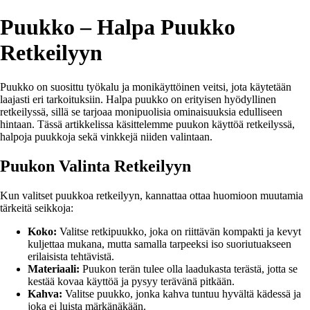
Puukko – Halpa Puukko
Retkeilyyn
Puukko on suosittu työkalu ja monikäyttöinen veitsi, jota käytetään
laajasti eri tarkoituksiin. Halpa puukko on erityisen hyödyllinen
retkeilyssä, sillä se tarjoaa monipuolisia ominaisuuksia edulliseen
hintaan. Tässä artikkelissa käsittelemme puukon käyttöä retkeilyssä,
halpoja puukkoja sekä vinkkejä niiden valintaan.
Puukon Valinta Retkeilyyn
Kun valitset puukkoa retkeilyyn, kannattaa ottaa huomioon muutamia
tärkeitä seikkoja:
Koko:
Valitse retkipuukko, joka on riittävän kompakti ja kevyt
kuljettaa mukana, mutta samalla tarpeeksi iso suoriutuakseen
erilaisista tehtävistä.
Materiaali:
Puukon terän tulee olla laadukasta terästä, jotta se
kestää kovaa käyttöä ja pysyy terävänä pitkään.
Kahva:
Valitse puukko, jonka kahva tuntuu hyvältä kädessä ja
joka ei luista märkänäkään.