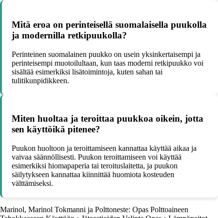
Mitä eroa on perinteisellä suomalaisella puukolla
ja modernilla retkipuukolla?
Perinteinen suomalainen puukko on usein yksinkertaisempi ja
perinteisempi muotoilultaan, kun taas moderni retkipuukko voi
sisältää esimerkiksi lisätoimintoja, kuten sahan tai
tulitikunpidikkeen.
Miten huoltaa ja teroittaa puukkoa oikein, jotta
sen käyttöikä pitenee?
Puukon huoltoon ja teroittamiseen kannattaa käyttää aikaa ja
vaivaa säännöllisesti. Puukon teroittamiseen voi käyttää
esimerkiksi hiomapaperia tai teroituslaitetta, ja puukon
säilytykseen kannattaa kiinnittää huomiota kosteuden
välttämiseksi.
Marinol, Marinol Tokmanni ja Polttoneste: Opas Polttoaineen