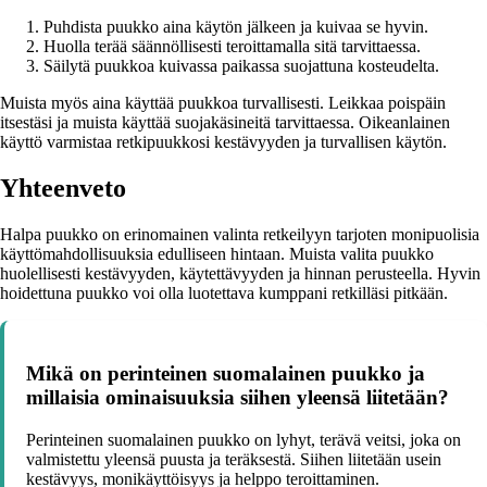
Puhdista puukko aina käytön jälkeen ja kuivaa se hyvin.
Huolla terää säännöllisesti teroittamalla sitä tarvittaessa.
Säilytä puukkoa kuivassa paikassa suojattuna kosteudelta.
Muista myös aina käyttää puukkoa turvallisesti. Leikkaa poispäin
itsestäsi ja muista käyttää suojakäsineitä tarvittaessa. Oikeanlainen
käyttö varmistaa retkipuukkosi kestävyyden ja turvallisen käytön.
Yhteenveto
Halpa puukko on erinomainen valinta retkeilyyn tarjoten monipuolisia
käyttömahdollisuuksia edulliseen hintaan. Muista valita puukko
huolellisesti kestävyyden, käytettävyyden ja hinnan perusteella. Hyvin
hoidettuna puukko voi olla luotettava kumppani retkilläsi pitkään.
Mikä on perinteinen suomalainen puukko ja
millaisia ominaisuuksia siihen yleensä liitetään?
Perinteinen suomalainen puukko on lyhyt, terävä veitsi, joka on
valmistettu yleensä puusta ja teräksestä. Siihen liitetään usein
kestävyys, monikäyttöisyys ja helppo teroittaminen.