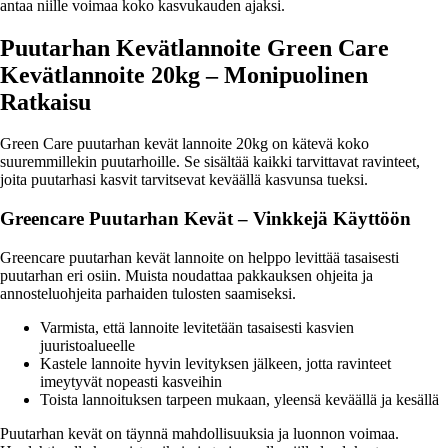
antaa niille voimaa koko kasvukauden ajaksi.
Puutarhan Kevätlannoite Green Care
Kevätlannoite 20kg – Monipuolinen
Ratkaisu
Green Care puutarhan kevät lannoite 20kg on kätevä koko
suuremmillekin puutarhoille. Se sisältää kaikki tarvittavat ravinteet,
joita puutarhasi kasvit tarvitsevat keväällä kasvunsa tueksi.
Greencare Puutarhan Kevät – Vinkkejä Käyttöön
Greencare puutarhan kevät lannoite on helppo levittää tasaisesti
puutarhan eri osiin. Muista noudattaa pakkauksen ohjeita ja
annosteluohjeita parhaiden tulosten saamiseksi.
Varmista, että lannoite levitetään tasaisesti kasvien
juuristoalueelle
Kastele lannoite hyvin levityksen jälkeen, jotta ravinteet
imeytyvät nopeasti kasveihin
Toista lannoituksen tarpeen mukaan, yleensä keväällä ja kesällä
Puutarhan kevät on täynnä mahdollisuuksia ja luonnon voimaa.