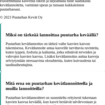
Huolehtimalla kasveista oikein ja tarjoamalla niille laadukasta
kevätlannoitetta, varmistat upean ja runsaan kukkaloiston
puutarhassasi.
© 2023 Puutarhan Kevät Oy
Miksi on tärkeää lannoittaa puutarha keväällä?
Puutarhan kevätlannoitus on tärkeä vaihe kasvien kasvun
tukemisessa. Kevätlannoite antaa kasveille tarvittavia ravinteita,
kuten typpeä, fosforia ja kaliumia, jotka edistävät terveiden ja
vahvojen kasvien kasvua. Lisäksi kevätlannoitus auttaa kasveja
selviytymään stressaavista olosuhteista, kuten kuivuudesta tai
taudinaiheuttajista.
Mitä eroa on puutarhan kevätlannoitteella ja
muilla lannoitteilla?
Puutarhan kevätlannoitteet on suunniteltu erityisesti tukemaan
kasvien kasvua keväällä, kun kasvit heräävät talvilevostaan ja