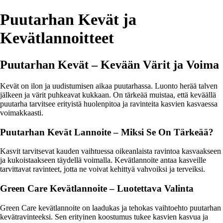
Puutarhan Kevät ja
Kevätlannoitteet
Puutarhan Kevät – Kevään Värit ja Voima
Kevät on ilon ja uudistumisen aikaa puutarhassa. Luonto herää talven
jälkeen ja värit puhkeavat kukkaan. On tärkeää muistaa, että keväällä
puutarha tarvitsee erityistä huolenpitoa ja ravinteita kasvien kasvaessa
voimakkaasti.
Puutarhan Kevät Lannoite – Miksi Se On Tärkeää?
Kasvit tarvitsevat kauden vaihtuessa oikeanlaista ravintoa kasvaakseen
ja kukoistaakseen täydellä voimalla. Kevätlannoite antaa kasveille
tarvittavat ravinteet, jotta ne voivat kehittyä vahvoiksi ja terveiksi.
Green Care Kevätlannoite – Luotettava Valinta
Green Care kevätlannoite on laadukas ja tehokas vaihtoehto puutarhan
kevätravinteeksi. Sen erityinen koostumus tukee kasvien kasvua ja