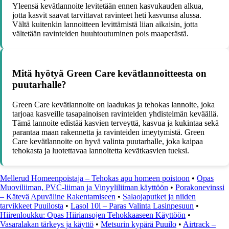
Yleensä kevätlannoite levitetään ennen kasvukauden alkua,
jotta kasvit saavat tarvittavat ravinteet heti kasvunsa alussa.
Vältä kuitenkin lannoitteen levittämistä liian aikaisin, jotta
vältetään ravinteiden huuhtoutuminen pois maaperästä.
Mitä hyötyä Green Care kevätlannoitteesta on
puutarhalle?
Green Care kevätlannoite on laadukas ja tehokas lannoite, joka
tarjoaa kasveille tasapainoisen ravinteiden yhdistelmän keväällä.
Tämä lannoite edistää kasvien terveyttä, kasvua ja kukintaa sekä
parantaa maan rakennetta ja ravinteiden imeytymistä. Green
Care kevätlannoite on hyvä valinta puutarhalle, joka kaipaa
tehokasta ja luotettavaa lannoitetta kevätkasvien tueksi.
Mellerud Homeenpoistaja – Tehokas apu homeen poistoon
•
Opas
Muoviliiman, PVC-liiman ja Vinyyliliiman käyttöön
•
Porakonevinssi
– Kätevä Apuväline Rakentamiseen
•
Salaojaputket ja niiden
tarvikkeet Puuilosta
•
Lasol 10l – Paras Valinta Lasinpesuun
•
Hiirenloukku: Opas Hiiriansojen Tehokkaaseen Käyttöön
•
Vasaralakan tärkeys ja käyttö
•
Metsurin kypärä Puuilo
•
Airtrack –