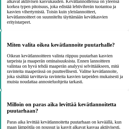
alkavat aktiivisen kasvukauden. Kevätlannoitteissa on yleensä
korkea typen pitoisuus, joka edistää lehtivihreän tuotantoa ja
kasvien vihertymistä. Toisin kuin yleislannoitteet,
kevätlannoitteet on suunniteltu täyttämään kevätkasvien
erityistarpeet.
Miten valita oikea kevätlannoite puutarhalle?
Oikean kevätlannoitteen valinta riippuu puutarhan kasvien
tarpeista ja maaperän ominaisuuksista. Ennen lannoitteen
valintaa on hyvä tehdä maaperän analyysi selvittääkseen, mitä
ravinteita maaperässä on puutteellisesti. Valitse kevätlannoite,
joka sisältää tarvittavia ravinteita kasvien tarpeiden mukaisesti ja
muista noudattaa annosteluohjeita tarkasti.
Milloin on paras aika levittää kevätlannoitetta
puutarhaan?
Paras aika levittää kevätlannoitetta puutarhaan on keväällä, kun
maan lämpötila on noussut ja kasvit alkavat kasvaa aktiivisesti.