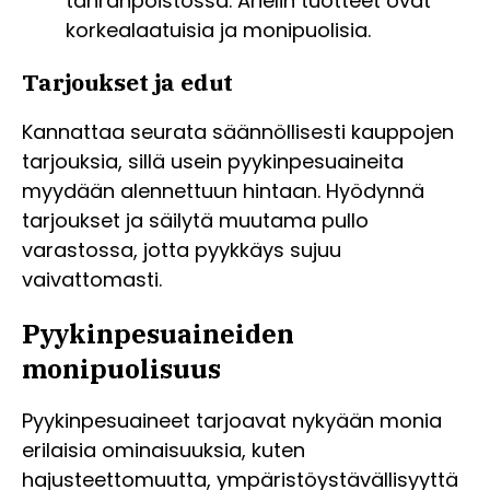
tahranpoistossa. Arielin tuotteet ovat
korkealaatuisia ja monipuolisia.
Tarjoukset ja edut
Kannattaa seurata säännöllisesti kauppojen
tarjouksia, sillä usein pyykinpesuaineita
myydään alennettuun hintaan. Hyödynnä
tarjoukset ja säilytä muutama pullo
varastossa, jotta pyykkäys sujuu
vaivattomasti.
Pyykinpesuaineiden
monipuolisuus
Pyykinpesuaineet tarjoavat nykyään monia
erilaisia ominaisuuksia, kuten
hajusteettomuutta, ympäristöystävällisyyttä