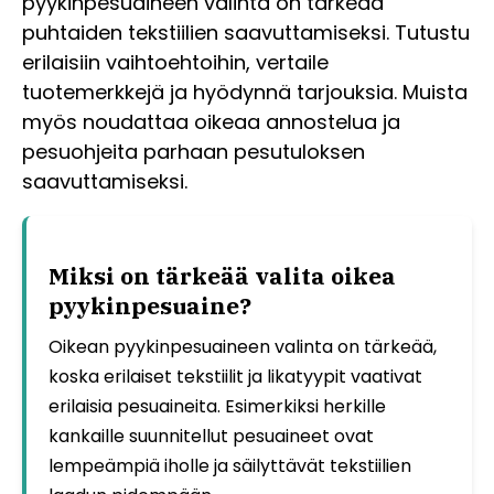
pyykinpesuaineen valinta on tärkeää
puhtaiden tekstiilien saavuttamiseksi. Tutustu
erilaisiin vaihtoehtoihin, vertaile
tuotemerkkejä ja hyödynnä tarjouksia. Muista
myös noudattaa oikeaa annostelua ja
pesuohjeita parhaan pesutuloksen
saavuttamiseksi.
Miksi on tärkeää valita oikea
pyykinpesuaine?
Oikean pyykinpesuaineen valinta on tärkeää,
koska erilaiset tekstiilit ja likatyypit vaativat
erilaisia pesuaineita. Esimerkiksi herkille
kankaille suunnitellut pesuaineet ovat
lempeämpiä iholle ja säilyttävät tekstiilien