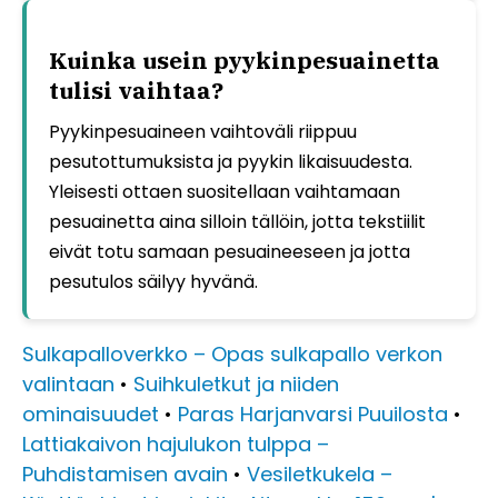
Kuinka usein pyykinpesuainetta
tulisi vaihtaa?
Pyykinpesuaineen vaihtoväli riippuu
pesutottumuksista ja pyykin likaisuudesta.
Yleisesti ottaen suositellaan vaihtamaan
pesuainetta aina silloin tällöin, jotta tekstiilit
eivät totu samaan pesuaineeseen ja jotta
pesutulos säilyy hyvänä.
Sulkapalloverkko – Opas sulkapallo verkon
valintaan
•
Suihkuletkut ja niiden
ominaisuudet
•
Paras Harjanvarsi Puuilosta
•
Lattiakaivon hajulukon tulppa –
Puhdistamisen avain
•
Vesiletkukela –