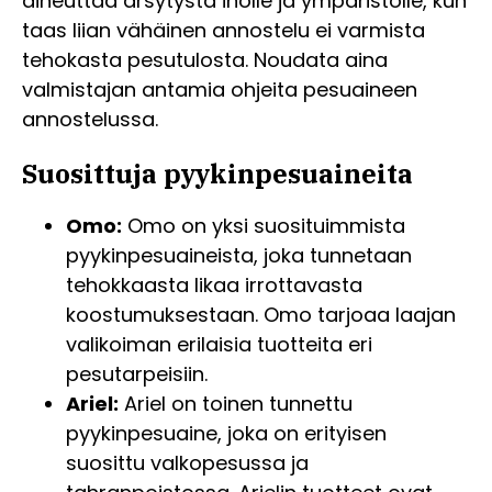
aiheuttaa ärsytystä iholle ja ympäristölle, kun
taas liian vähäinen annostelu ei varmista
tehokasta pesutulosta. Noudata aina
valmistajan antamia ohjeita pesuaineen
annostelussa.
Suosittuja pyykinpesuaineita
Omo:
Omo on yksi suosituimmista
pyykinpesuaineista, joka tunnetaan
tehokkaasta likaa irrottavasta
koostumuksestaan. Omo tarjoaa laajan
valikoiman erilaisia tuotteita eri
pesutarpeisiin.
Ariel:
Ariel on toinen tunnettu
pyykinpesuaine, joka on erityisen
suosittu valkopesussa ja