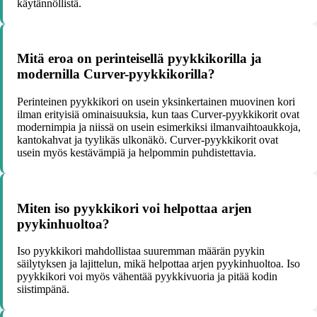
käytännöllistä.
Mitä eroa on perinteisellä pyykkikorilla ja
modernilla Curver-pyykkikorilla?
Perinteinen pyykkikori on usein yksinkertainen muovinen kori
ilman erityisiä ominaisuuksia, kun taas Curver-pyykkikorit ovat
modernimpia ja niissä on usein esimerkiksi ilmanvaihtoaukkoja,
kantokahvat ja tyylikäs ulkonäkö. Curver-pyykkikorit ovat
usein myös kestävämpiä ja helpommin puhdistettavia.
Miten iso pyykkikori voi helpottaa arjen
pyykinhuoltoa?
Iso pyykkikori mahdollistaa suuremman määrän pyykin
säilytyksen ja lajittelun, mikä helpottaa arjen pyykinhuoltoa. Iso
pyykkikori voi myös vähentää pyykkivuoria ja pitää kodin
siistimpänä.