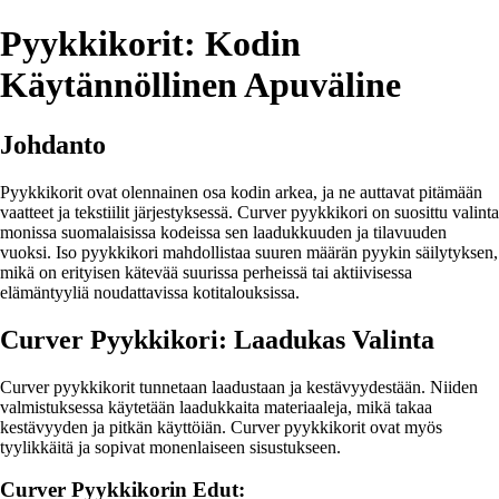
Pyykkikorit: Kodin
Käytännöllinen Apuväline
Johdanto
Pyykkikorit ovat olennainen osa kodin arkea, ja ne auttavat pitämään
vaatteet ja tekstiilit järjestyksessä. Curver pyykkikori on suosittu valinta
monissa suomalaisissa kodeissa sen laadukkuuden ja tilavuuden
vuoksi. Iso pyykkikori mahdollistaa suuren määrän pyykin säilytyksen,
mikä on erityisen kätevää suurissa perheissä tai aktiivisessa
elämäntyyliä noudattavissa kotitalouksissa.
Curver Pyykkikori: Laadukas Valinta
Curver pyykkikorit tunnetaan laadustaan ja kestävyydestään. Niiden
valmistuksessa käytetään laadukkaita materiaaleja, mikä takaa
kestävyyden ja pitkän käyttöiän. Curver pyykkikorit ovat myös
tyylikkäitä ja sopivat monenlaiseen sisustukseen.
Curver Pyykkikorin Edut: