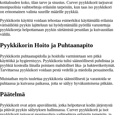
kotitalouden koko, tilan tarve ja sisustus. Curver pyykkikorit tarjoavat
monipuolisia vaihtoehtoja erilaisiin tarpeisiin, kun taas iso pyykkikori
on erinomainen valinta suurille määrille pyykkiä.
Pyykkikorin käyttöä voidaan tehostaa esimerkiksi käyttämällä erilaisia
värisäiliöitä pyykin lajitteluun tai hyödyntämällä pyörillä varustettuja
pyykkikoreja helpottamaan pyykin siirtämistä pesutilan ja kuivaustilan
välillä.
Pyykkikorin Hoito ja Puhtaanapito
Pyykkikorin puhtaanapidolla ja hoidolla varmistetaan sen pitkä
käyttöikä ja hygieenisyys. Pyykkikoria tulisi säännöllisesti puhdistaa ja
pyyhkiä kostealla liinalla poistaen mahdolliset lika- ja bakteerikertymät.
Tarvittaessa pyykkikori voidaan pestä vedellä ja miedolla pesuaineella.
Muistathan myös tuulettaa pyykkikoria säännöllisesti ja varastoida se
puhtaassa ja kuivassa paikassa, jotta se säilyy hyväkuntoisena pitkään.
Päätelmä
Pyykkikorit ovat arjen apuvälineitä, jotka helpottavat kodin järjestystä
ja pitävät pyykin säilytyksen hallinnassa. Curver pyykkikorit ja isot
pyykkikorit tarjoavat monipuolisia vaihtoehtoja erilaisiin tarpeisiin, ja