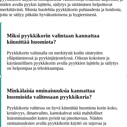
niiden avulla pyykin lajittelu, säilytys ja siirtäminen helpottuvat
merkittävästi. Muista huolehtia pyykkikorin puhtaudesta ja hoidosta,
jotta se säilyy pitkään hyväkuntoisena ja hygieenisenä.
Miksi pyykkikorin valintaan kannattaa
kiinnittää huomiota?
Pyykkikorin valinnalla on merkitystä kodin siisteyden
ylläpitämisessä ja pyykinjärjestelyssä. Oikean kokoisen ja
käytännöllisen pyykkikorin avulla pyykkien lajittelu ja säilytys
on helpompaa ja tehokkaampaa.
Minkälaisia ominaisuuksia kannattaa
huomioida valitessaan pyykkikoria?
Pyykkikoria valitessa on hyvä kiinnittää huomiota korin koko,
kestävyys, ilmanvaihto, kantokahvat sekä mahdolliset
lisäominaisuudet kuten pyörät tai pinottavuus. Näiden
ominaisuuksien avulla pyykkikorin käyttö on sujuvaa ja