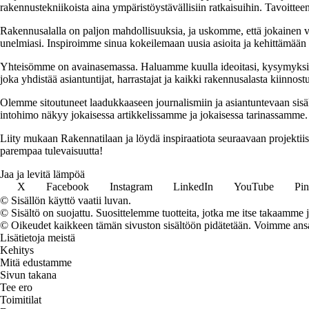
rakennustekniikoista aina ympäristöystävällisiin ratkaisuihin. Tavoittee
Rakennusalalla on paljon mahdollisuuksia, ja uskomme, että jokainen v
unelmiasi. Inspiroimme sinua kokeilemaan uusia asioita ja kehittämään tai
Yhteisömme on avainasemassa. Haluamme kuulla ideoitasi, kysymyksiäs
joka yhdistää asiantuntijat, harrastajat ja kaikki rakennusalasta kiinnost
Olemme sitoutuneet laadukkaaseen journalismiin ja asiantuntevaan sis
intohimo näkyy jokaisessa artikkelissamme ja jokaisessa tarinassamme.
Liity mukaan Rakennatilaan ja löydä inspiraatiota seuraavaan projekti
parempaa tulevaisuutta!
Jaa ja levitä lämpöä
X
Facebook
Instagram
LinkedIn
YouTube
Pin
© Sisällön käyttö vaatii luvan.
© Sisältö on suojattu. Suosittelemme tuotteita, jotka me itse takaamme 
© Oikeudet kaikkeen tämän sivuston sisältöön pidätetään. Voimme ansait
Lisätietoja meistä
Kehitys
Mitä edustamme
Sivun takana
Tee ero
Toimitilat