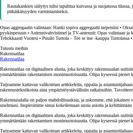
Rautakankien säilytys tulisi tapahtua kuivassa ja suojatussa tilassa, jo
pitkäikäisyyden varmistamiseksi.
Opas aggregaatin valintaan: Hanki sopiva aggregaatti tarpeisiisi
•
Oksas
pyykinpesuun
•
Antennivahvistimet ja TV-antennit: Opas valintaan ja 
Tehokkaasti Vuotesi
•
Puuilo Turtola – Tee se itse -kauppa Turtolassa
Tutustu meihin
Rakennatilaa
Rakennatilaa
Rakennatilaa on digitaalinen alusta, joka keskittyy rakennusalan uutisiin
ymmärtämään rakentamisen monimuotoisuutta. Olipa kyseessä pienet kor
Tarjoamme kattavan valikoiman artikkeleita, oppaita ja asiantuntijahaas
rakennustekniikoista aina ympäristöystävällisiin ratkaisuihin. Tavoittee
Rakennusalalla on paljon mahdollisuuksia, ja uskomme, että jokainen v
unelmiasi. Inspiroimme sinua kokeilemaan uusia asioita ja kehittämään tai
Rakennatilaa on digitaalinen alusta, joka keskittyy rakennusalan uutisiin
ymmärtämään rakentamisen monimuotoisuutta. Olipa kyseessä pienet kor
Tarjoamme kattavan valikoiman artikkeleita, oppaita ja asiantuntijahaas