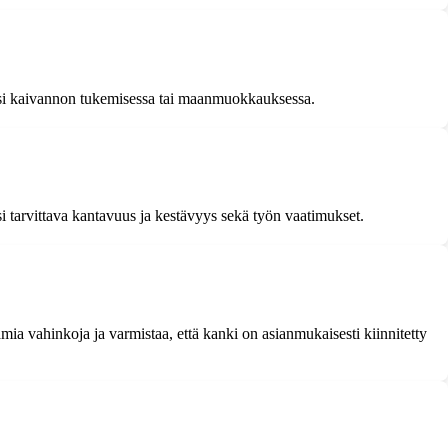
iksi kaivannon tukemisessa tai maanmuokkauksessa.
i tarvittava kantavuus ja kestävyys sekä työn vaatimukset.
amia vahinkoja ja varmistaa, että kanki on asianmukaisesti kiinnitetty