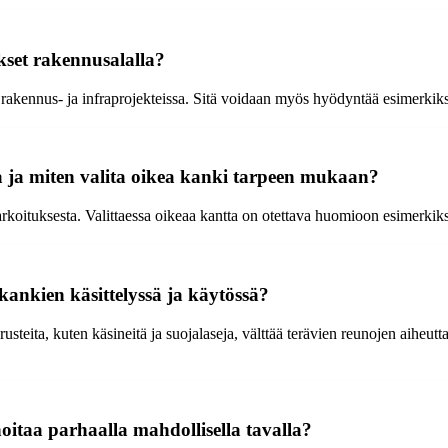
kset rakennusalalla?
 rakennus- ja infraprojekteissa. Sitä voidaan myös hyödyntää esimerk
a ja miten valita oikea kanki tarpeen mukaan?
rkoituksesta. Valittaessa oikeaa kantta on otettava huomioon esimerkiks
ankien käsittelyssä ja käytössä?
steita, kuten käsineitä ja suojalaseja, välttää terävien reunojen aiheutt
hoitaa parhaalla mahdollisella tavalla?