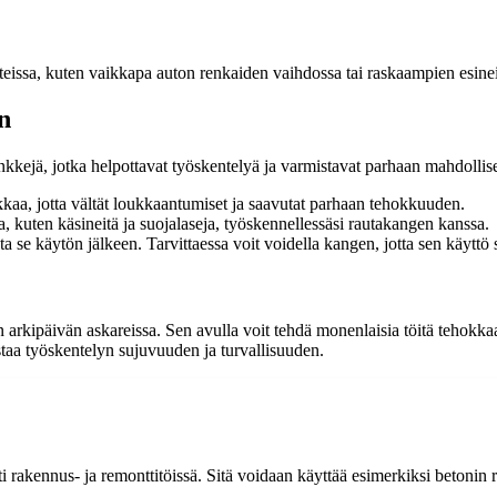
issa, kuten vaikkapa auton renkaiden vaihdossa tai raskaampien esinei
n
kkejä, jotka helpottavat työskentelyä ja varmistavat parhaan mahdolli
kaa, jotta vältät loukkaantumiset ja saavutat parhaan tehokkuuden.
, kuten käsineitä ja suojalaseja, työskennellessäsi rautakangen kanssa.
 se käytön jälkeen. Tarvittaessa voit voidella kangen, jotta sen käyttö 
arkipäivän askareissa. Sen avulla voit tehdä monenlaisia töitä tehokkaa
staa työskentelyn sujuvuuden ja turvallisuuden.
ti rakennus- ja remonttitöissä. Sitä voidaan käyttää esimerkiksi betonin