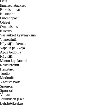
Data
Ilmaiset lataukset
Erikoishinnat
lausunnot
Ostosoppaat
Ohjeet
Ominaisuus
Kuvaus
Vastaukset kysymyksiin
Vianetsintä
Käyttäjäkokemus
Vapaita paikkoja
Apua tiedoilla
Käyttäjä
Minun kojelautani
Rekisteröinti
Hintataso
Tuotto
Moduulit
Yhteistä työtä
Sponsori
Sponsori
Viittaa
Joukkueen jäsen
Lehdistökeskus