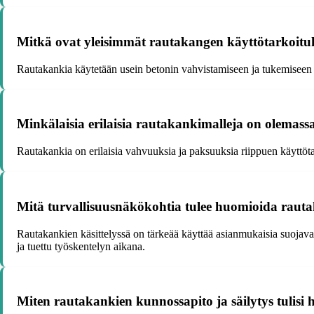
Mitkä ovat yleisimmät rautakangen käyttötarkoitu
Rautakankia käytetään usein betonin vahvistamiseen ja tukemiseen
Minkälaisia erilaisia rautakankimalleja on olemass
Rautakankia on erilaisia vahvuuksia ja paksuuksia riippuen käyttöta
Mitä turvallisuusnäkökohtia tulee huomioida rautak
Rautakankien käsittelyssä on tärkeää käyttää asianmukaisia suojavaru
ja tuettu työskentelyn aikana.
Miten rautakankien kunnossapito ja säilytys tulisi 