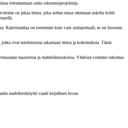
t sinua toteuttamaan omia rakennusprojekteja.
ämme on jakaa tietoa, joka auttaa sinua ottamaan askelia kohti
ennellä.
a. Rakennatilaa on enemmän kuin vain uutisportaali; se on foorumi,
, jotka ovat intohimoisia jakamaan tietoa ja kokemuksia. Tämä
akennusalan haasteissa ja mahdollisuuksissa. Yhdessä voimme rakentaa
in uudelleenkäyttö vaatii kirjallisen luvan.