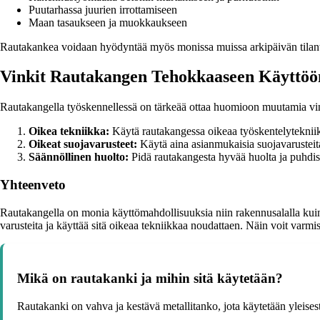
Puutarhassa juurien irrottamiseen
Maan tasaukseen ja muokkaukseen
Rautakankea voidaan hyödyntää myös monissa muissa arkipäivän tilante
Vinkit Rautakangen Tehokkaaseen Käyttöö
Rautakangella työskennellessä on tärkeää ottaa huomioon muutamia vin
Oikea tekniikka:
Käytä rautakangessa oikeaa työskentelytekniik
Oikeat suojavarusteet:
Käytä aina asianmukaisia suojavarusteita
Säännöllinen huolto:
Pidä rautakangesta hyvää huolta ja puhdista
Yhteenveto
Rautakangella on monia käyttömahdollisuuksia niin rakennusalalla kuin 
varusteita ja käyttää sitä oikeaa tekniikkaa noudattaen. Näin voit varmi
Mikä on rautakanki ja mihin sitä käytetään?
Rautakanki on vahva ja kestävä metallitanko, jota käytetään yleises