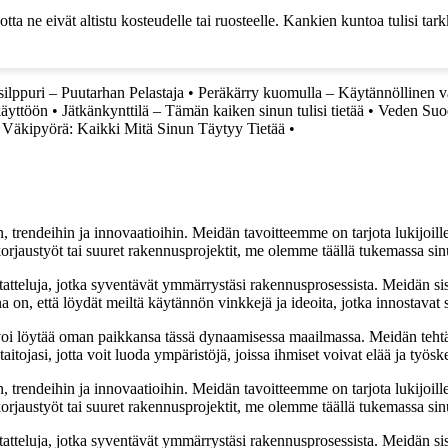
tta ne eivät altistu kosteudelle tai ruosteelle. Kankien kuntoa tulisi tarkk
ilppuri – Puutarhan Pelastaja
•
Peräkärry kuomulla – Käytännöllinen val
käyttöön
•
Jätkänkynttilä – Tämän kaiken sinun tulisi tietää
•
Veden Suod
•
Väkipyörä: Kaikki Mitä Sinun Täytyy Tietää
•
, trendeihin ja innovaatioihin. Meidän tavoitteemme on tarjota lukijoillem
jaustyöt tai suuret rakennusprojektit, me olemme täällä tukemassa sin
tatteluja, jotka syventävät ymmärrystäsi rakennusprosessista. Meidän si
na on, että löydät meiltä käytännön vinkkejä ja ideoita, jotka innostava
oi löytää oman paikkansa tässä dynaamisessa maailmassa. Meidän tehtäv
tojasi, jotta voit luoda ympäristöjä, joissa ihmiset voivat elää ja työsk
, trendeihin ja innovaatioihin. Meidän tavoitteemme on tarjota lukijoillem
jaustyöt tai suuret rakennusprojektit, me olemme täällä tukemassa sin
tatteluja, jotka syventävät ymmärrystäsi rakennusprosessista. Meidän si