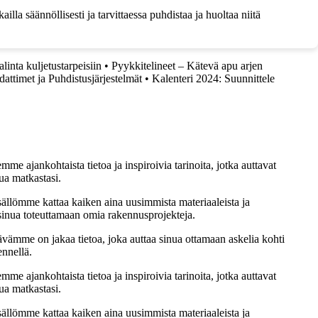
ailla säännöllisesti ja tarvittaessa puhdistaa ja huoltaa niitä
inta kuljetustarpeisiin
•
Pyykkitelineet – Kätevä apu arjen
attimet ja Puhdistusjärjestelmät
•
Kalenteri 2024: Suunnittele
me ajankohtaista tietoa ja inspiroivia tarinoita, jotka auttavat
ua matkastasi.
sällömme kattaa kaiken aina uusimmista materiaaleista ja
t sinua toteuttamaan omia rakennusprojekteja.
ämme on jakaa tietoa, joka auttaa sinua ottamaan askelia kohti
ennellä.
me ajankohtaista tietoa ja inspiroivia tarinoita, jotka auttavat
ua matkastasi.
sällömme kattaa kaiken aina uusimmista materiaaleista ja