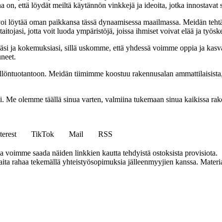
na on, että löydät meiltä käytännön vinkkejä ja ideoita, jotka innostava
oi löytää oman paikkansa tässä dynaamisessa maailmassa. Meidän tehtäv
tojasi, jotta voit luoda ympäristöjä, joissa ihmiset voivat elää ja työsk
i ja kokemuksiasi, sillä uskomme, että yhdessä voimme oppia ja kasva
uneet.
ällöntuotantoon. Meidän tiimimme koostuu rakennusalan ammattilaisista
isi. Me olemme täällä sinua varten, valmiina tukemaan sinua kaikissa r
terest
TikTok
Mail
RSS
ja voimme saada näiden linkkien kautta tehdyistä ostoksista provisiota.
a rahaa tekemällä yhteistyösopimuksia jälleenmyyjien kanssa. Materiaal