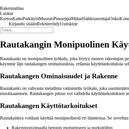
Rakennatilaa
Luokat
Kerros
Katto
Putkityöt
Muurari
Puuseppä
Mittari
Sähköasentaja
Onko
Kone
Kirjaudu sisään
Rekisteröidy
Uutiskirje
Rautakangin Monipuolinen Käytt
Rautakanki on monipuolinen työkalu, joka löytyy monen rakentajan peru
käymme läpi rautakangen ominaisuuksia, erilaisia käyttötarkoituksia s
Rautakangen Ominaisuudet ja Rakenne
Rautakanki on vahvasta metallista valmistettu työkalu, joka useimmiten k
muokkaamisen. Rautakangen pituus voi vaihdella käyttötarkoituksen muk
Rautakangen Käyttötarkoitukset
Rautakankea voidaan käyttää monipuolisesti eri tilanteissa. Se soveltuu
Rakennustyömaalla betonin murtamiseen ja purkutöihin