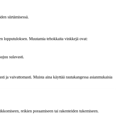
den siirtämisessä.
sen lopputuloksen. Muutamia tehokkaita vinkkejä ovat:
sujuu sulavasti.
sti ja vaivattomasti. Muista aina käyttää rautakangessa asianmukaisia
 rikkomiseen, reikien poraamiseen tai rakenteiden tukemiseen.