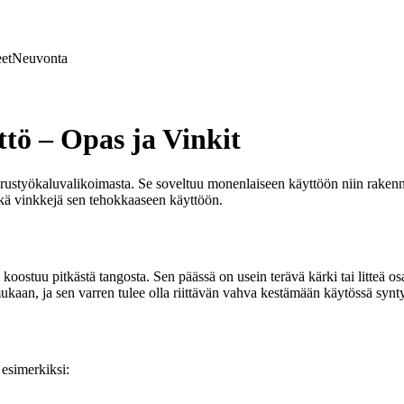
et
Neuvonta
ö – Opas ja Vinkit
styökaluvalikoimasta. Se soveltuu monenlaiseen käyttöön niin rakennus
ekä vinkkejä sen tehokkaaseen käyttöön.
oostuu pitkästä tangosta. Sen päässä on usein terävä kärki tai litteä osa
aan, ja sen varren tulee olla riittävän vahva kestämään käytössä synt
 esimerkiksi: