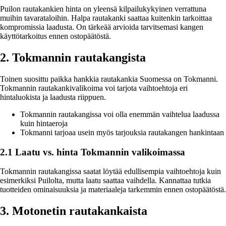
Puilon rautakankien hinta on yleensä kilpailukykyinen verrattuna
muihin tavarataloihin. Halpa rautakanki saattaa kuitenkin tarkoittaa
kompromissia laadusta. On tärkeää arvioida tarvitsemasi kangen
käyttötarkoitus ennen ostopäätöstä.
2. Tokmannin rautakangista
Toinen suosittu paikka hankkia rautakankia Suomessa on Tokmanni.
Tokmannin rautakankivalikoima voi tarjota vaihtoehtoja eri
hintaluokista ja laadusta riippuen.
Tokmannin rautakangissa voi olla enemmän vaihtelua laadussa
kuin hintaeroja
Tokmanni tarjoaa usein myös tarjouksia rautakangen hankintaan
2.1 Laatu vs. hinta Tokmannin valikoimassa
Tokmannin rautakangissa saatat löytää edullisempia vaihtoehtoja kuin
esimerkiksi Puilolta, mutta laatu saattaa vaihdella. Kannattaa tutkia
tuotteiden ominaisuuksia ja materiaaleja tarkemmin ennen ostopäätöstä.
3. Motonetin rautakankaista