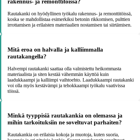
rakennus- ja remonttitöissä?
Rautakanki on hyödyllinen työkalu rakennus- ja remonttitöissä,
koska se mahdollistaa esimerkiksi betonin rikkomisen, pulttien
irrottamisen ja erilaisten materiaalien nostamisen tai siirtämisen.
Mitä eroa on halvalla ja kalliimmalla
rautakangella?
Halvempi rautakanki saattaa olla valmistettu heikommasta
materiaalista ja siten kestää vähemmän käyttöä kuin
laadukkaampi ja kalliimpi vaihtoehto. Laadukkaampi rautakanki
voi olla myös kestävämpi ja tehokkaampi työkalu vaativissa
töissä.
Minkä tyyppisiä rautakankia on olemassa ja
mihin tarkoituksiin ne soveltuvat parhaiten?
Rautakankia on erilaisia kokoja ja muotoja, kuten suoria,