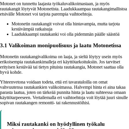
Motonet on tunnettu laajasta työkaluvalikoimastaan, ja myös
rautakangit löytyvät Motonetista. Laadukkaampaa rautakangimallistoa
etsivälle Motonet voi tarjota parempia vaihtoehtoja.
Motonetin rautakangit voivat olla hintavampia, mutta tarjota
kestävämpiä ratkaisuja
Laadukkaampi rautakanki voi olla pidemmän päälle säästöä
3.1 Valikoiman monipuolisuus ja laatu Motonetissa
Motonetin rautakangivalikoima on laaja, ja sieltä löytyy usein myös
erikoisempia rautakankimalleja eri käyttötarkoituksiin. Jos tarvitset
erityisen kestävää tai tietyn pituista rautakangia, Motonet saattaa olla
hyvä kohde.
Yhteenvetona voidaan todeta, että eri tavarataloilla on omat
vahvuutensa rautakankien valikoimassa. Halvempi hinta ei aina takaa
parasta laatua, joten on tärkeää punnita hinta ja laatu suhteessa omaan
käyttötarpeeseen. Vertailemalla eri vaihtoehtoja voit löytää juuri sinulle
sopivan rautakangen remontti- tai rakennustöihisi.
Miksi rautakanki on hyödyllinen työkalu