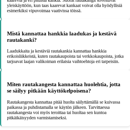
kaarevia ja eri pituisia kankia. Suorat rautakangit soveltuvat
yleiskäyttöön, kun taas kaarevat kankaat voivat olla hyödyllisiä
esimerkiksi vipuvoimaa vaativissa töissä.
Mistä kannattaa hankkia laadukas ja kestävä
rautakanki?
Laadukkaita ja kestäviä rautakankia kannattaa hankkia
erikoisliikkeistä, kuten rautakaupoista tai verkkokaupoista, jotka
tarjoavat laajan valikoiman erilaisia vaihtoehtoja eri tarpeisiin.
Miten rautakangesta kannattaa huolehtia, jotta
se säilyy pitkään käyttökelpoisena?
Rautakangesta kannattaa pitää huolta säilyttämällä se kuivassa
paikassa ja puhdistamalla se käytön jälkeen. Tarvittaessa
rautakangesta voi myös teroittaa tai huoltaa sen kuntoa
pitkäikäisyyden varmistamiseksi.