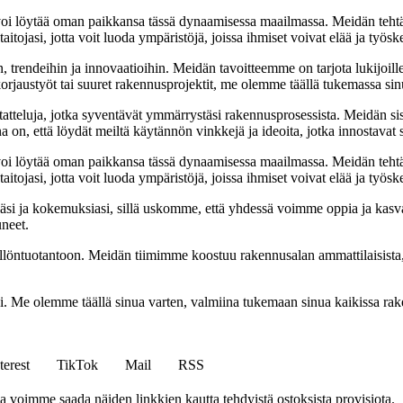
oi löytää oman paikkansa tässä dynaamisessa maailmassa. Meidän tehtäv
tojasi, jotta voit luoda ympäristöjä, joissa ihmiset voivat elää ja työsk
, trendeihin ja innovaatioihin. Meidän tavoitteemme on tarjota lukijoillem
jaustyöt tai suuret rakennusprojektit, me olemme täällä tukemassa sin
tatteluja, jotka syventävät ymmärrystäsi rakennusprosessista. Meidän si
na on, että löydät meiltä käytännön vinkkejä ja ideoita, jotka innostava
oi löytää oman paikkansa tässä dynaamisessa maailmassa. Meidän tehtäv
tojasi, jotta voit luoda ympäristöjä, joissa ihmiset voivat elää ja työsk
i ja kokemuksiasi, sillä uskomme, että yhdessä voimme oppia ja kasva
uneet.
ällöntuotantoon. Meidän tiimimme koostuu rakennusalan ammattilaisista
isi. Me olemme täällä sinua varten, valmiina tukemaan sinua kaikissa r
terest
TikTok
Mail
RSS
ja voimme saada näiden linkkien kautta tehdyistä ostoksista provisiota.