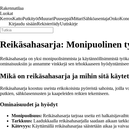
Rakennatilaa
Luokat
Kerros
Katto
Putkityöt
Muurari
Puuseppä
Mittari
Sähköasentaja
Onko
Kone
Kirjaudu sisään
Rekisteröidy
Uutiskirje
Reikäsahasarja: Monipuolinen työ
Reikäsahasarja on yksi monipuolisimmista ja käytännöllisimmistä työkal
ominaisuuksiin ja annamme vinkkejä sen tehokkaaseen hyödyntämiseen e
Mikä on reikäsahasarja ja mihin sitä käyte
Reikäsahasarja koostuu useista erikokoisista pyöreistä sahoista, joilla 
putkien, sähköasennusten ja kaapeleiden reikien tekemiseen.
Ominaisuudet ja hyödyt
Monipuolisuus:
Reikäsahasarja tarjoaa useita eri halkaisijavaiht
Tarkkuus:
Laadukkaalla reikäsahasarjalla saadaan aikaan tarkkoja 
Kätevyys:
Käyttämällä reikäsahasarjaa säästetään aikaa ja vaivaa,