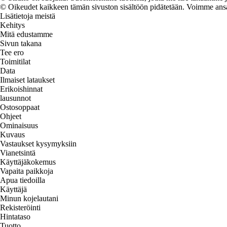
© Oikeudet kaikkeen tämän sivuston sisältöön pidätetään. Voimme ansait
Lisätietoja meistä
Kehitys
Mitä edustamme
Sivun takana
Tee ero
Toimitilat
Data
Ilmaiset lataukset
Erikoishinnat
lausunnot
Ostosoppaat
Ohjeet
Ominaisuus
Kuvaus
Vastaukset kysymyksiin
Vianetsintä
Käyttäjäkokemus
Vapaita paikkoja
Apua tiedoilla
Käyttäjä
Minun kojelautani
Rekisteröinti
Hintataso
Tuotto