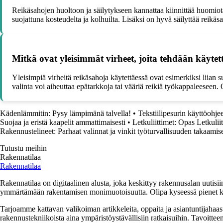
Reikäsahojen huoltoon ja säilytykseen kannattaa kiinnittää huomiota,
suojattuna kosteudelta ja kolhuilta. Lisäksi on hyvä säilyttää reikäs
Mitkä ovat yleisimmät virheet, joita tehdään käytet
Yleisimpiä virheitä reikäsahoja käytettäessä ovat esimerkiksi liian 
valinta voi aiheuttaa epätarkkoja tai vääriä reikiä työkappaleeseen. 
Kädenlämmitin: Pysy lämpimänä talvella!
•
Tekstiilipesurin käyttöohjee
Suojaa ja eristä kaapelit ammattimaisesti
•
Letkuliittimet: Opas Letkulii
Rakennustelineet: Parhaat valinnat ja vinkit työturvallisuuden takaamis
Tutustu meihin
Rakennatilaa
Rakennatilaa
Rakennatilaa on digitaalinen alusta, joka keskittyy rakennusalan uutisiin
ymmärtämään rakentamisen monimuotoisuutta. Olipa kyseessä pienet kor
Tarjoamme kattavan valikoiman artikkeleita, oppaita ja asiantuntijahaas
rakennustekniikoista aina ympäristöystävällisiin ratkaisuihin. Tavoittee