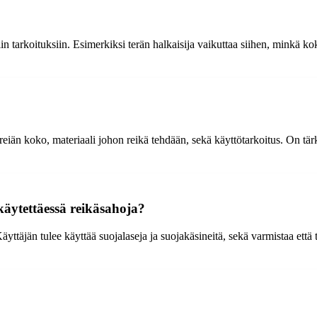
iin tarkoituksiin. Esimerkiksi terän halkaisija vaikuttaa siihen, minkä ko
 reiän koko, materiaali johon reikä tehdään, sekä käyttötarkoitus. On tä
käytettäessä reikäsahoja?
yttäjän tulee käyttää suojalaseja ja suojakäsineitä, sekä varmistaa että t