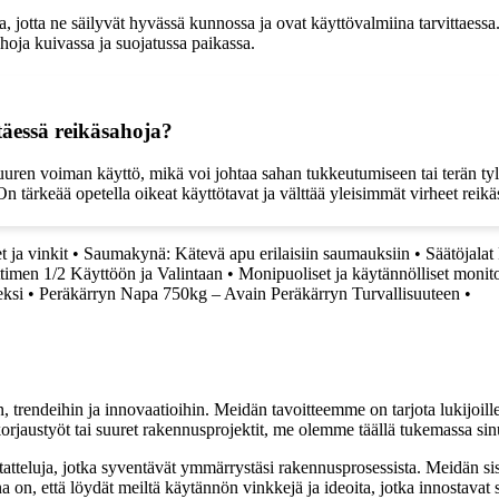
 jotta ne säilyvät hyvässä kunnossa ja ovat käyttövalmiina tarvittaessa. 
ahoja kuivassa ja suojatussa paikassa.
täessä reikäsahoja?
suuren voiman käyttö, mikä voi johtaa sahan tukkeutumiseen tai terän tyl
On tärkeää opetella oikeat käyttötavat ja välttää yleisimmät virheet reikä
t ja vinkit
•
Saumakynä: Kätevä apu erilaisiin saumauksiin
•
Säätöjalat
ttimen 1/2 Käyttöön ja Valintaan
•
Monipuoliset ja käytännölliset monit
eksi
•
Peräkärryn Napa 750kg – Avain Peräkärryn Turvallisuuteen
•
, trendeihin ja innovaatioihin. Meidän tavoitteemme on tarjota lukijoillem
jaustyöt tai suuret rakennusprojektit, me olemme täällä tukemassa sin
tatteluja, jotka syventävät ymmärrystäsi rakennusprosessista. Meidän si
na on, että löydät meiltä käytännön vinkkejä ja ideoita, jotka innostava