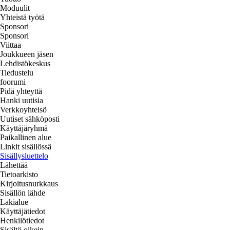
Moduulit
Yhteistä työtä
Sponsori
Sponsori
Viittaa
Joukkueen jäsen
Lehdistökeskus
Tiedustelu
foorumi
Pidä yhteyttä
Hanki uutisia
Verkkoyhteisö
Uutiset sähköposti
Käyttäjäryhmä
Paikallinen alue
Linkit sisällössä
Sisällysluettelo
Lähettää
Tietoarkisto
Kirjoitusnurkkaus
Sisällön lähde
Lakialue
Käyttäjätiedot
Henkilötiedot
Sisältö oikein