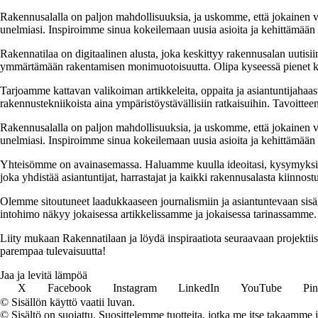
Rakennusalalla on paljon mahdollisuuksia, ja uskomme, että jokainen v
unelmiasi. Inspiroimme sinua kokeilemaan uusia asioita ja kehittämään tai
Rakennatilaa on digitaalinen alusta, joka keskittyy rakennusalan uutisiin
ymmärtämään rakentamisen monimuotoisuutta. Olipa kyseessä pienet kor
Tarjoamme kattavan valikoiman artikkeleita, oppaita ja asiantuntijahaas
rakennustekniikoista aina ympäristöystävällisiin ratkaisuihin. Tavoittee
Rakennusalalla on paljon mahdollisuuksia, ja uskomme, että jokainen v
unelmiasi. Inspiroimme sinua kokeilemaan uusia asioita ja kehittämään tai
Yhteisömme on avainasemassa. Haluamme kuulla ideoitasi, kysymyksiäs
joka yhdistää asiantuntijat, harrastajat ja kaikki rakennusalasta kiinnost
Olemme sitoutuneet laadukkaaseen journalismiin ja asiantuntevaan sis
intohimo näkyy jokaisessa artikkelissamme ja jokaisessa tarinassamme.
Liity mukaan Rakennatilaan ja löydä inspiraatiota seuraavaan projekti
parempaa tulevaisuutta!
Jaa ja levitä lämpöä
X
Facebook
Instagram
LinkedIn
YouTube
Pin
© Sisällön käyttö vaatii luvan.
© Sisältö on suojattu. Suosittelemme tuotteita, jotka me itse takaamme 