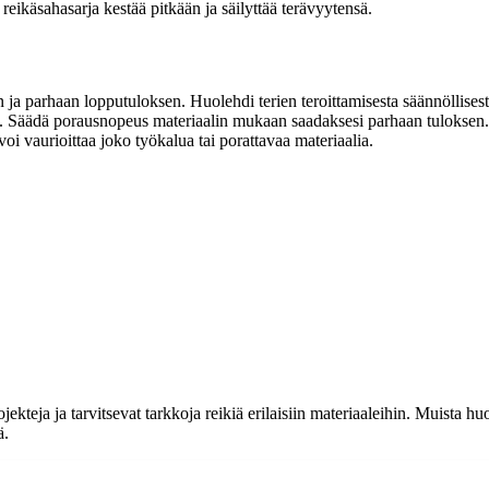
 reikäsahasarja kestää pitkään ja säilyttää terävyytensä.
ja parhaan lopputuloksen. Huolehdi terien teroittamisesta säännöllisest
sia. Säädä porausnopeus materiaalin mukaan saadaksesi parhaan tuloksen.
e voi vaurioittaa joko työkalua tai porattavaa materiaalia.
teja ja tarvitsevat tarkkoja reikiä erilaisiin materiaaleihin. Muista huol
ä.