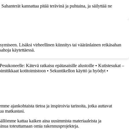
Sahanterät kannattaa pitää terävinä ja puhtaina, ja säilyttää ne
symiseen. Lisäksi virheellinen kiinnitys tai vääränlainen reikäsahan
sahoja käytettäessä.
 Pesukoneelle: Kätevä ratkaisu epätasaisille alustoille
•
Kutistesukat –
oimitikkaat kotitoimistoon
•
Sekuntikellon käyttö ja hyödyt
•
me ajankohtaista tietoa ja inspiroivia tarinoita, jotka auttavat
ua matkastasi.
sällömme kattaa kaiken aina uusimmista materiaaleista ja
t sinua toteuttamaan omia rakennusprojekteja.