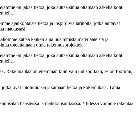
ämme on jakaa tietoa, joka auttaa sinua ottamaan askelia kohti
ennellä.
me ajankohtaista tietoa ja inspiroivia tarinoita, jotka auttavat
ua matkastasi.
sällömme kattaa kaiken aina uusimmista materiaaleista ja
t sinua toteuttamaan omia rakennusprojekteja.
ämme on jakaa tietoa, joka auttaa sinua ottamaan askelia kohti
ennellä.
a. Rakennatilaa on enemmän kuin vain uutisportaali; se on foorumi,
, jotka ovat intohimoisia jakamaan tietoa ja kokemuksia. Tämä
akennusalan haasteissa ja mahdollisuuksissa. Yhdessä voimme rakentaa