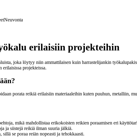
et
Neuvonta
kalu erilaisiin projekteihin
uista, joka löytyy niin ammattilaisen kuin harrastelijankin työkalupak
rilaisissa projekteissa.
tään?
voidaan porata reikiä erilaisiin materiaaleihin kuten puuhun, metalliin, 
oehtoja, mikä mahdollistaa erikokoisten reikien poraamisen eri käyttötar
ja siistejä reikiä ilman suuria jälkiä.
 sillä se poraa reiän nopeasti ja tehokkaasti.