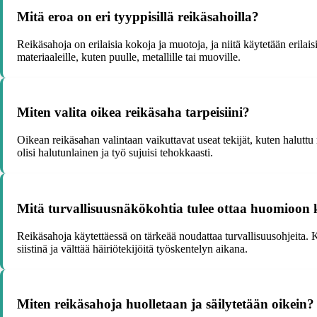
Mitä eroa on eri tyyppisillä reikäsahoilla?
Reikäsahoja on erilaisia kokoja ja muotoja, ja niitä käytetään erilais
materiaaleille, kuten puulle, metallille tai muoville.
Miten valita oikea reikäsaha tarpeisiini?
Oikean reikäsahan valintaan vaikuttavat useat tekijät, kuten haluttu
olisi halutunlainen ja työ sujuisi tehokkaasti.
Mitä turvallisuusnäkökohtia tulee ottaa huomioon 
Reikäsahoja käytettäessä on tärkeää noudattaa turvallisuusohjeita. Kä
siistinä ja välttää häiriötekijöitä työskentelyn aikana.
Miten reikäsahoja huolletaan ja säilytetään oikein?