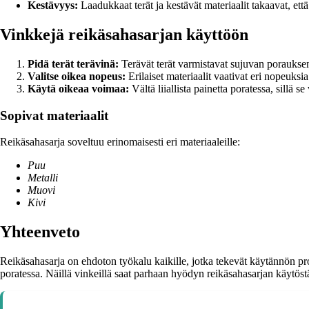
Kestävyys:
Laadukkaat terät ja kestävät materiaalit takaavat, että
Vinkkejä reikäsahasarjan käyttöön
Pidä terät terävinä:
Terävät terät varmistavat sujuvan porauksen 
Valitse oikea nopeus:
Erilaiset materiaalit vaativat eri nopeuk
Käytä oikeaa voimaa:
Vältä liiallista painetta poratessa, sillä s
Sopivat materiaalit
Reikäsahasarja soveltuu erinomaisesti eri materiaaleille:
Puu
Metalli
Muovi
Kivi
Yhteenveto
Reikäsahasarja on ehdoton työkalu kaikille, jotka tekevät käytännön projek
poratessa. Näillä vinkeillä saat parhaan hyödyn reikäsahasarjan käytöst