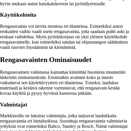
hyvin mukaan auton hanskalokeroon tai pyöräilyreissulle.
Käyttökohteita
Rengasavainta voi tarvita monissa eri tilanteissa. Esimerkiksi auton
renkaiden vaihto vaatii usein rengasavainta, jotta saadaan pultit auki ja
renkaat vaihdettua. Myös pyöränkorjaus on yksi yleinen käyttökohde
rengasavaimelle, kun esimerkiksi satulan tai ohjaustangon säätäminen
vaatii ruuvien löysäämistä tai kiristämistä.
Rengasavainten Ominaisuudet
Rengasavaimen valinnassa kannattaa kiinnittää huomiota muutamiin
tärkeisiin ominaisuuksiin. Ensinnäkin avaimen koko ja muoto
vaikuttavat sen käytettävyyteen eri tilanteissa. Toiseksi, laadukas
materiaali ja kestävä rakenne varmistavat, että rengasavain kestää
kovaa käyttöä ja pysyy hyvässä kunnossa pitkään.
Valmistajat
Markkinoilla on lukuisia valmistajia, jotka tarjoavat laadukkaita
rengasavaimia eri hintaluokissa. Suosittuja rengasavaimia valmistavia
yrityksiä ovat esimerkiksi Bahco, Stanley ja Bosch. Nämä valmistajat