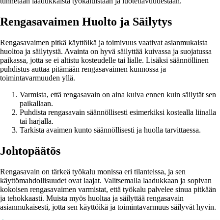
tunnetaan laadukkaista työkaluistaan ja luotettavuudestaan.
Rengasavaimen Huolto ja Säilytys
Rengasavaimen pitkä käyttöikä ja toimivuus vaativat asianmukaista
huoltoa ja säilytystä. Avainta on hyvä säilyttää kuivassa ja suojatussa
paikassa, jotta se ei altistu kosteudelle tai lialle. Lisäksi säännöllinen
puhdistus auttaa pitämään rengasavaimen kunnossa ja
toimintavarmuuden yllä.
Varmista, että rengasavain on aina kuiva ennen kuin säilytät sen
paikallaan.
Puhdista rengasavain säännöllisesti esimerkiksi kostealla liinalla
tai harjalla.
Tarkista avaimen kunto säännöllisesti ja huolla tarvittaessa.
Johtopäätös
Rengasavain on tärkeä työkalu monissa eri tilanteissa, ja sen
käyttömahdollisuudet ovat laajat. Valitsemalla laadukkaan ja sopivan
kokoisen rengasavaimen varmistat, että työkalu palvelee sinua pitkään
ja tehokkaasti. Muista myös huoltaa ja säilyttää rengasavain
asianmukaisesti, jotta sen käyttöikä ja toimintavarmuus säilyvät hyvin.