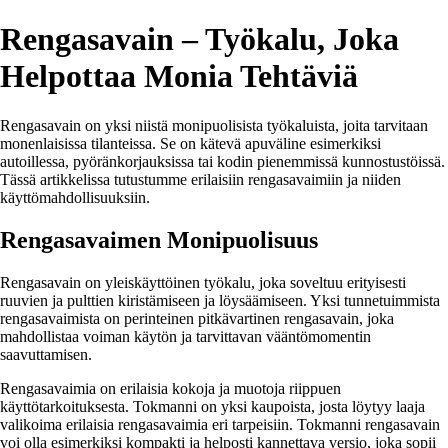
Rengasavain – Työkalu, Joka
Helpottaa Monia Tehtäviä
Rengasavain on yksi niistä monipuolisista työkaluista, joita tarvitaan
monenlaisissa tilanteissa. Se on kätevä apuväline esimerkiksi
autoillessa, pyöränkorjauksissa tai kodin pienemmissä kunnostustöissä.
Tässä artikkelissa tutustumme erilaisiin rengasavaimiin ja niiden
käyttömahdollisuuksiin.
Rengasavaimen Monipuolisuus
Rengasavain on yleiskäyttöinen työkalu, joka soveltuu erityisesti
ruuvien ja pulttien kiristämiseen ja löysäämiseen. Yksi tunnetuimmista
rengasavaimista on perinteinen pitkävartinen rengasavain, joka
mahdollistaa voiman käytön ja tarvittavan vääntömomentin
saavuttamisen.
Rengasavaimia on erilaisia kokoja ja muotoja riippuen
käyttötarkoituksesta. Tokmanni on yksi kaupoista, josta löytyy laaja
valikoima erilaisia rengasavaimia eri tarpeisiin. Tokmanni rengasavain
voi olla esimerkiksi kompakti ja helposti kannettava versio, joka sopii