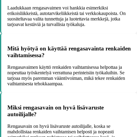
Laadukkaan rengasavaimen voi hankkia esimerkiksi
erikoisliikkeistä, autotarvikeliikkeistä tai verkkokaupoista. On
suositeltavaa valita tunnettuja ja luotettavia merkkejä, jotka
tarjoavat kestäviä ja turvallisia työkaluja.
Mitä hyötyä on käyttää rengasavainta renkaiden
vaihtamisessa?
Rengasavaimen käyttö renkaiden vaihtamisessa helpottaa ja
nopeuttaa työskentelyä verrattuna perinteisiin työkaluihin. Se
tarjoaa myös paremman vääntövoiman, mikä tekee renkaiden
vaihtamisesta tehokkaampaa.
Miksi rengasavain on hyvä lisävaruste
autoilijalle?
Rengasavain on hyvä lisävaruste autoilijalle, koska se
mahdollistaa renkaiden vaihtamisen helposti ja nopeasti