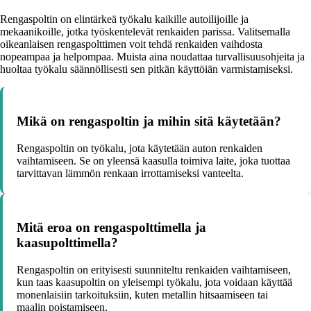
Rengaspoltin on elintärkeä työkalu kaikille autoilijoille ja
mekaanikoille, jotka työskentelevät renkaiden parissa. Valitsemalla
oikeanlaisen rengaspolttimen voit tehdä renkaiden vaihdosta
nopeampaa ja helpompaa. Muista aina noudattaa turvallisuusohjeita ja
huoltaa työkalu säännöllisesti sen pitkän käyttöiän varmistamiseksi.
Mikä on rengaspoltin ja mihin sitä käytetään?
Rengaspoltin on työkalu, jota käytetään auton renkaiden
vaihtamiseen. Se on yleensä kaasulla toimiva laite, joka tuottaa
tarvittavan lämmön renkaan irrottamiseksi vanteelta.
Mitä eroa on rengaspolttimella ja
kaasupolttimella?
Rengaspoltin on erityisesti suunniteltu renkaiden vaihtamiseen,
kun taas kaasupoltin on yleisempi työkalu, jota voidaan käyttää
monenlaisiin tarkoituksiin, kuten metallin hitsaamiseen tai
maalin poistamiseen.