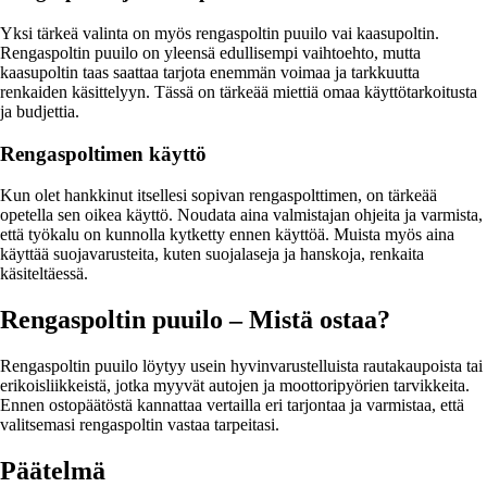
Yksi tärkeä valinta on myös rengaspoltin puuilo vai kaasupoltin.
Rengaspoltin puuilo on yleensä edullisempi vaihtoehto, mutta
kaasupoltin taas saattaa tarjota enemmän voimaa ja tarkkuutta
renkaiden käsittelyyn. Tässä on tärkeää miettiä omaa käyttötarkoitusta
ja budjettia.
Rengaspoltimen käyttö
Kun olet hankkinut itsellesi sopivan rengaspolttimen, on tärkeää
opetella sen oikea käyttö. Noudata aina valmistajan ohjeita ja varmista,
että työkalu on kunnolla kytketty ennen käyttöä. Muista myös aina
käyttää suojavarusteita, kuten suojalaseja ja hanskoja, renkaita
käsiteltäessä.
Rengaspoltin puuilo – Mistä ostaa?
Rengaspoltin puuilo löytyy usein hyvinvarustelluista rautakaupoista tai
erikoisliikkeistä, jotka myyvät autojen ja moottoripyörien tarvikkeita.
Ennen ostopäätöstä kannattaa vertailla eri tarjontaa ja varmistaa, että
valitsemasi rengaspoltin vastaa tarpeitasi.
Päätelmä