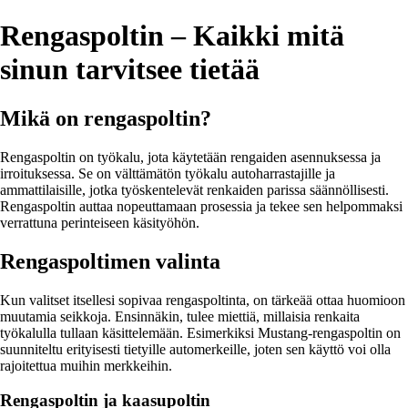
Rengaspoltin – Kaikki mitä
sinun tarvitsee tietää
Mikä on rengaspoltin?
Rengaspoltin on työkalu, jota käytetään rengaiden asennuksessa ja
irroituksessa. Se on välttämätön työkalu autoharrastajille ja
ammattilaisille, jotka työskentelevät renkaiden parissa säännöllisesti.
Rengaspoltin auttaa nopeuttamaan prosessia ja tekee sen helpommaksi
verrattuna perinteiseen käsityöhön.
Rengaspoltimen valinta
Kun valitset itsellesi sopivaa rengaspoltinta, on tärkeää ottaa huomioon
muutamia seikkoja. Ensinnäkin, tulee miettiä, millaisia renkaita
työkalulla tullaan käsittelemään. Esimerkiksi Mustang-rengaspoltin on
suunniteltu erityisesti tietyille automerkeille, joten sen käyttö voi olla
rajoitettua muihin merkkeihin.
Rengaspoltin ja kaasupoltin