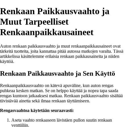
Renkaan Paikkausvaahto ja
Muut Tarpeelliset
Renkaanpaikkausaineet
Auton renkaan paikkausvaahto ja muut renkaanpaikkausaineet ovat
tärkeitä tuotteita, joita kannattaa pitää autossa matkojen varalta. Tässä
artikkelissa käsittelemme erilaisia renkaan paikkausaineita ja niiden
käyttöä.
Renkaan Paikkausvaahto ja Sen Käyttö
Renkaanpaikkausvaahto on kätevä apuväline, kun auton rengas
puhkeaa kesken matkan. Se on helppo käyttää ja nopea tapa saada
rengas kuntoon jatkaaksesi matkaa. Renkaan paikkausvaahto sisältää
tiivistävää ainetta sekä ilmaa renkaan täyttämiseen.
Rengasvaahtoa käytetään seuraavasti:
Aseta vaahto renkaaseen lävistäen pullon suutin renkaan
venttiiliin.