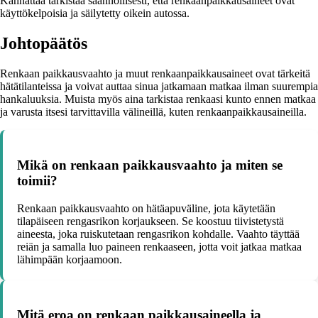
Kannattaa tarkistaa säännöllisesti, että renkaanpaikkausaineet ovat
käyttökelpoisia ja säilytetty oikein autossa.
Johtopäätös
Renkaan paikkausvaahto ja muut renkaanpaikkausaineet ovat tärkeitä
hätätilanteissa ja voivat auttaa sinua jatkamaan matkaa ilman suurempia
hankaluuksia. Muista myös aina tarkistaa renkaasi kunto ennen matkaa
ja varusta itsesi tarvittavilla välineillä, kuten renkaanpaikkausaineilla.
Mikä on renkaan paikkausvaahto ja miten se
toimii?
Renkaan paikkausvaahto on hätäapuväline, jota käytetään
tilapäiseen rengasrikon korjaukseen. Se koostuu tiivistetystä
aineesta, joka ruiskutetaan rengasrikon kohdalle. Vaahto täyttää
reiän ja samalla luo paineen renkaaseen, jotta voit jatkaa matkaa
lähimpään korjaamoon.
Mitä eroa on renkaan paikkausaineella ja