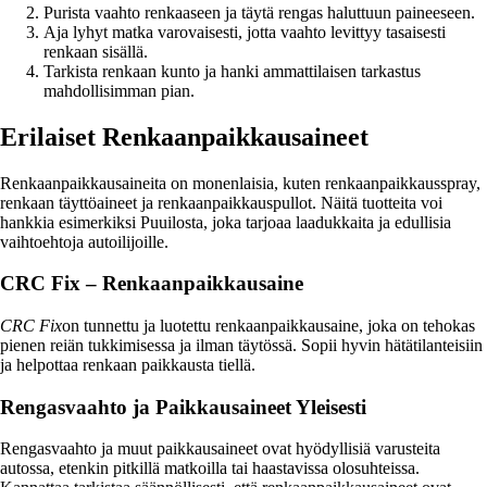
Purista vaahto renkaaseen ja täytä rengas haluttuun paineeseen.
Aja lyhyt matka varovaisesti, jotta vaahto levittyy tasaisesti
renkaan sisällä.
Tarkista renkaan kunto ja hanki ammattilaisen tarkastus
mahdollisimman pian.
Erilaiset Renkaanpaikkausaineet
Renkaanpaikkausaineita on monenlaisia, kuten renkaanpaikkausspray,
renkaan täyttöaineet ja renkaanpaikkauspullot. Näitä tuotteita voi
hankkia esimerkiksi Puuilosta, joka tarjoaa laadukkaita ja edullisia
vaihtoehtoja autoilijoille.
CRC Fix – Renkaanpaikkausaine
CRC Fix
on tunnettu ja luotettu renkaanpaikkausaine, joka on tehokas
pienen reiän tukkimisessa ja ilman täytössä. Sopii hyvin hätätilanteisiin
ja helpottaa renkaan paikkausta tiellä.
Rengasvaahto ja Paikkausaineet Yleisesti
Rengasvaahto ja muut paikkausaineet ovat hyödyllisiä varusteita
autossa, etenkin pitkillä matkoilla tai haastavissa olosuhteissa.