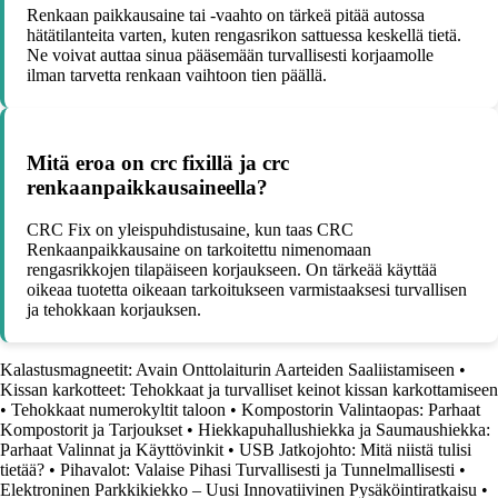
Renkaan paikkausaine tai -vaahto on tärkeä pitää autossa
hätätilanteita varten, kuten rengasrikon sattuessa keskellä tietä.
Ne voivat auttaa sinua pääsemään turvallisesti korjaamolle
ilman tarvetta renkaan vaihtoon tien päällä.
Mitä eroa on crc fixillä ja crc
renkaanpaikkausaineella?
CRC Fix on yleispuhdistusaine, kun taas CRC
Renkaanpaikkausaine on tarkoitettu nimenomaan
rengasrikkojen tilapäiseen korjaukseen. On tärkeää käyttää
oikeaa tuotetta oikeaan tarkoitukseen varmistaaksesi turvallisen
ja tehokkaan korjauksen.
Kalastusmagneetit: Avain Onttolaiturin Aarteiden Saaliistamiseen
•
Kissan karkotteet: Tehokkaat ja turvalliset keinot kissan karkottamiseen
•
Tehokkaat numerokyltit taloon
•
Kompostorin Valintaopas: Parhaat
Kompostorit ja Tarjoukset
•
Hiekkapuhallushiekka ja Saumaushiekka:
Parhaat Valinnat ja Käyttövinkit
•
USB Jatkojohto: Mitä niistä tulisi
tietää?
•
Pihavalot: Valaise Pihasi Turvallisesti ja Tunnelmallisesti
•
Elektroninen Parkkikiekko – Uusi Innovatiivinen Pysäköintiratkaisu
•