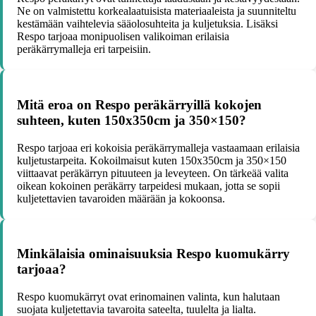
Ne on valmistettu korkealaatuisista materiaaleista ja suunniteltu
kestämään vaihtelevia sääolosuhteita ja kuljetuksia. Lisäksi
Respo tarjoaa monipuolisen valikoiman erilaisia
peräkärrymalleja eri tarpeisiin.
Mitä eroa on Respo peräkärryillä kokojen
suhteen, kuten 150x350cm ja 350×150?
Respo tarjoaa eri kokoisia peräkärrymalleja vastaamaan erilaisia
kuljetustarpeita. Kokoilmaisut kuten 150x350cm ja 350×150
viittaavat peräkärryn pituuteen ja leveyteen. On tärkeää valita
oikean kokoinen peräkärry tarpeidesi mukaan, jotta se sopii
kuljetettavien tavaroiden määrään ja kokoonsa.
Minkälaisia ominaisuuksia Respo kuomukärry
tarjoaa?
Respo kuomukärryt ovat erinomainen valinta, kun halutaan
suojata kuljetettavia tavaroita sateelta, tuulelta ja lialta.