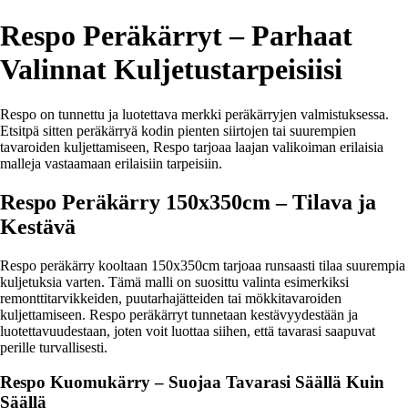
Respo Peräkärryt – Parhaat
Valinnat Kuljetustarpeisiisi
Respo on tunnettu ja luotettava merkki peräkärryjen valmistuksessa.
Etsitpä sitten peräkärryä kodin pienten siirtojen tai suurempien
tavaroiden kuljettamiseen, Respo tarjoaa laajan valikoiman erilaisia
malleja vastaamaan erilaisiin tarpeisiin.
Respo Peräkärry 150x350cm – Tilava ja
Kestävä
Respo peräkärry kooltaan 150x350cm tarjoaa runsaasti tilaa suurempia
kuljetuksia varten. Tämä malli on suosittu valinta esimerkiksi
remonttitarvikkeiden, puutarhajätteiden tai mökkitavaroiden
kuljettamiseen. Respo peräkärryt tunnetaan kestävyydestään ja
luotettavuudestaan, joten voit luottaa siihen, että tavarasi saapuvat
perille turvallisesti.
Respo Kuomukärry – Suojaa Tavarasi Säällä Kuin
Säällä