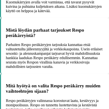
Kuomukärryjen avulla voit varmistaa, että tavarat pysyvät
kuivina ja puhtaina kuljetuksen aikana. Lisäksi kuomukärryjen
käyttö on helppoa ja kätevää.
Mistä löydän parhaat tarjoukset Respo
peräkärryistä?
Parhaiten Respo peräkärryjen tarjouksia kannattaa etsiä
valtuutetuilta jälleenmyyjiltä ja verkkokaupoista. Usein erilaiset
sesonki- ja alennuskampanjat tarjoavat hyviä mahdollisuuksia
hankkia laadukas Respo peräkärry edullisemmin. Kannattaa
seurata myös Respon virallisia kanavia ja verkkosivuja
mahdollisten tarjousten varalta.
Mitä hyötyä on valita Respo peräkärry muiden
vaihtoehtojen sijaan?
Respo peräkärryjen valinnassa korostuvat laatu, kestävyys ja
monipuolisuus. Respo on tunnettu luotettavista ja kestävistä