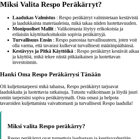
Miksi Valita Respo Peräkärryt?
Laadukas Valmistus
: Respo peräkärryt valmistetaan kestävistä
ja laadukkaista materiaaleista, mikä takaa niiden luotettavuuden.
Monipuoliset Mallit
: Valikoimasta löytyy erikokoisia ja
erilaisiin käyttötarkoituksiin sopivia peräkärryjä.
Turvallisuus Ensin
: Respo panostaa turvallisuuteen, joten voit
olla varma, että tavarasi kulkevat turvallisesti määränpäähänsä.
Kestävyys ja Pitkä Käyttöikä
: Respo peräkärryt kestävät aikaa
ja käyttöä, mikä tekee niistä pitkäaikaisen ja luotettavan
investoinnin.
Hanki Oma Respo Peräkärrysi Tänään
Oli kuljetustarpeesi mikä tahansa, Respo peräkärryt tarjoavat
laadukkaita ja luotettavia ratkaisuja. Tutustu valikoimaan ja löydä juuri
omiin tarpeisiisi sopiva peräkärrymalli. Osta omasi ja helpota
tavaroiden kuljettamista vaivattomasti ja turvallisesti Respo laadulla!
Miksi valita Respo peräkärry?
Respo peräkärryt ovat tunnettuja laadustaan ja kestävyydestään.