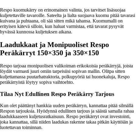
Respo kuomukärry on erinomainen valinta, jos tarvitset lisäsuojaa
kuljetettaville tavaroille. Sateelta ja lialta suojaava kuomu pitää tavarasi
kuivana ja puhtaana, oli sää sitten mikä tahansa. Kuomumalli on
erityisen kätevä silloin, kun haluat varmistaa, että tavarat pysyvät
hyvässä kunnossa kuljetuksen aikana.
Laadukkaat ja Monipuoliset Respo
Peräkärryt 150×350 ja 350×150
Respo tarjoaa monipuolisen valikoiman erikokoisia peräkärryjä, joista
löydät varmasti juuri omiin tarpeisiisi sopivan mallin. Olitpa sitten
kuljettamassa puutarhatraktoria, polkupyöriä tai huonekaluja, Respo
peräkärryistä löytyy sopiva vaihtoehto.
Tilaa Nyt Edullinen Respo Peräkärry Tarjous
Kun olet päättänyt hankkia uuden peräkärryn, kannattaa pitää silmällä
Respon tarjouksia. Hyödynnä edullinen tarjous ja säästä samalla rahaa
laadukkaaseen kuljetusratkaisuun. Respo peräkärryt ovat investointi,
joka kannattaa, sillä niiden laadukas rakenne takaa pitkän käyttöiän ja
luotettavan toiminnan.