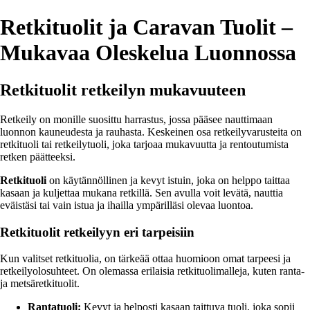
Retkituolit ja Caravan Tuolit –
Mukavaa Oleskelua Luonnossa
Retkituolit retkeilyn mukavuuteen
Retkeily on monille suosittu harrastus, jossa pääsee nauttimaan
luonnon kauneudesta ja rauhasta. Keskeinen osa retkeilyvarusteita on
retkituoli tai retkeilytuoli, joka tarjoaa mukavuutta ja rentoutumista
retken päätteeksi.
Retkituoli
on käytännöllinen ja kevyt istuin, joka on helppo taittaa
kasaan ja kuljettaa mukana retkillä. Sen avulla voit levätä, nauttia
eväistäsi tai vain istua ja ihailla ympärilläsi olevaa luontoa.
Retkituolit retkeilyyn eri tarpeisiin
Kun valitset retkituolia, on tärkeää ottaa huomioon omat tarpeesi ja
retkeilyolosuhteet. On olemassa erilaisia retkituolimalleja, kuten ranta-
ja metsäretkituolit.
Rantatuoli:
Kevyt ja helposti kasaan taittuva tuoli, joka sopii