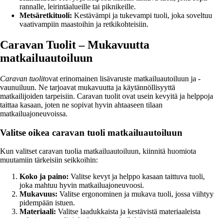
rannalle, leirintäalueille tai piknikeille.
Metsäretkituoli:
Kestävämpi ja tukevampi tuoli, joka soveltuu
vaativampiin maastoihin ja retkikohteisiin.
Caravan Tuolit – Mukavuutta
matkailuautoiluun
Caravan tuolit
ovat erinomainen lisävaruste matkailuautoiluun ja -
vaunuiluun. Ne tarjoavat mukavuutta ja käytännöllisyyttä
matkailijoiden tarpeisiin. Caravan tuolit ovat usein kevyitä ja helppoja
taittaa kasaan, joten ne sopivat hyvin ahtaaseen tilaan
matkailuajoneuvoissa.
Valitse oikea caravan tuoli matkailuautoiluun
Kun valitset caravan tuolia matkailuautoiluun, kiinnitä huomiota
muutamiin tärkeisiin seikkoihin:
Koko ja paino:
Valitse kevyt ja helppo kasaan taittuva tuoli,
joka mahtuu hyvin matkailuajoneuvoosi.
Mukavuus:
Valitse ergonominen ja mukava tuoli, jossa viihtyy
pidempään istuen.
Materiaali:
Valitse laadukkaista ja kestävistä materiaaleista