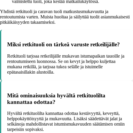
valmistettu tuoli, joka kestää matkailukäytössä.
Yhdistä retkituoli ja caravan tuoli matkustusmukavuutta ja
rentoutumista varten. Muista huoltaa ja säilyttää tuolit asianmukaisesti
pitkäikäisyyden takaamiseksi.
Miksi retkituoli on tärkeä varuste retkeilijälle?
Retkituoli tarjoaa retkeilijälle mukavan istumapaikan tauoille ja
rentoutumiseen luonnossa. Se on kevyt ja helppo kuljettaa
mukana retkillä, ja tarjoaa tukea selälle ja istuimelle
epätasaisillakin alustoilla.
Mitä ominaisuuksia hyvältä retkituolilta
kannattaa odottaa?
Hyvältä retkituolilta kannattaa odottaa kestävyyttä, keveyttä,
helppokäyttöisyyttä ja mukavuutta. Lisäksi säädettävät jalat ja
selkänoja mahdollistavat istumismukavuuden säätämisen omiin
tarpeisiin sopivaksi.