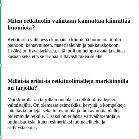
Miten retkituolin valintaan kannattaa kiinnittää
huomiota?
Retkituolia valittaessa kannattaa kiinnittää huomiota tuolin
painoon, kantavuuteen, materiaaleihin ja pakkauskokoon.
Lisäksi on hyvä tarkistaa, että tuoli on helppo avata ja taittaa
kasaan sekä että se tarjoaa riittävästi tukea selälle.
Millaisia erilaisia retkituolimalleja markkinoilla
on tarjolla?
Markkinoilla on tarjolla monenlaisia retkituolimalleja eri
valmistajilta. On olemassa esimerkiksi kevyitä ja kompakteja
taitettavia tuoleja, sekä tukevampia ja mukavampia malleja
pidemmille retkille. Lisäksi on erilaisia värivaihtoehtoja ja
ominaisuuksia, kuten esimerkiksi juomatelineitä ja
säilytystaskuja.