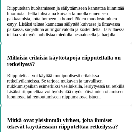
Riipputeltan huoltamiseen ja säilyttämiseen kannattaa kiinnittää
huomiota. Teltta tulisi aina kuivata kunnolla ennen sen
pakkaamista, jotta homeen ja homeitiöiden muodostuminen
estyy. Lisäksi telttaa kannattaa säilyttää kuivassa ja ilmavassa
paikassa, suojattuna auringonvalolta ja kosteudelta. Tarvittaessa
telttaa voi myös puhdistaa miedolla pesuaineella ja harjalla.
Millaisia erilaisia käyttötapoja riipputeltalla on
retkeilyssä?
Riipputelttaa voi käyttää monipuolisesti erilaisissa
retkeilytilanteissa. Se tarjoaa mukavan ja turvallisen
nukkumispaikan esimerkiksi vaelluksilla, leiriytyessä tai retkillä.
Lisäksi riipputelttaa voi hyödyntää myös päiväunien ottamiseen
luonnossa tai rentoutumiseen riippumatossa istuen.
Mitkä ovat yleisimmät virheet, joita ihmiset
tekevät käyttäessään riipputelttaa retkeilyssä?