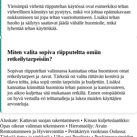
Yleisimpiä virheitä riipputeltan käytössä ovat esimerkiksi teltan
virheellinen kiinnitys tai pystytys, mikä voi johtaa epämukavaan
nukkumiseen tai jopa teltan vaurioitumiseen. Lisäksi teltan
huolto ja säilytys saattavat jäädä vähälle huomiolle, mikä
lyhentää teltan käyttöikää.
Miten valita sopiva riipputeltta omiin
retkeilytarpeisiin?
Sopivan riipputeltan valinnassa kannattaa ottaa huomioon omat
retkeilytarpeet ja -tavat. Tärkeää on valita riittävän kestävä ja
tilava teltta, joka sopii omiin tarpeisiin ja budjettiin. Lisäksi
kannattaa kiinnittää huomiota teltan painoon ja kantavuuteen,
jos aikoo kuljettaa sitä mukanaan retkillä. Ennen ostopäätöstä
on hyvä vertailla eri telttamalleja ja lukea muiden käyttäjien
arvosteluja.
Aluskate: Kattavan suojan rakentamiseen
•
Kissan kuljetuslaatikko:
Opas oikean valinnan tekemiseen
•
Hierontaöljy: Avain
Rentoutumiseen ja Hyvinvointiin
•
Peräkärryn vuokraus Oulussa:
Tärkeää tietoa ja vinkkejä
•
Ulko-ovi Puuilosta
•
Pyykinpesuaineiden