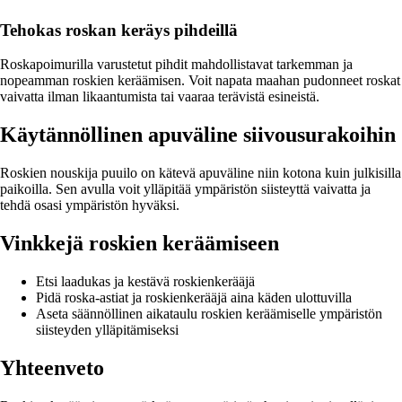
Tehokas roskan keräys pihdeillä
Roskapoimurilla varustetut pihdit mahdollistavat tarkemman ja
nopeamman roskien keräämisen. Voit napata maahan pudonneet roskat
vaivatta ilman likaantumista tai vaaraa terävistä esineistä.
Käytännöllinen apuväline siivousurakoihin
Roskien nouskija puuilo on kätevä apuväline niin kotona kuin julkisilla
paikoilla. Sen avulla voit ylläpitää ympäristön siisteyttä vaivatta ja
tehdä osasi ympäristön hyväksi.
Vinkkejä roskien keräämiseen
Etsi laadukas ja kestävä roskienkerääjä
Pidä roska-astiat ja roskienkerääjä aina käden ulottuvilla
Aseta säännöllinen aikataulu roskien keräämiselle ympäristön
siisteyden ylläpitämiseksi
Yhteenveto