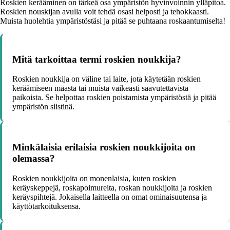
Roskien kerääminen on tärkeä osa ympäristön hyvinvoinnin ylläpitoa.
Roskien nouskijan avulla voit tehdä osasi helposti ja tehokkaasti.
Muista huolehtia ympäristöstäsi ja pitää se puhtaana roskaantumiselta!
Mitä tarkoittaa termi roskien noukkija?
Roskien noukkija on väline tai laite, jota käytetään roskien
keräämiseen maasta tai muista vaikeasti saavutettavista
paikoista. Se helpottaa roskien poistamista ympäristöstä ja pitää
ympäristön siistinä.
Minkälaisia erilaisia roskien noukkijoita on
olemassa?
Roskien noukkijoita on monenlaisia, kuten roskien
keräyskeppejä, roskapoimureita, roskan noukkijoita ja roskien
keräyspihtejä. Jokaisella laitteella on omat ominaisuutensa ja
käyttötarkoituksensa.