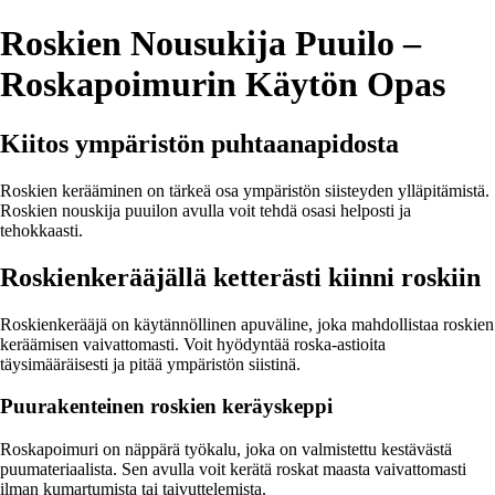
Roskien Nousukija Puuilo –
Roskapoimurin Käytön Opas
Kiitos ympäristön puhtaanapidosta
Roskien kerääminen on tärkeä osa ympäristön siisteyden ylläpitämistä.
Roskien nouskija puuilon avulla voit tehdä osasi helposti ja
tehokkaasti.
Roskienkerääjällä ketterästi kiinni roskiin
Roskienkerääjä on käytännöllinen apuväline, joka mahdollistaa roskien
keräämisen vaivattomasti. Voit hyödyntää roska-astioita
täysimääräisesti ja pitää ympäristön siistinä.
Puurakenteinen roskien keräyskeppi
Roskapoimuri on näppärä työkalu, joka on valmistettu kestävästä
puumateriaalista. Sen avulla voit kerätä roskat maasta vaivattomasti
ilman kumartumista tai taivuttelemista.