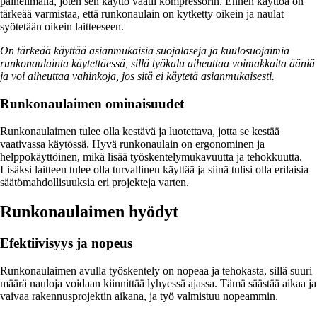
paineilmalla, joten sen käyttö vaatii kompressorin. Ennen käyttöä on
tärkeää varmistaa, että runkonaulain on kytketty oikein ja naulat
syötetään oikein laitteeseen.
On tärkeää käyttää asianmukaisia suojalaseja ja kuulosuojaimia
runkonaulainta käytettäessä, sillä työkalu aiheuttaa voimakkaita ääniä
ja voi aiheuttaa vahinkoja, jos sitä ei käytetä asianmukaisesti.
Runkonaulaimen ominaisuudet
Runkonaulaimen tulee olla kestävä ja luotettava, jotta se kestää
vaativassa käytössä. Hyvä runkonaulain on ergonominen ja
helppokäyttöinen, mikä lisää työskentelymukavuutta ja tehokkuutta.
Lisäksi laitteen tulee olla turvallinen käyttää ja siinä tulisi olla erilaisia
säätömahdollisuuksia eri projekteja varten.
Runkonaulaimen hyödyt
Efektiivisyys ja nopeus
Runkonaulaimen avulla työskentely on nopeaa ja tehokasta, sillä suuri
määrä nauloja voidaan kiinnittää lyhyessä ajassa. Tämä säästää aikaa ja
vaivaa rakennusprojektin aikana, ja työ valmistuu nopeammin.