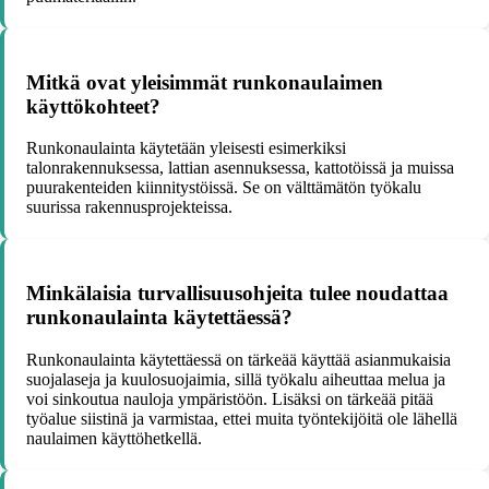
Mitkä ovat yleisimmät runkonaulaimen
käyttökohteet?
Runkonaulainta käytetään yleisesti esimerkiksi
talonrakennuksessa, lattian asennuksessa, kattotöissä ja muissa
puurakenteiden kiinnitystöissä. Se on välttämätön työkalu
suurissa rakennusprojekteissa.
Minkälaisia turvallisuusohjeita tulee noudattaa
runkonaulainta käytettäessä?
Runkonaulainta käytettäessä on tärkeää käyttää asianmukaisia
suojalaseja ja kuulosuojaimia, sillä työkalu aiheuttaa melua ja
voi sinkoutua nauloja ympäristöön. Lisäksi on tärkeää pitää
työalue siistinä ja varmistaa, ettei muita työntekijöitä ole lähellä
naulaimen käyttöhetkellä.