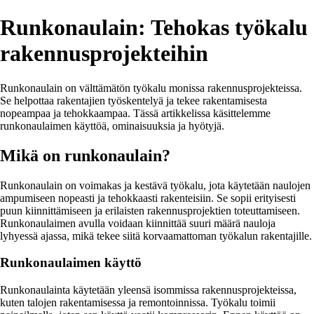
Runkonaulain: Tehokas työkalu
rakennusprojekteihin
Runkonaulain on välttämätön työkalu monissa rakennusprojekteissa.
Se helpottaa rakentajien työskentelyä ja tekee rakentamisesta
nopeampaa ja tehokkaampaa. Tässä artikkelissa käsittelemme
runkonaulaimen käyttöä, ominaisuuksia ja hyötyjä.
Mikä on runkonaulain?
Runkonaulain on voimakas ja kestävä työkalu, jota käytetään naulojen
ampumiseen nopeasti ja tehokkaasti rakenteisiin. Se sopii erityisesti
puun kiinnittämiseen ja erilaisten rakennusprojektien toteuttamiseen.
Runkonaulaimen avulla voidaan kiinnittää suuri määrä nauloja
lyhyessä ajassa, mikä tekee siitä korvaamattoman työkalun rakentajille.
Runkonaulaimen käyttö
Runkonaulainta käytetään yleensä isommissa rakennusprojekteissa,
kuten talojen rakentamisessa ja remontoinnissa. Työkalu toimii