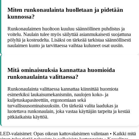
Miten runkonaulainta huolletaan ja pidetään
kunnossa?
Runkonaulaimen huoltoon kuuluu säännöllinen puhdistus ja
voitelu. Naulain tulee myös säilyttää asianmukaisesti suojattuna
pölyltä ja kosteudelta. Lisäksi on tärkeää tarkistaa säännöllisesti
naulaimen kunto ja tarvittaessa vaihtaa kuluneet osat uusiin.
Mitä ominaisuuksia kannattaa huomioida
runkonaulainta valittaessa?
Runkonaulainta valittaessa kannattaa kiinnittää huomiota
esimerkiksi laukaisumekanismiin, naulojen koko- ja
kuljetuskapasiteettiin, ergonomiaan sekä
turvallisuusominaisuuksiin. On tärkeää valita laadukas ja
luotettava runkonaulain, joka vastaa käyttäjän tarpeita ja kestää
pitkäaikaista käyttöä.
LED-valaisimet: Opas oikean kattovalaisimen valintaan
•
Kaikki mitä