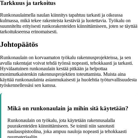
Tarkkuus ja tarkoitus
Runkonaulaimella naulan kiinnitys tapahtuu tarkasti ja oikeassa
kulmassa, mikä tekee rakenteista kestäviä ja luotettavia. Työkalu on
suunniteltu erityisesti runkorakenteiden kiinnittämiseen, joten se täyttää
tarkoitukseensa erinomaisesti.
Johtopäätös
Runkonaulain on korvaamaton työkalu rakennusprojekteissa, ja sen
avulla rakentajat voivat tehdä työnsä nopeasti, tehokkaasti ja tarkasti.
Hyvälaatuinen runkonaulain kestää pitkään ja helpottaa
monimutkaistenkin rakennusprojektien toteuttamista. Muista aina
käyttää runkonaulainta asianmukaisesti ja huolehtia työturvallisuudesta
työskennellessäsi sen kanssa.
Mikä on runkonaulain ja mihin sitä käytetään?
Runkonaulain on työkalu, jota käytetään rakennusalalla
puurakenteiden kiinnittämiseen. Se toimii niin sanotusti
naulauspistoolina, joka ampuu nauloja nopeasti ja tehokkaasti
puumateriaaliin.