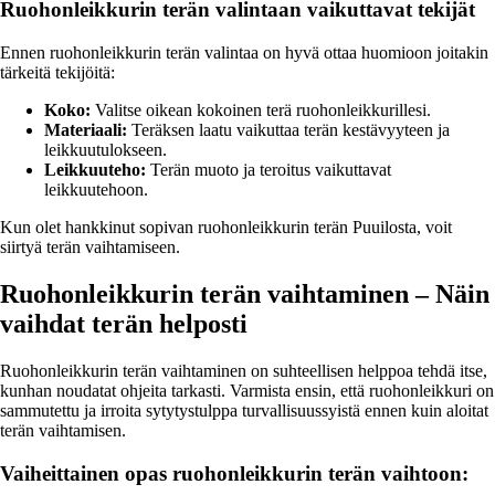
Ruohonleikkurin terän valintaan vaikuttavat tekijät
Ennen ruohonleikkurin terän valintaa on hyvä ottaa huomioon joitakin
tärkeitä tekijöitä:
Koko:
Valitse oikean kokoinen terä ruohonleikkurillesi.
Materiaali:
Teräksen laatu vaikuttaa terän kestävyyteen ja
leikkuutulokseen.
Leikkuuteho:
Terän muoto ja teroitus vaikuttavat
leikkuutehoon.
Kun olet hankkinut sopivan ruohonleikkurin terän Puuilosta, voit
siirtyä terän vaihtamiseen.
Ruohonleikkurin terän vaihtaminen – Näin
vaihdat terän helposti
Ruohonleikkurin terän vaihtaminen on suhteellisen helppoa tehdä itse,
kunhan noudatat ohjeita tarkasti. Varmista ensin, että ruohonleikkuri on
sammutettu ja irroita sytytystulppa turvallisuussyistä ennen kuin aloitat
terän vaihtamisen.
Vaiheittainen opas ruohonleikkurin terän vaihtoon: