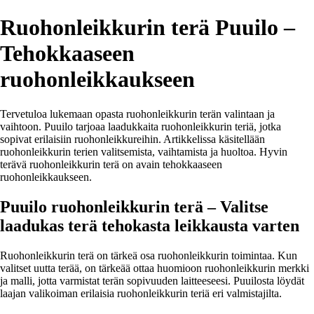
Ruohonleikkurin terä Puuilo –
Tehokkaaseen
ruohonleikkaukseen
Tervetuloa lukemaan opasta ruohonleikkurin terän valintaan ja
vaihtoon. Puuilo tarjoaa laadukkaita ruohonleikkurin teriä, jotka
sopivat erilaisiin ruohonleikkureihin. Artikkelissa käsitellään
ruohonleikkurin terien valitsemista, vaihtamista ja huoltoa. Hyvin
terävä ruohonleikkurin terä on avain tehokkaaseen
ruohonleikkaukseen.
Puuilo ruohonleikkurin terä – Valitse
laadukas terä tehokasta leikkausta varten
Ruohonleikkurin terä on tärkeä osa ruohonleikkurin toimintaa. Kun
valitset uutta terää, on tärkeää ottaa huomioon ruohonleikkurin merkki
ja malli, jotta varmistat terän sopivuuden laitteeseesi. Puuilosta löydät
laajan valikoiman erilaisia ruohonleikkurin teriä eri valmistajilta.