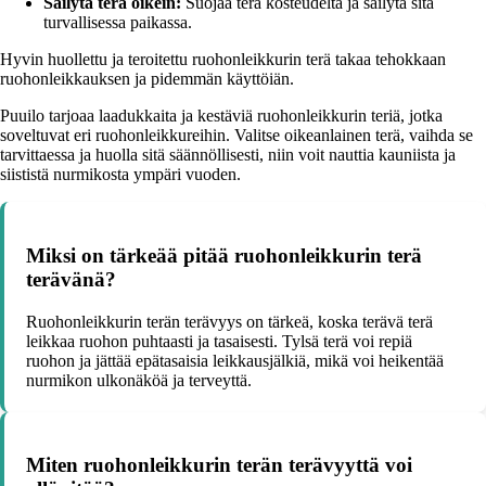
Säilytä terä oikein:
Suojaa terä kosteudelta ja säilytä sitä
turvallisessa paikassa.
Hyvin huollettu ja teroitettu ruohonleikkurin terä takaa tehokkaan
ruohonleikkauksen ja pidemmän käyttöiän.
Puuilo tarjoaa laadukkaita ja kestäviä ruohonleikkurin teriä, jotka
soveltuvat eri ruohonleikkureihin. Valitse oikeanlainen terä, vaihda se
tarvittaessa ja huolla sitä säännöllisesti, niin voit nauttia kauniista ja
siististä nurmikosta ympäri vuoden.
Miksi on tärkeää pitää ruohonleikkurin terä
terävänä?
Ruohonleikkurin terän terävyys on tärkeä, koska terävä terä
leikkaa ruohon puhtaasti ja tasaisesti. Tylsä terä voi repiä
ruohon ja jättää epätasaisia leikkausjälkiä, mikä voi heikentää
nurmikon ulkonäköä ja terveyttä.
Miten ruohonleikkurin terän terävyyttä voi