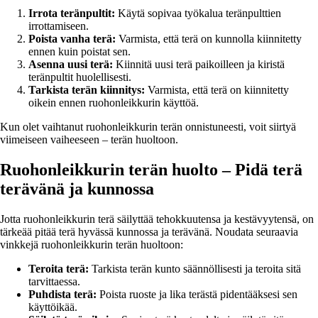
Irrota teränpultit:
Käytä sopivaa työkalua teränpulttien
irrottamiseen.
Poista vanha terä:
Varmista, että terä on kunnolla kiinnitetty
ennen kuin poistat sen.
Asenna uusi terä:
Kiinnitä uusi terä paikoilleen ja kiristä
teränpultit huolellisesti.
Tarkista terän kiinnitys:
Varmista, että terä on kiinnitetty
oikein ennen ruohonleikkurin käyttöä.
Kun olet vaihtanut ruohonleikkurin terän onnistuneesti, voit siirtyä
viimeiseen vaiheeseen – terän huoltoon.
Ruohonleikkurin terän huolto – Pidä terä
terävänä ja kunnossa
Jotta ruohonleikkurin terä säilyttää tehokkuutensa ja kestävyytensä, on
tärkeää pitää terä hyvässä kunnossa ja terävänä. Noudata seuraavia
vinkkejä ruohonleikkurin terän huoltoon:
Teroita terä:
Tarkista terän kunto säännöllisesti ja teroita sitä
tarvittaessa.
Puhdista terä:
Poista ruoste ja lika terästä pidentääksesi sen
käyttöikää.