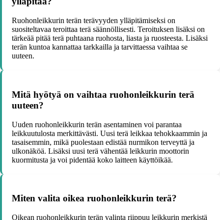
ylläpitää?
Ruohonleikkurin terän terävyyden ylläpitämiseksi on
suositeltavaa teroittaa terä säännöllisesti. Teroituksen lisäksi on
tärkeää pitää terä puhtaana ruohosta, liasta ja ruosteesta. Lisäksi
terän kuntoa kannattaa tarkkailla ja tarvittaessa vaihtaa se
uuteen.
Mitä hyötyä on vaihtaa ruohonleikkurin terä
uuteen?
Uuden ruohonleikkurin terän asentaminen voi parantaa
leikkuutulosta merkittävästi. Uusi terä leikkaa tehokkaammin ja
tasaisemmin, mikä puolestaan edistää nurmikon terveyttä ja
ulkonäköä. Lisäksi uusi terä vähentää leikkurin moottorin
kuormitusta ja voi pidentää koko laitteen käyttöikää.
Miten valita oikea ruohonleikkurin terä?
Oikean ruohonleikkurin terän valinta riippuu leikkurin merkistä