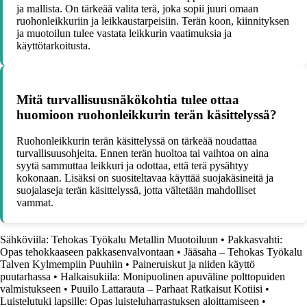
ja mallista. On tärkeää valita terä, joka sopii juuri omaan
ruohonleikkuriin ja leikkaustarpeisiin. Terän koon, kiinnityksen
ja muotoilun tulee vastata leikkurin vaatimuksia ja
käyttötarkoitusta.
Mitä turvallisuusnäkökohtia tulee ottaa
huomioon ruohonleikkurin terän käsittelyssä?
Ruohonleikkurin terän käsittelyssä on tärkeää noudattaa
turvallisuusohjeita. Ennen terän huoltoa tai vaihtoa on aina
syytä sammuttaa leikkuri ja odottaa, että terä pysähtyy
kokonaan. Lisäksi on suositeltavaa käyttää suojakäsineitä ja
suojalaseja terän käsittelyssä, jotta vältetään mahdolliset
vammat.
Sähköviila: Tehokas Työkalu Metallin Muotoiluun
•
Pakkasvahti:
Opas tehokkaaseen pakkasenvalvontaan
•
Jääsaha – Tehokas Työkalu
Talven Kylmempiin Puuhiin
•
Paineruiskut ja niiden käyttö
puutarhassa
•
Halkaisukiila: Monipuolinen apuväline polttopuiden
valmistukseen
•
Puuilo Lattarauta – Parhaat Ratkaisut Kotiisi
•
Luistelutuki lapsille: Opas luisteluharrastuksen aloittamiseen
•