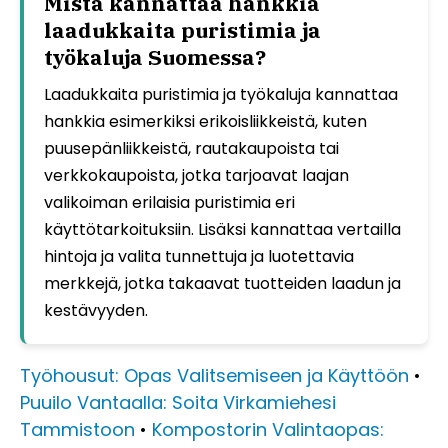
Mistä kannattaa hankkia
laadukkaita puristimia ja
työkaluja Suomessa?
Laadukkaita puristimia ja työkaluja kannattaa
hankkia esimerkiksi erikoisliikkeistä, kuten
puusepänliikkeistä, rautakaupoista tai
verkkokaupoista, jotka tarjoavat laajan
valikoiman erilaisia puristimia eri
käyttötarkoituksiin. Lisäksi kannattaa vertailla
hintoja ja valita tunnettuja ja luotettavia
merkkejä, jotka takaavat tuotteiden laadun ja
kestävyyden.
Työhousut: Opas Valitsemiseen ja Käyttöön
•
Puuilo Vantaalla: Soita Virkamiehesi
Tammistoon
•
Kompostorin Valintaopas: