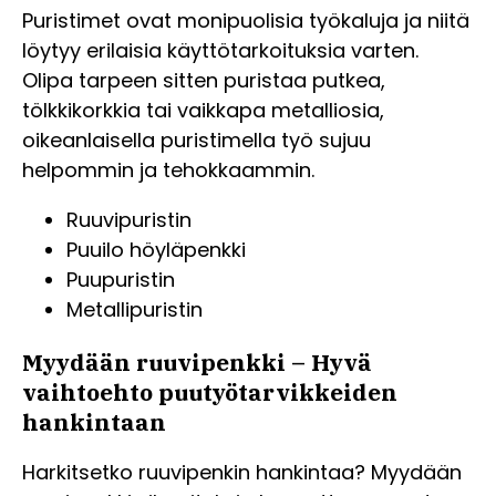
Puristimet ovat monipuolisia työkaluja ja niitä
löytyy erilaisia käyttötarkoituksia varten.
Olipa tarpeen sitten puristaa putkea,
tölkkikorkkia tai vaikkapa metalliosia,
oikeanlaisella puristimella työ sujuu
helpommin ja tehokkaammin.
Ruuvipuristin
Puuilo höyläpenkki
Puupuristin
Metallipuristin
Myydään ruuvipenkki – Hyvä
vaihtoehto puutyötarvikkeiden
hankintaan
Harkitsetko ruuvipenkin hankintaa? Myydään