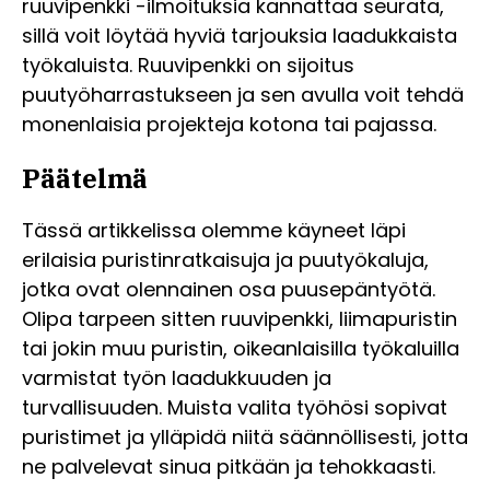
ruuvipenkki -ilmoituksia kannattaa seurata,
sillä voit löytää hyviä tarjouksia laadukkaista
työkaluista. Ruuvipenkki on sijoitus
puutyöharrastukseen ja sen avulla voit tehdä
monenlaisia projekteja kotona tai pajassa.
Päätelmä
Tässä artikkelissa olemme käyneet läpi
erilaisia puristinratkaisuja ja puutyökaluja,
jotka ovat olennainen osa puusepäntyötä.
Olipa tarpeen sitten ruuvipenkki, liimapuristin
tai jokin muu puristin, oikeanlaisilla työkaluilla
varmistat työn laadukkuuden ja
turvallisuuden. Muista valita työhösi sopivat
puristimet ja ylläpidä niitä säännöllisesti, jotta
ne palvelevat sinua pitkään ja tehokkaasti.