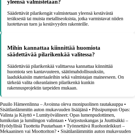
yleensä valmistetaan?
Säädettävät pilarikengät valmistetaan yleensä kestävästä
teräksestä tai muista metalliseoksista, jotka varmistavat niiden
luotettavan tuen ja kestävyyden rakenteille.
Mihin kannattaa kiinnittää huomiota
säädettävää pilarikenkää valitessa?
Säädettävää pilarikenkää valittaessa kannattaa kiinnittää
huomiota sen kantavuuteen, säätömahdollisuuksiin,
laadukkaisiin materiaaleihin sekä valmistajan maineeseen. On
tärkeää valita oikeanlainen pilarikenkä kunkin
rakennusprojektin tarpeiden mukaan.
Puuilo Hämeenlinna – Avoinna oleva monipuolinen rautakauppa
•
Sisätilanlämmitin auton mukavuuden lisääjänä
•
Pilssipumpun Opas:
Valinta ja Käyttö
•
Lumityövälineet: Opas lumenpudottimen,
lumikolan ja lumilingon valintaan
•
Varjostuskangas ja Juuttisäkki –
Hyödyllisiä Tuotteita Puutarhaan
•
Työnnettävä Ruohonleikkuri –
Mekaaninen vai Moottoriton?
•
Sisätilanlämmitin auton mukavuuden