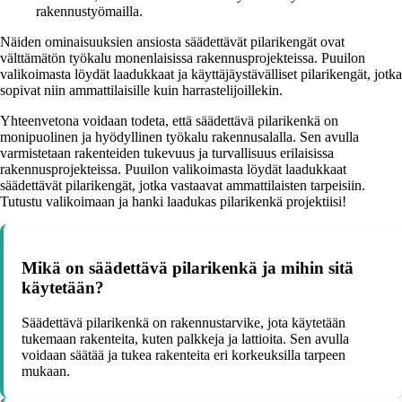
rakennustyömailla.
Näiden ominaisuuksien ansiosta säädettävät pilarikengät ovat
välttämätön työkalu monenlaisissa rakennusprojekteissa. Puuilon
valikoimasta löydät laadukkaat ja käyttäjäystävälliset pilarikengät, jotka
sopivat niin ammattilaisille kuin harrastelijoillekin.
Yhteenvetona voidaan todeta, että säädettävä pilarikenkä on
monipuolinen ja hyödyllinen työkalu rakennusalalla. Sen avulla
varmistetaan rakenteiden tukevuus ja turvallisuus erilaisissa
rakennusprojekteissa. Puuilon valikoimasta löydät laadukkaat
säädettävät pilarikengät, jotka vastaavat ammattilaisten tarpeisiin.
Tutustu valikoimaan ja hanki laadukas pilarikenkä projektiisi!
Mikä on säädettävä pilarikenkä ja mihin sitä
käytetään?
Säädettävä pilarikenkä on rakennustarvike, jota käytetään
tukemaan rakenteita, kuten palkkeja ja lattioita. Sen avulla
voidaan säätää ja tukea rakenteita eri korkeuksilla tarpeen
mukaan.