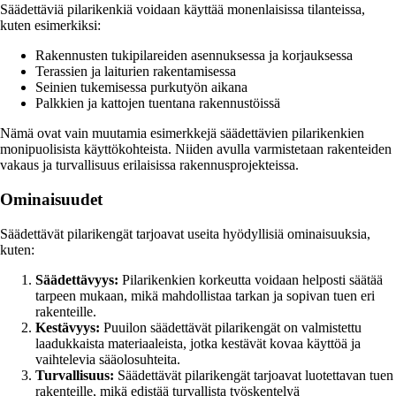
Säädettäviä pilarikenkiä voidaan käyttää monenlaisissa tilanteissa,
kuten esimerkiksi:
Rakennusten tukipilareiden asennuksessa ja korjauksessa
Terassien ja laiturien rakentamisessa
Seinien tukemisessa purkutyön aikana
Palkkien ja kattojen tuentana rakennustöissä
Nämä ovat vain muutamia esimerkkejä säädettävien pilarikenkien
monipuolisista käyttökohteista. Niiden avulla varmistetaan rakenteiden
vakaus ja turvallisuus erilaisissa rakennusprojekteissa.
Ominaisuudet
Säädettävät pilarikengät tarjoavat useita hyödyllisiä ominaisuuksia,
kuten:
Säädettävyys:
Pilarikenkien korkeutta voidaan helposti säätää
tarpeen mukaan, mikä mahdollistaa tarkan ja sopivan tuen eri
rakenteille.
Kestävyys:
Puuilon säädettävät pilarikengät on valmistettu
laadukkaista materiaaleista, jotka kestävät kovaa käyttöä ja
vaihtelevia sääolosuhteita.
Turvallisuus:
Säädettävät pilarikengät tarjoavat luotettavan tuen
rakenteille, mikä edistää turvallista työskentelyä