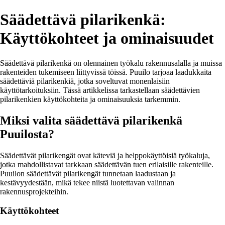
Säädettävä pilarikenkä:
Käyttökohteet ja ominaisuudet
Säädettävä pilarikenkä on olennainen työkalu rakennusalalla ja muissa
rakenteiden tukemiseen liittyvissä töissä. Puuilo tarjoaa laadukkaita
säädettäviä pilarikenkiä, jotka soveltuvat monenlaisiin
käyttötarkoituksiin. Tässä artikkelissa tarkastellaan säädettävien
pilarikenkien käyttökohteita ja ominaisuuksia tarkemmin.
Miksi valita säädettävä pilarikenkä
Puuilosta?
Säädettävät pilarikengät ovat käteviä ja helppokäyttöisiä työkaluja,
jotka mahdollistavat tarkkaan säädettävän tuen erilaisille rakenteille.
Puuilon säädettävät pilarikengät tunnetaan laadustaan ja
kestävyydestään, mikä tekee niistä luotettavan valinnan
rakennusprojekteihin.
Käyttökohteet