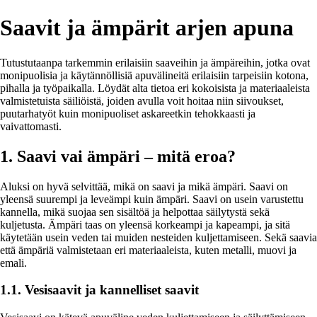
Saavit ja ämpärit arjen apuna
Tutustutaanpa tarkemmin erilaisiin saaveihin ja ämpäreihin, jotka ovat
monipuolisia ja käytännöllisiä apuvälineitä erilaisiin tarpeisiin kotona,
pihalla ja työpaikalla. Löydät alta tietoa eri kokoisista ja materiaaleista
valmistetuista säiliöistä, joiden avulla voit hoitaa niin siivoukset,
puutarhatyöt kuin monipuoliset askareetkin tehokkaasti ja
vaivattomasti.
1. Saavi vai ämpäri – mitä eroa?
Aluksi on hyvä selvittää, mikä on saavi ja mikä ämpäri. Saavi on
yleensä suurempi ja leveämpi kuin ämpäri. Saavi on usein varustettu
kannella, mikä suojaa sen sisältöä ja helpottaa säilytystä sekä
kuljetusta. Ämpäri taas on yleensä korkeampi ja kapeampi, ja sitä
käytetään usein veden tai muiden nesteiden kuljettamiseen. Sekä saavia
että ämpäriä valmistetaan eri materiaaleista, kuten metalli, muovi ja
emali.
1.1. Vesisaavit ja kannelliset saavit