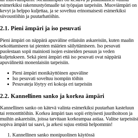
esimerkiksi rakennustyömaalle tai työpajan tarpeisiin. Muoviämpäri on
kevyt ja helppo kuljettaa, ja se soveltuu erinomaisesti esimerkiksi
siivoustöihin ja puutarhatöihin.
2.1. Pieni ämpäri ja iso pesuvati
Pieni ämpäri on näppärä apuväline erilaisiin askareisiin, kuten maalin
sekoittamiseen tai pienten määrien säilyttämiseen. Iso pesuvati
puolestaan sopii mainiosti isojen esineiden pesuun ja veden
kuljetukseen. Sekä pieni ämpäri että iso pesuvati ovat näppäriä
apuvälineitä monenlaisiin tarpeisiin.
Pieni ämpäri monikäyttöinen apuväline
Iso pesuvati soveltuu isompiin töihin
Pesuvateja löytyy eri kokoja eri tarpeisiin
2.2. Kannellinen sanko ja korkea ämpäri
Kannellinen sanko on kätevä valinta esimerkiksi puutarhan kasteluun
tai remonttitöihin. Korkea ämpäri taas sopii erityisesti juurihoitoon ja
muihin askareisiin, joissa tarvitaan korkeampaa astiaa. Valitse tarpeisiisi
sopiva ämpäri tai saavi, ja arkesi sujuu entistä helpommin!
Kannellinen sanko monipuolinen käytössä