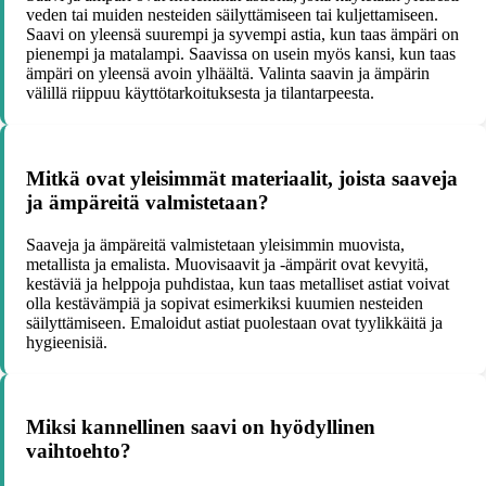
veden tai muiden nesteiden säilyttämiseen tai kuljettamiseen.
Saavi on yleensä suurempi ja syvempi astia, kun taas ämpäri on
pienempi ja matalampi. Saavissa on usein myös kansi, kun taas
ämpäri on yleensä avoin ylhäältä. Valinta saavin ja ämpärin
välillä riippuu käyttötarkoituksesta ja tilantarpeesta.
Mitkä ovat yleisimmät materiaalit, joista saaveja
ja ämpäreitä valmistetaan?
Saaveja ja ämpäreitä valmistetaan yleisimmin muovista,
metallista ja emalista. Muovisaavit ja -ämpärit ovat kevyitä,
kestäviä ja helppoja puhdistaa, kun taas metalliset astiat voivat
olla kestävämpiä ja sopivat esimerkiksi kuumien nesteiden
säilyttämiseen. Emaloidut astiat puolestaan ovat tyylikkäitä ja
hygieenisiä.
Miksi kannellinen saavi on hyödyllinen
vaihtoehto?