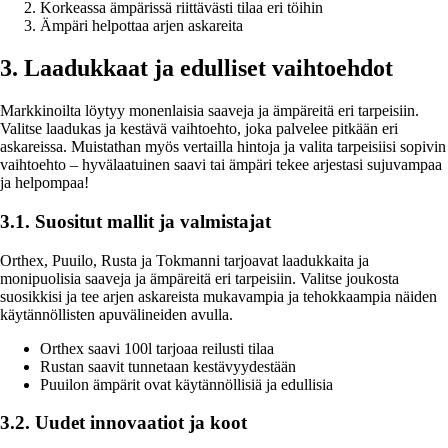
Korkeassa ämpärissä riittävästi tilaa eri töihin
Ämpäri helpottaa arjen askareita
3. Laadukkaat ja edulliset vaihtoehdot
Markkinoilta löytyy monenlaisia saaveja ja ämpäreitä eri tarpeisiin.
Valitse laadukas ja kestävä vaihtoehto, joka palvelee pitkään eri
askareissa. Muistathan myös vertailla hintoja ja valita tarpeisiisi sopivin
vaihtoehto – hyvälaatuinen saavi tai ämpäri tekee arjestasi sujuvampaa
ja helpompaa!
3.1. Suositut mallit ja valmistajat
Orthex, Puuilo, Rusta ja Tokmanni tarjoavat laadukkaita ja
monipuolisia saaveja ja ämpäreitä eri tarpeisiin. Valitse joukosta
suosikkisi ja tee arjen askareista mukavampia ja tehokkaampia näiden
käytännöllisten apuvälineiden avulla.
Orthex saavi 100l tarjoaa reilusti tilaa
Rustan saavit tunnetaan kestävyydestään
Puuilon ämpärit ovat käytännöllisiä ja edullisia
3.2. Uudet innovaatiot ja koot