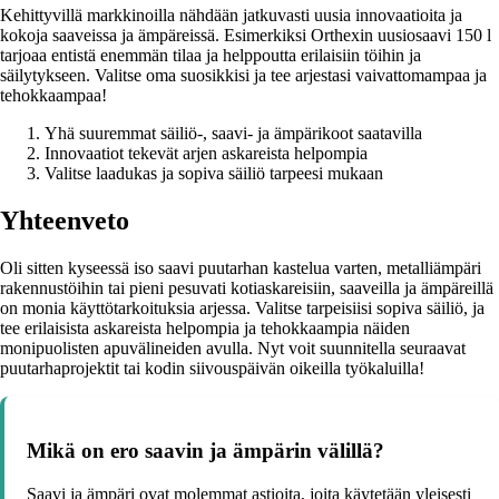
Kehittyvillä markkinoilla nähdään jatkuvasti uusia innovaatioita ja
kokoja saaveissa ja ämpäreissä. Esimerkiksi Orthexin uusiosaavi 150 l
tarjoaa entistä enemmän tilaa ja helppoutta erilaisiin töihin ja
säilytykseen. Valitse oma suosikkisi ja tee arjestasi vaivattomampaa ja
tehokkaampaa!
Yhä suuremmat säiliö-, saavi- ja ämpärikoot saatavilla
Innovaatiot tekevät arjen askareista helpompia
Valitse laadukas ja sopiva säiliö tarpeesi mukaan
Yhteenveto
Oli sitten kyseessä iso saavi puutarhan kastelua varten, metalliämpäri
rakennustöihin tai pieni pesuvati kotiaskareisiin, saaveilla ja ämpäreillä
on monia käyttötarkoituksia arjessa. Valitse tarpeisiisi sopiva säiliö, ja
tee erilaisista askareista helpompia ja tehokkaampia näiden
monipuolisten apuvälineiden avulla. Nyt voit suunnitella seuraavat
puutarhaprojektit tai kodin siivouspäivän oikeilla työkaluilla!
Mikä on ero saavin ja ämpärin välillä?
Saavi ja ämpäri ovat molemmat astioita, joita käytetään yleisesti