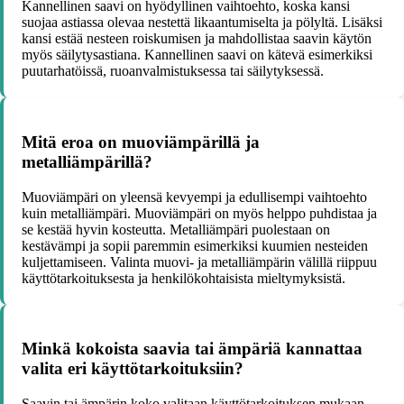
Kannellinen saavi on hyödyllinen vaihtoehto, koska kansi
suojaa astiassa olevaa nestettä likaantumiselta ja pölyltä. Lisäksi
kansi estää nesteen roiskumisen ja mahdollistaa saavin käytön
myös säilytysastiana. Kannellinen saavi on kätevä esimerkiksi
puutarhatöissä, ruoanvalmistuksessa tai säilytyksessä.
Mitä eroa on muoviämpärillä ja
metalliämpärillä?
Muoviämpäri on yleensä kevyempi ja edullisempi vaihtoehto
kuin metalliämpäri. Muoviämpäri on myös helppo puhdistaa ja
se kestää hyvin kosteutta. Metalliämpäri puolestaan on
kestävämpi ja sopii paremmin esimerkiksi kuumien nesteiden
kuljettamiseen. Valinta muovi- ja metalliämpärin välillä riippuu
käyttötarkoituksesta ja henkilökohtaisista mieltymyksistä.
Minkä kokoista saavia tai ämpäriä kannattaa
valita eri käyttötarkoituksiin?
Saavin tai ämpärin koko valitaan käyttötarkoituksen mukaan.