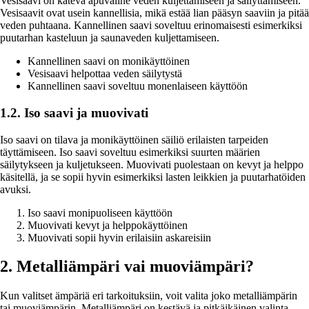
Vesisaavi on kätevä apuväline veden kuljettamiseen ja säilyttämiseen.
Vesisaavit ovat usein kannellisia, mikä estää lian pääsyn saaviin ja pitää
veden puhtaana. Kannellinen saavi soveltuu erinomaisesti esimerkiksi
puutarhan kasteluun ja saunaveden kuljettamiseen.
Kannellinen saavi on monikäyttöinen
Vesisaavi helpottaa veden säilytystä
Kannellinen saavi soveltuu monenlaiseen käyttöön
1.2. Iso saavi ja muovivati
Iso saavi on tilava ja monikäyttöinen säiliö erilaisten tarpeiden
täyttämiseen. Iso saavi soveltuu esimerkiksi suurten määrien
säilytykseen ja kuljetukseen. Muovivati puolestaan on kevyt ja helppo
käsitellä, ja se sopii hyvin esimerkiksi lasten leikkien ja puutarhatöiden
avuksi.
Iso saavi monipuoliseen käyttöön
Muovivati kevyt ja helppokäyttöinen
Muovivati sopii hyvin erilaisiin askareisiin
2. Metalliämpäri vai muoviämpäri?
Kun valitset ämpäriä eri tarkoituksiin, voit valita joko metalliämpärin
tai muoviämpärin. Metalliämpäri on kestävä ja pitkäikäinen valinta