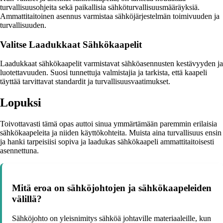
turvallisuusohjeita sekä paikallisia sähköturvallisuusmääräyksiä.
Ammattitaitoinen asennus varmistaa sähköjärjestelmän toimivuuden ja
turvallisuuden.
Valitse Laadukkaat Sähkökaapelit
Laadukkaat sähkökaapelit varmistavat sähköasennusten kestävyyden ja
luotettavuuden. Suosi tunnettuja valmistajia ja tarkista, että kaapeli
täyttää tarvittavat standardit ja turvallisuusvaatimukset.
Lopuksi
Toivottavasti tämä opas auttoi sinua ymmärtämään paremmin erilaisia
sähkökaapeleita ja niiden käyttökohteita. Muista aina turvallisuus ensin
ja hanki tarpeisiisi sopiva ja laadukas sähkökaapeli ammattitaitoisesti
asennettuna.
Mitä eroa on sähköjohtojen ja sähkökaapeleiden
välillä?
Sähköjohto on yleisnimitys sähköä johtaville materiaaleille, kun