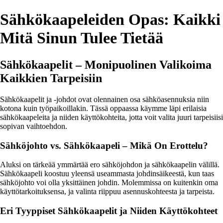
Sähkökaapeleiden Opas: Kaikki
Mitä Sinun Tulee Tietää
Sähkökaapelit – Monipuolinen Valikoima
Kaikkien Tarpeisiin
Sähkökaapelit ja -johdot ovat olennainen osa sähköasennuksia niin
kotona kuin työpaikoillakin. Tässä oppaassa käymme läpi erilaisia
sähkökaapeleita ja niiden käyttökohteita, jotta voit valita juuri tarpeisiisi
sopivan vaihtoehdon.
Sähköjohto vs. Sähkökaapeli – Mikä On Erottelu?
Aluksi on tärkeää ymmärtää ero sähköjohdon ja sähkökaapelin välillä.
Sähkökaapeli koostuu yleensä useammasta johdinsäikeestä, kun taas
sähköjohto voi olla yksittäinen johdin. Molemmissa on kuitenkin oma
käyttötarkoituksensa, ja valinta riippuu asennuskohteesta ja tarpeista.
Eri Tyyppiset Sähkökaapelit ja Niiden Käyttökohteet