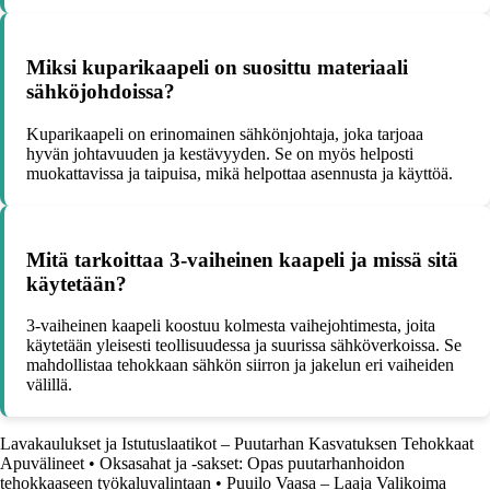
Miksi kuparikaapeli on suosittu materiaali
sähköjohdoissa?
Kuparikaapeli on erinomainen sähkönjohtaja, joka tarjoaa
hyvän johtavuuden ja kestävyyden. Se on myös helposti
muokattavissa ja taipuisa, mikä helpottaa asennusta ja käyttöä.
Mitä tarkoittaa 3-vaiheinen kaapeli ja missä sitä
käytetään?
3-vaiheinen kaapeli koostuu kolmesta vaihejohtimesta, joita
käytetään yleisesti teollisuudessa ja suurissa sähköverkoissa. Se
mahdollistaa tehokkaan sähkön siirron ja jakelun eri vaiheiden
välillä.
Lavakaulukset ja Istutuslaatikot – Puutarhan Kasvatuksen Tehokkaat
Apuvälineet
•
Oksasahat ja -sakset: Opas puutarhanhoidon
tehokkaaseen työkaluvalintaan
•
Puuilo Vaasa – Laaja Valikoima