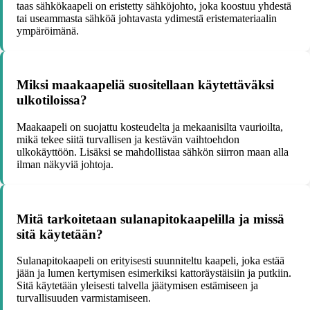
taas sähkökaapeli on eristetty sähköjohto, joka koostuu yhdestä
tai useammasta sähköä johtavasta ydimestä eristemateriaalin
ympäröimänä.
Miksi maakaapeliä suositellaan käytettäväksi
ulkotiloissa?
Maakaapeli on suojattu kosteudelta ja mekaanisilta vaurioilta,
mikä tekee siitä turvallisen ja kestävän vaihtoehdon
ulkokäyttöön. Lisäksi se mahdollistaa sähkön siirron maan alla
ilman näkyviä johtoja.
Mitä tarkoitetaan sulanapitokaapelilla ja missä
sitä käytetään?
Sulanapitokaapeli on erityisesti suunniteltu kaapeli, joka estää
jään ja lumen kertymisen esimerkiksi kattoräystäisiin ja putkiin.
Sitä käytetään yleisesti talvella jäätymisen estämiseen ja
turvallisuuden varmistamiseen.