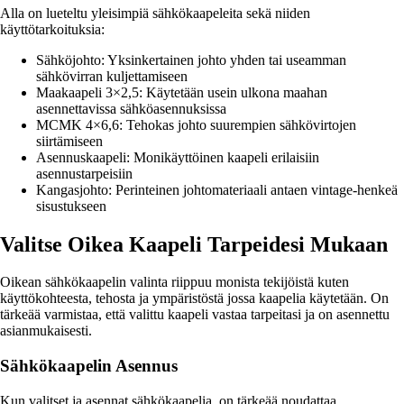
Alla on lueteltu yleisimpiä sähkökaapeleita sekä niiden
käyttötarkoituksia:
Sähköjohto: Yksinkertainen johto yhden tai useamman
sähkövirran kuljettamiseen
Maakaapeli 3×2,5: Käytetään usein ulkona maahan
asennettavissa sähköasennuksissa
MCMK 4×6,6: Tehokas johto suurempien sähkövirtojen
siirtämiseen
Asennuskaapeli: Monikäyttöinen kaapeli erilaisiin
asennustarpeisiin
Kangasjohto: Perinteinen johtomateriaali antaen vintage-henkeä
sisustukseen
Valitse Oikea Kaapeli Tarpeidesi Mukaan
Oikean sähkökaapelin valinta riippuu monista tekijöistä kuten
käyttökohteesta, tehosta ja ympäristöstä jossa kaapelia käytetään. On
tärkeää varmistaa, että valittu kaapeli vastaa tarpeitasi ja on asennettu
asianmukaisesti.
Sähkökaapelin Asennus
Kun valitset ja asennat sähkökaapelia, on tärkeää noudattaa