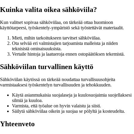
Kuinka valita oikea sähköviila?
Kun valitset sopivaa sähköviilaa, on tärkeää ottaa huomioon
käyttötarpeesi, työskentely-ympäristö sekä työstettävät materiaalit.
Mieti, mihin tarkoitukseen tarvitset sähköviilaa.
Ota selvää eri valmistajien tarjoamista malleista ja niiden
teknisistä ominaisuuksista.
Vertaile hintoja ja laatueroja ennen ostopäätöksen tekemistä.
Sähköviilan turvallinen käyttö
Sähköviilan käytössä on tärkeää noudattaa turvallisuusohjeita
varmistaaksesi työskentelyn turvallisuuden ja tehokkuuden.
Käytä asianmukaisia suojalaseja ja kuulosuojaimia suojellaksesi
silmiä ja kuuloa.
Varmista, että työalue on hyvin valaistu ja siisti.
Säilytä sähköviilaa oikein ja suojaa se pölyltä ja kosteudelta.
Yhteenveto