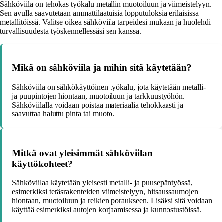
Sähköviila on tehokas työkalu metallin muotoiluun ja viimeistelyyn.
Sen avulla saavutetaan ammattilaatuisia lopputuloksia erilaisissa
metallitöissä. Valitse oikea sähköviila tarpeidesi mukaan ja huolehdi
turvallisuudesta työskennellessäsi sen kanssa.
Mikä on sähköviila ja mihin sitä käytetään?
Sähköviila on sähkökäyttöinen työkalu, jota käytetään metalli-
ja puupintojen hiontaan, muotoiluun ja tarkkuustyöhön.
Sähköviilalla voidaan poistaa materiaalia tehokkaasti ja
saavuttaa haluttu pinta tai muoto.
Mitkä ovat yleisimmät sähköviilan
käyttökohteet?
Sähköviilaa käytetään yleisesti metalli- ja puusepäntyössä,
esimerkiksi teräsrakenteiden viimeistelyyn, hitsaussaumojen
hiontaan, muotoiluun ja reikien poraukseen. Lisäksi sitä voidaan
käyttää esimerkiksi autojen korjaamisessa ja kunnostustöissä.