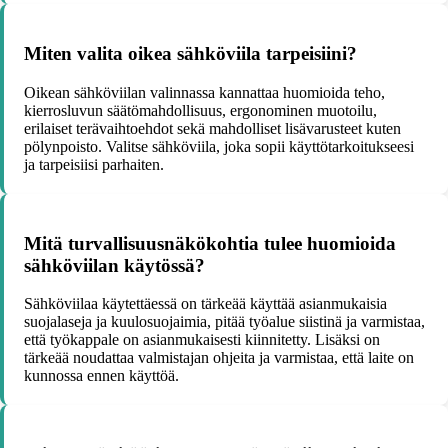
Miten valita oikea sähköviila tarpeisiini?
Oikean sähköviilan valinnassa kannattaa huomioida teho,
kierrosluvun säätömahdollisuus, ergonominen muotoilu,
erilaiset terävaihtoehdot sekä mahdolliset lisävarusteet kuten
pölynpoisto. Valitse sähköviila, joka sopii käyttötarkoitukseesi
ja tarpeisiisi parhaiten.
Mitä turvallisuusnäkökohtia tulee huomioida
sähköviilan käytössä?
Sähköviilaa käytettäessä on tärkeää käyttää asianmukaisia
suojalaseja ja kuulosuojaimia, pitää työalue siistinä ja varmistaa,
että työkappale on asianmukaisesti kiinnitetty. Lisäksi on
tärkeää noudattaa valmistajan ohjeita ja varmistaa, että laite on
kunnossa ennen käyttöä.