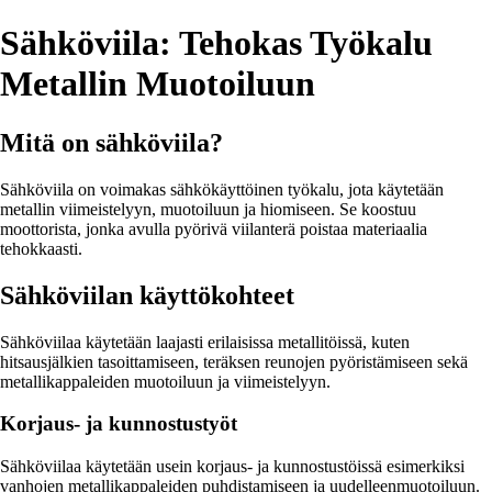
Sähköviila: Tehokas Työkalu
Metallin Muotoiluun
Mitä on sähköviila?
Sähköviila on voimakas sähkökäyttöinen työkalu, jota käytetään
metallin viimeistelyyn, muotoiluun ja hiomiseen. Se koostuu
moottorista, jonka avulla pyörivä viilanterä poistaa materiaalia
tehokkaasti.
Sähköviilan käyttökohteet
Sähköviilaa käytetään laajasti erilaisissa metallitöissä, kuten
hitsausjälkien tasoittamiseen, teräksen reunojen pyöristämiseen sekä
metallikappaleiden muotoiluun ja viimeistelyyn.
Korjaus- ja kunnostustyöt
Sähköviilaa käytetään usein korjaus- ja kunnostustöissä esimerkiksi
vanhojen metallikappaleiden puhdistamiseen ja uudelleenmuotoiluun.