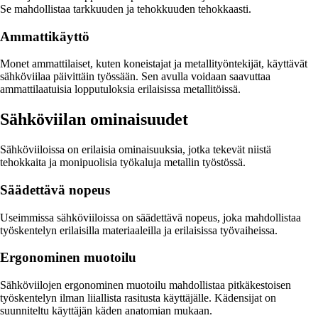
Se mahdollistaa tarkkuuden ja tehokkuuden tehokkaasti.
Ammattikäyttö
Monet ammattilaiset, kuten koneistajat ja metallityöntekijät, käyttävät
sähköviilaa päivittäin työssään. Sen avulla voidaan saavuttaa
ammattilaatuisia lopputuloksia erilaisissa metallitöissä.
Sähköviilan ominaisuudet
Sähköviiloissa on erilaisia ominaisuuksia, jotka tekevät niistä
tehokkaita ja monipuolisia työkaluja metallin työstössä.
Säädettävä nopeus
Useimmissa sähköviiloissa on säädettävä nopeus, joka mahdollistaa
työskentelyn erilaisilla materiaaleilla ja erilaisissa työvaiheissa.
Ergonominen muotoilu
Sähköviilojen ergonominen muotoilu mahdollistaa pitkäkestoisen
työskentelyn ilman liiallista rasitusta käyttäjälle. Kädensijat on
suunniteltu käyttäjän käden anatomian mukaan.