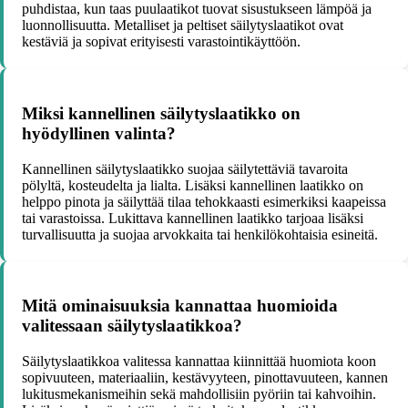
puhdistaa, kun taas puulaatikot tuovat sisustukseen lämpöä ja
luonnollisuutta. Metalliset ja peltiset säilytyslaatikot ovat
kestäviä ja sopivat erityisesti varastointikäyttöön.
Miksi kannellinen säilytyslaatikko on
hyödyllinen valinta?
Kannellinen säilytyslaatikko suojaa säilytettäviä tavaroita
pölyltä, kosteudelta ja lialta. Lisäksi kannellinen laatikko on
helppo pinota ja säilyttää tilaa tehokkaasti esimerkiksi kaapeissa
tai varastoissa. Lukittava kannellinen laatikko tarjoaa lisäksi
turvallisuutta ja suojaa arvokkaita tai henkilökohtaisia esineitä.
Mitä ominaisuuksia kannattaa huomioida
valitessaan säilytyslaatikkoa?
Säilytyslaatikkoa valitessa kannattaa kiinnittää huomiota koon
sopivuuteen, materiaaliin, kestävyyteen, pinottavuuteen, kannen
lukitusmekanismeihin sekä mahdollisiin pyöriin tai kahvoihin.