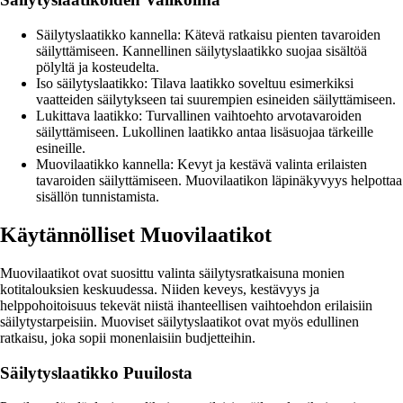
Säilytyslaatikko kannella: Kätevä ratkaisu pienten tavaroiden
säilyttämiseen. Kannellinen säilytyslaatikko suojaa sisältöä
pölyltä ja kosteudelta.
Iso säilytyslaatikko: Tilava laatikko soveltuu esimerkiksi
vaatteiden säilytykseen tai suurempien esineiden säilyttämiseen.
Lukittava laatikko: Turvallinen vaihtoehto arvotavaroiden
säilyttämiseen. Lukollinen laatikko antaa lisäsuojaa tärkeille
esineille.
Muovilaatikko kannella: Kevyt ja kestävä valinta erilaisten
tavaroiden säilyttämiseen. Muovilaatikon läpinäkyvyys helpottaa
sisällön tunnistamista.
Käytännölliset Muovilaatikot
Muovilaatikot ovat suosittu valinta säilytysratkaisuna monien
kotitalouksien keskuudessa. Niiden keveys, kestävyys ja
helppohoitoisuus tekevät niistä ihanteellisen vaihtoehdon erilaisiin
säilytystarpeisiin. Muoviset säilytyslaatikot ovat myös edullinen
ratkaisu, joka sopii monenlaisiin budjetteihin.
Säilytyslaatikko Puuilosta