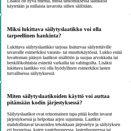
Lisäksi on hyvä miettiä, missä tarkoituksessa laatikkoa
käytetään ja millaisia tavaroita siihen säilötään.
Miksi lukittava säilytyslaatikko voi olla
tarpeellinen hankinta?
Lukittava säilytyslaatikko tarjoaa lisäturvaa säilytettäville
tavaroille esimerkiksi varasto- tai muuttokäytössä. Lukko estää
luvattoman pääsyn laatikon sisältöön ja suojaa arvokkaita tai
henkilökohtaisia esineitä varkailta tai vahingoilta. Lisäksi
lukittava laatikko voi olla hyödyllinen esimerkiksi lasten
turvallisessa säilytyksessä.
Miten säilytyslaatikoiden käyttö voi auttaa
pitämään kodin järjestyksessä?
Säilytyslaatikot ovat erinomainen tapa pitää kodin tavarat
järjestyksessä ja helpottaa arjen sujumista. Laatikot
mahdollistavat tavaroiden tehokkaan järjestelyn ja säilytyksen
eri huoneissa, kuten vaatehuoneessa, lastenhuoneessa tai