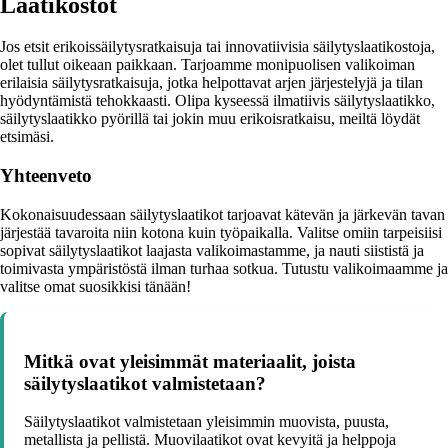
Laatikostot
Jos etsit erikoissäilytysratkaisuja tai innovatiivisia säilytyslaatikostoja,
olet tullut oikeaan paikkaan. Tarjoamme monipuolisen valikoiman
erilaisia säilytysratkaisuja, jotka helpottavat arjen järjestelyjä ja tilan
hyödyntämistä tehokkaasti. Olipa kyseessä ilmatiivis säilytyslaatikko,
säilytyslaatikko pyörillä tai jokin muu erikoisratkaisu, meiltä löydät
etsimäsi.
Yhteenveto
Kokonaisuudessaan säilytyslaatikot tarjoavat kätevän ja järkevän tavan
järjestää tavaroita niin kotona kuin työpaikalla. Valitse omiin tarpeisiisi
sopivat säilytyslaatikot laajasta valikoimastamme, ja nauti siististä ja
toimivasta ympäristöstä ilman turhaa sotkua. Tutustu valikoimaamme ja
valitse omat suosikkisi tänään!
Mitkä ovat yleisimmät materiaalit, joista
säilytyslaatikot valmistetaan?
Säilytyslaatikot valmistetaan yleisimmin muovista, puusta,
metallista ja pellistä. Muovilaatikot ovat kevyitä ja helppoja