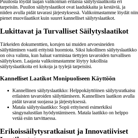
Puuilosta löydät laajan valikoiman erilaisia säilytyslaatikoita eri
tarpeisiin. Puuilon säilytyslaatikot ovat laadukkaita ja kestäviä, ja
niiden avulla pidät tavarasi järjestyksessä. Valikoimastamme löydät niin
pienet muovilaatikot kuin suuret kannelliset säilytyslaatikot.
Lukittavat ja Turvalliset Säilytyslaatikot
Tärkeiden dokumenttien, korujen tai muiden arvoesineiden
säilyttäminen vaatii erityistä huomiota. Siksi lukollinen säilytyslaatikko
on oiva valinta, kun haluat varmistaa tiettyjen tavaroiden turvallisen
säilytyksen. Laajasta valikoimastamme löytyy lukollisia
säilytyslaatikoita eri kokoja ja tyylejä tarpeisiisi.
Kannelliset Laatikot Monipuoliseen Käyttöön
Kannellinen säilytyslaatikko: Helppokäyttöinen säilytysratkaisu
erilaisten tavaroiden säilyttämiseen. Kannellisen laatikon avulla
pidät tavarat suojassa ja järjestyksessä.
Matala säilytyslaatikko: Sopii erityisesti esimerkiksi
sängynalustilan hyödyntämiseen. Matala laatikko on helppo
vetää esiin tarvittaessa.
Erikoissäilytysratkaisut ja Innovatiiviset