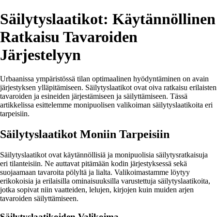
Säilytyslaatikot: Käytännöllinen
Ratkaisu Tavaroiden
Järjestelyyn
Urbaanissa ympäristössä tilan optimaalinen hyödyntäminen on avain
järjestyksen ylläpitämiseen. Säilytyslaatikot ovat oiva ratkaisu erilaisten
tavaroiden ja esineiden järjestämiseen ja säilyttämiseen. Tässä
artikkelissa esittelemme monipuolisen valikoiman säilytyslaatikoita eri
tarpeisiin.
Säilytyslaatikot Moniin Tarpeisiin
Säilytyslaatikot ovat käytännöllisiä ja monipuolisia säilytysratkaisuja
eri tilanteisiin. Ne auttavat pitämään kodin järjestyksessä sekä
suojaamaan tavaroita pölyltä ja lialta. Valikoimastamme löytyy
erikokoisia ja erilaisilla ominaisuuksilla varustettuja säilytyslaatikoita,
jotka sopivat niin vaatteiden, lelujen, kirjojen kuin muiden arjen
tavaroiden säilyttämiseen.
Säilytyslaatikoiden Valikoima