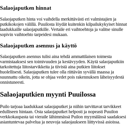
Salaojaputken hinnat
Salaojaputken hinta voi vaihdella merkittävästi eri valmistajien ja
putkikokojen välillä. Puuilosta löydät kuitenkin kilpailukykyiset hinnat
laadukkaille salaojaputkille. Vertaile eri vaihtoehtoja ja valitse sinulle
sopivin vaihtoehto tarpeidesi mukaan.
Salaojaputken asennus ja käyttö
Salaojaputken asennus tulisi aina tehdä ammattilaisen toimesta
varmistaaksesi sen toimivuuden ja kestävyyden. Käytä salaojaputkiin
tarkoitettuja liitostarvikkeita ja tiivistä aina putkien liitokset
huolellisesti. Salaojaputken tulee olla riittävän syvällä maassa ja
suunnattu oikein, jotta se ohjaa vedet pois rakennuksen läheisyydestä
onnistuneesti.
Salaojaputkien myynti Puuilossa
Puilo tarjoaa laadukkaat salaojaputket ja niihin tarvittavat tarvikkeet
edulliseen hintaan. Osta salaojaputket helposti ja nopeasti Puuilon
verkkokaupasta tai vieraile lähimmässä Puilon myymälässä saadaksesi
asiantuntevaa palvelua ja neuvoja salaojaukseen liittyvissä asioissa.