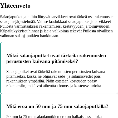
Yhteenveto
Salaojaputket ja niihin liittyvät tarvikkeet ovat tärkeä osa rakennusten
salaojitusjärjestelmää. Valitse laadukkaat salaojaputket ja tarvikkeet
Puilosta varmistaaksesi rakentamisesi kestävyyden ja toimivuuden.
Kilpailukykyiset hinnat ja laaja valikoima tekevät Puilosta oivallisen
valinnan salaojaputkien hankintaan.
Miksi salaojaputket ovat tärkeitä rakennusten
perustusten kuivana pitämiseksi?
Salaojaputket ovat tärkeitä rakennusten perustusten kuivana
pitämiseksi, koska ne ohjaavat sade- ja sulamisvedet pois
rakennuksen ympäriltä. Näin estetään kosteuden pääsy
rakenteisiin, mikä voi aiheuttaa home- ja kosteusvaurioita.
Mitä eroa on 50 mm ja 75 mm salaojaputkilla?
50 mm ja 75 mm salaojaputkien ero on halkaisijassa, joka