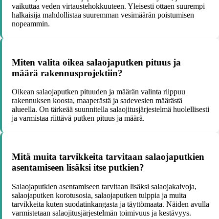
vaikuttaa veden virtaustehokkuuteen. Yleisesti ottaen suurempi
halkaisija mahdollistaa suuremman vesimäärän poistumisen
nopeammin.
Miten valita oikea salaojaputken pituus ja
määrä rakennusprojektiin?
Oikean salaojaputken pituuden ja määrän valinta riippuu
rakennuksen koosta, maaperästä ja sadevesien määrästä
alueella. On tärkeää suunnitella salaojitusjärjestelmä huolellisesti
ja varmistaa riittävä putken pituus ja määrä.
Mitä muita tarvikkeita tarvitaan salaojaputkien
asentamiseen lisäksi itse putkien?
Salaojaputkien asentamiseen tarvitaan lisäksi salaojakaivoja,
salaojaputken korotusosia, salaojaputken tulppia ja muita
tarvikkeita kuten suodatinkangasta ja täyttömaata. Näiden avulla
varmistetaan salaojitusjärjestelmän toimivuus ja kestävyys.