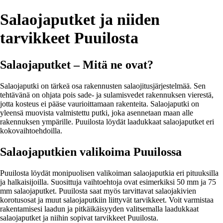
Salaojaputket ja niiden
tarvikkeet Puuilosta
Salaojaputket – Mitä ne ovat?
Salaojaputki on tärkeä osa rakennusten salaojitusjärjestelmää. Sen
tehtävänä on ohjata pois sade- ja sulamisvedet rakennuksen vierestä,
jotta kosteus ei pääse vaurioittamaan rakenteita. Salaojaputki on
yleensä muovista valmistettu putki, joka asennetaan maan alle
rakennuksen ympärille. Puuilosta löydät laadukkaat salaojaputket eri
kokovaihtoehdoilla.
Salaojaputkien valikoima Puuilossa
Puuilosta löydät monipuolisen valikoiman salaojaputkia eri pituuksilla
ja halkaisijoilla. Suosittuja vaihtoehtoja ovat esimerkiksi 50 mm ja 75
mm salaojaputket. Puuilosta saat myös tarvittavat salaojakivien
korotusosat ja muut salaojaputkiin liittyvät tarvikkeet. Voit varmistaa
rakentamisesi laadun ja pitkäikäisyyden valitsemalla laadukkaat
salaojaputket ja niihin sopivat tarvikkeet Puuilosta.