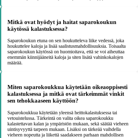
Mitkä ovat hyödyt ja haitat saparokoukun
käytössä kalastuksessa?
Saparokoukun etuna on sen houkutteleva liike vedessä, joka
houkuttelee kaloja ja lisää saalistusmahdollisuuksia. Toisaalta
saparokoukun käytössä on huomioitava, että se voi aiheuttaa
enemmän kiinnijääneitä kaloja ja siten lisätä vahinkokalojen
määrää.
Miten saparokoukkua käytetään oikeaoppisesti
kalastuksessa ja mitkä ovat tärkeimmät vinkit
sen tehokkaaseen käyttöön?
Saparokoukkua käytetään yleensä heittokalastuksessa tai
vetouistelussa. Tärkeintä on valita oikea saparokoukku
kalastettavan kalan ja ympäristön mukaan, sekä säätää vieheen
uintisyvyyttä tarpeen mukaan. Lisäksi on tärkeää vaihdella
vieheen nopeutta ja liikettä saadakseen parhaan mahdollisen