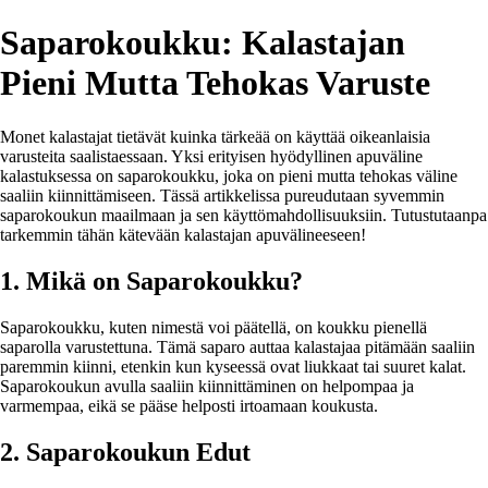
Saparokoukku: Kalastajan
Pieni Mutta Tehokas Varuste
Monet kalastajat tietävät kuinka tärkeää on käyttää oikeanlaisia
varusteita saalistaessaan. Yksi erityisen hyödyllinen apuväline
kalastuksessa on saparokoukku, joka on pieni mutta tehokas väline
saaliin kiinnittämiseen. Tässä artikkelissa pureudutaan syvemmin
saparokoukun maailmaan ja sen käyttömahdollisuuksiin. Tutustutaanpa
tarkemmin tähän kätevään kalastajan apuvälineeseen!
1. Mikä on Saparokoukku?
Saparokoukku, kuten nimestä voi päätellä, on koukku pienellä
saparolla varustettuna. Tämä saparo auttaa kalastajaa pitämään saaliin
paremmin kiinni, etenkin kun kyseessä ovat liukkaat tai suuret kalat.
Saparokoukun avulla saaliin kiinnittäminen on helpompaa ja
varmempaa, eikä se pääse helposti irtoamaan koukusta.
2. Saparokoukun Edut