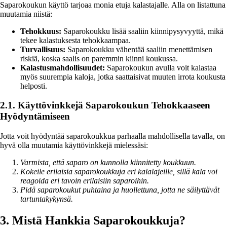
Saparokoukun käyttö tarjoaa monia etuja kalastajalle. Alla on listattuna
muutamia niistä:
Tehokkuus:
Saparokoukku lisää saaliin kiinnipysyvyyttä, mikä
tekee kalastuksesta tehokkaampaa.
Turvallisuus:
Saparokoukku vähentää saaliin menettämisen
riskiä, koska saalis on paremmin kiinni koukussa.
Kalastusmahdollisuudet:
Saparokoukun avulla voit kalastaa
myös suurempia kaloja, jotka saattaisivat muuten irrota koukusta
helposti.
2.1. Käyttövinkkejä Saparokoukun Tehokkaaseen
Hyödyntämiseen
Jotta voit hyödyntää saparokoukkua parhaalla mahdollisella tavalla, on
hyvä olla muutamia käyttövinkkejä mielessäsi:
Varmista, että saparo on kunnolla kiinnitetty koukkuun.
Kokeile erilaisia saparokoukkuja eri kalalajeille, sillä kala voi
reagoida eri tavoin erilaisiin saparoihin.
Pidä saparokoukut puhtaina ja huollettuna, jotta ne säilyttävät
tartuntakykynsä.
3. Mistä Hankkia Saparokoukkuja?