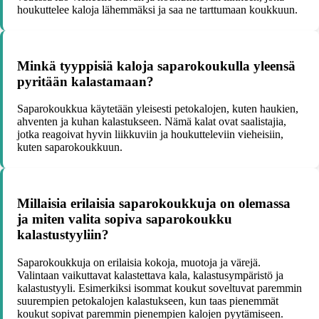
houkuttelee kaloja lähemmäksi ja saa ne tarttumaan koukkuun.
Minkä tyyppisiä kaloja saparokoukulla yleensä
pyritään kalastamaan?
Saparokoukkua käytetään yleisesti petokalojen, kuten haukien,
ahventen ja kuhan kalastukseen. Nämä kalat ovat saalistajia,
jotka reagoivat hyvin liikkuviin ja houkutteleviin vieheisiin,
kuten saparokoukkuun.
Millaisia erilaisia saparokoukkuja on olemassa
ja miten valita sopiva saparokoukku
kalastustyyliin?
Saparokoukkuja on erilaisia kokoja, muotoja ja värejä.
Valintaan vaikuttavat kalastettava kala, kalastusympäristö ja
kalastustyyli. Esimerkiksi isommat koukut soveltuvat paremmin
suurempien petokalojen kalastukseen, kun taas pienemmät
koukut sopivat paremmin pienempien kalojen pyytämiseen.