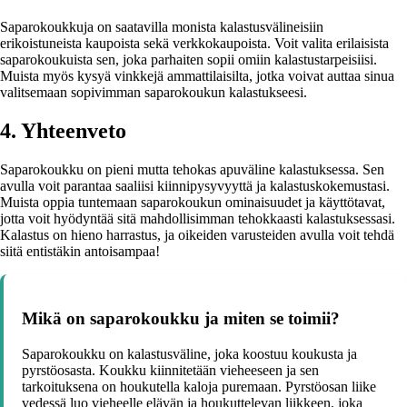
Saparokoukkuja on saatavilla monista kalastusvälineisiin
erikoistuneista kaupoista sekä verkkokaupoista. Voit valita erilaisista
saparokoukuista sen, joka parhaiten sopii omiin kalastustarpeisiisi.
Muista myös kysyä vinkkejä ammattilaisilta, jotka voivat auttaa sinua
valitsemaan sopivimman saparokoukun kalastukseesi.
4. Yhteenveto
Saparokoukku on pieni mutta tehokas apuväline kalastuksessa. Sen
avulla voit parantaa saaliisi kiinnipysyvyyttä ja kalastuskokemustasi.
Muista oppia tuntemaan saparokoukun ominaisuudet ja käyttötavat,
jotta voit hyödyntää sitä mahdollisimman tehokkaasti kalastuksessasi.
Kalastus on hieno harrastus, ja oikeiden varusteiden avulla voit tehdä
siitä entistäkin antoisampaa!
Mikä on saparokoukku ja miten se toimii?
Saparokoukku on kalastusväline, joka koostuu koukusta ja
pyrstöosasta. Koukku kiinnitetään vieheeseen ja sen
tarkoituksena on houkutella kaloja puremaan. Pyrstöosan liike
vedessä luo vieheelle elävän ja houkuttelevan liikkeen, joka